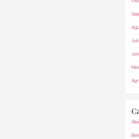
Okt
Sep
Agu
Jul
Jun
Mei
Apr
Ca
Atu
Beri