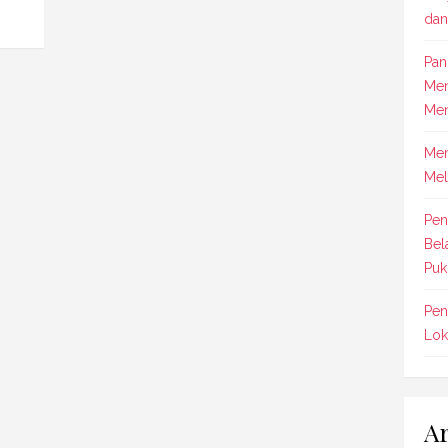
dan
Pan
Men
Men
Mem
Mel
Pen
Bel
Puk
Pen
Lok
Ar