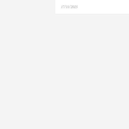
Posted
17/11/2025
on