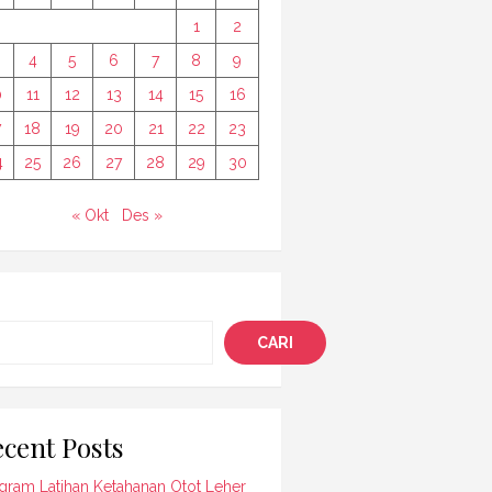
1
2
4
5
6
7
8
9
0
11
12
13
14
15
16
7
18
19
20
21
22
23
4
25
26
27
28
29
30
« Okt
Des »
i
CARI
cent Posts
gram Latihan Ketahanan Otot Leher