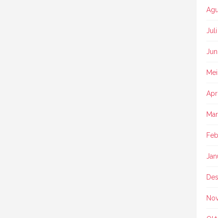
Agu
Jul
Jun
Mei
Apr
Mar
Feb
Jan
Des
No