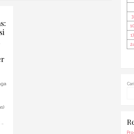
3
s:
1
si
1
n
2
er
aga
Car
s)
Re
 …
Pro