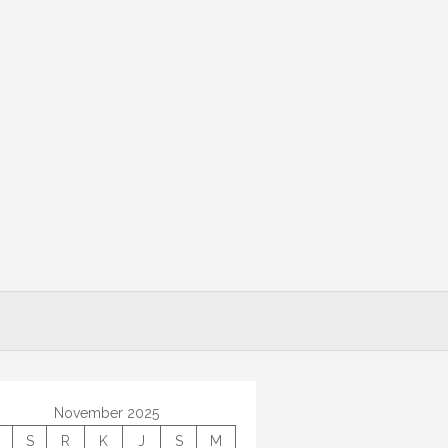
November 2025
S
R
K
J
S
M