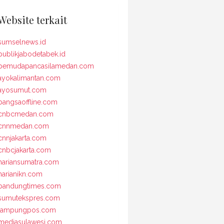
Website terkait
sumselnews.id
publikjabodetabek.id
pemudapancasilamedan.com
ayokalimantan.com
ayosumut.com
bangsaoffline.com
cnbcmedan.com
cnnmedan.com
cnnjakarta.com
cnbcjakarta.com
hariansumatra.com
harianikn.com
bandungtimes.com
sumutekspres.com
lampungpos.com
mediasulawesi.com