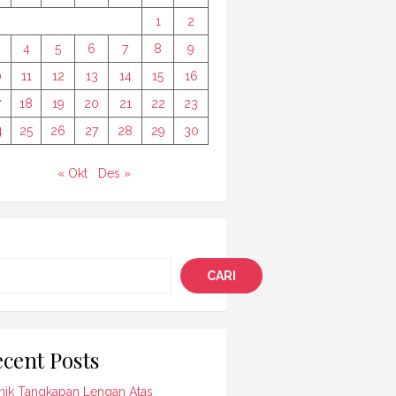
1
2
4
5
6
7
8
9
0
11
12
13
14
15
16
7
18
19
20
21
22
23
4
25
26
27
28
29
30
« Okt
Des »
i
CARI
cent Posts
nik Tangkapan Lengan Atas