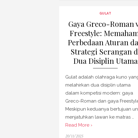
GULAT
Gaya Greco-Roman 
Freestyle: Memaham
Perbedaan Aturan d
Strategi Serangan d
Dua Disiplin Utama
Gulat adalah olahraga kuno yan
melahirkan dua disiplin utama
dalam kompetisi modern: gaya
Greco-Roman dan gaya Freestyle
Meskipun keduanya bertujuan un
menjatuhkan lawan ke matras …
Read More ›
Posted
20/11/2025