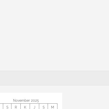
November 2025
S
R
K
J
S
M