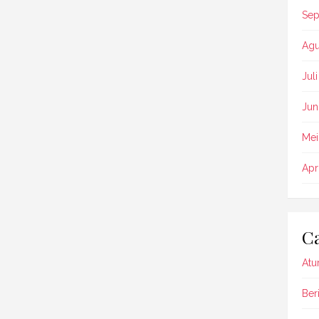
Sep
Agu
Jul
Jun
Mei
Apr
Ca
Atu
Beri