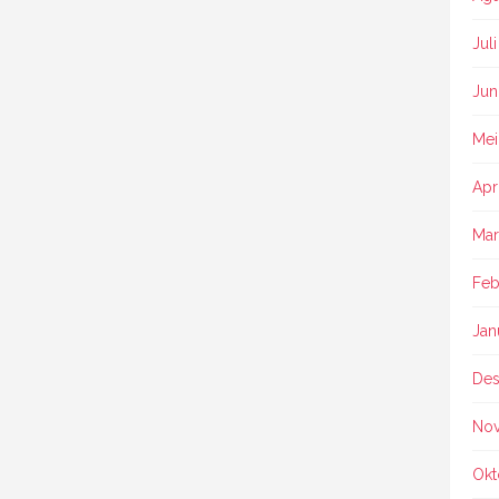
Jul
Jun
Mei
Apr
Mar
Feb
Jan
Des
No
Okt