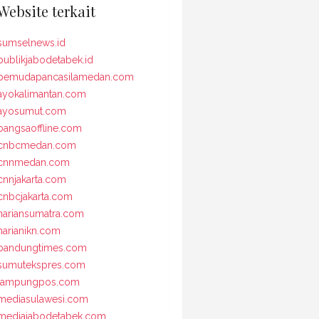
Website terkait
sumselnews.id
publikjabodetabek.id
pemudapancasilamedan.com
ayokalimantan.com
ayosumut.com
bangsaoffline.com
cnbcmedan.com
cnnmedan.com
cnnjakarta.com
cnbcjakarta.com
hariansumatra.com
harianikn.com
bandungtimes.com
sumutekspres.com
lampungpos.com
mediasulawesi.com
mediajabodetabek.com