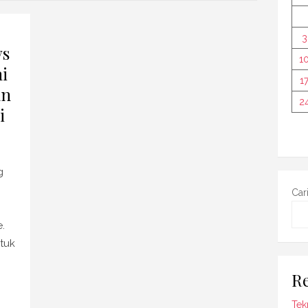
3
vs
1
i
1
an
2
i
g
Car
.
tuk
Re
Tek