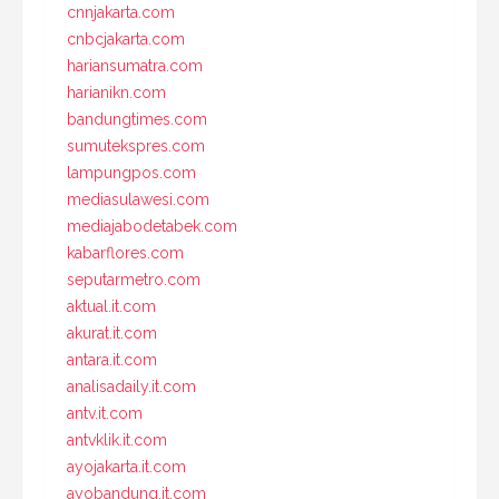
cnnjakarta.com
cnbcjakarta.com
hariansumatra.com
harianikn.com
bandungtimes.com
sumutekspres.com
lampungpos.com
mediasulawesi.com
mediajabodetabek.com
kabarflores.com
seputarmetro.com
aktual.it.com
akurat.it.com
antara.it.com
analisadaily.it.com
antv.it.com
antvklik.it.com
ayojakarta.it.com
ayobandung.it.com