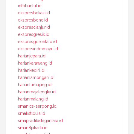
infobantul.id
ekspresbekasi.id
ekspresbone.id
eksprescianjur.id
ekspresgresik.id
ekspresgorontalo.id
ekspresindramayu.id
harianjepara.id
hariankarawang.id
hariankediri.id
harianlamongan.id
harianlumajang.id
harianmajalengka.id
harianmalang.id
smanics-serpong.id
smakstlouis.id
smapraditadirgantara.id
sman8jakarta.id