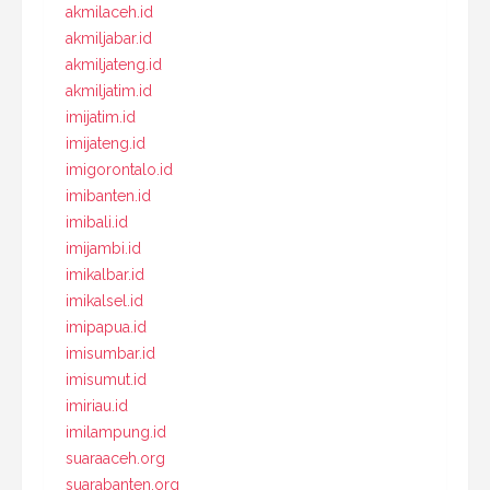
akmilaceh.id
akmiljabar.id
akmiljateng.id
akmiljatim.id
imijatim.id
imijateng.id
imigorontalo.id
imibanten.id
imibali.id
imijambi.id
imikalbar.id
imikalsel.id
imipapua.id
imisumbar.id
imisumut.id
imiriau.id
imilampung.id
suaraaceh.org
suarabanten.org