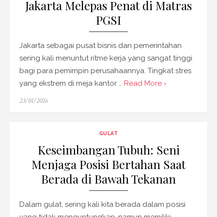
Jakarta Melepas Penat di Matras
PGSI
Jakarta sebagai pusat bisnis dan pemerintahan
sering kali menuntut ritme kerja yang sangat tinggi
bagi para pemimpin perusahaannya. Tingkat stres
yang ekstrem di meja kantor …
Read More ›
Posted
23/01/2026
on
GULAT
Keseimbangan Tubuh: Seni
Menjaga Posisi Bertahan Saat
Berada di Bawah Tekanan
Dalam gulat, sering kali kita berada dalam posisi
yang tidak menguntungkan, namun memiliki