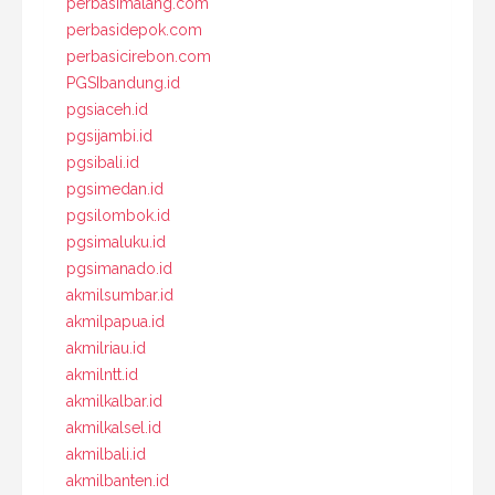
perbasimalang.com
perbasidepok.com
perbasicirebon.com
PGSIbandung.id
pgsiaceh.id
pgsijambi.id
pgsibali.id
pgsimedan.id
pgsilombok.id
pgsimaluku.id
pgsimanado.id
akmilsumbar.id
akmilpapua.id
akmilriau.id
akmilntt.id
akmilkalbar.id
akmilkalsel.id
akmilbali.id
akmilbanten.id