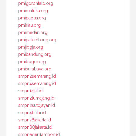
pmigorontalo.org
pmimaluku.org
pmipapua.org
pmiriau.org
pmimedan.org
pmipalembang.org
pmijogja.org
pmibandung.org
pmibogor.org
pmisurabaya.org
smpn2semarang.id
smpn4semarang.id
smpn14jkt.id
smpn2lumajang.id
smpn2sutojayan.id
smpn4blitar.id
smpn78jakarta.id
smpn88jakarta.id
smpnegeri1ambon.id