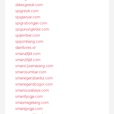
stikesgresik.com
spigresik.com
spigianyar.com
spigrobongan.com
spigunungkidul.com
spijember.com
spijombang.com
dianflores.id
sman48jkt.com
sman26jkt.com
sman03semarang.com
sman1sumbar.com
smanegeri1bantul.com
smanegeri1bogor.com
sman1surabaya.com
sman6jogja.com
sma1magelang.com
sman9jogja.com