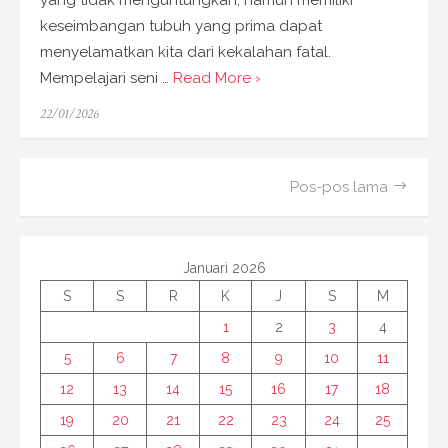
keseimbangan tubuh yang prima dapat
menyelamatkan kita dari kekalahan fatal.
Mempelajari seni …
Read More ›
Posted
22/01/2026
on
Navigasi
Pos-pos lama
pos
Januari 2026
S
S
R
K
J
S
M
1
2
3
4
5
6
7
8
9
10
11
12
13
14
15
16
17
18
19
20
21
22
23
24
25