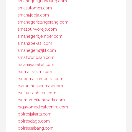
smanegeri3bandung.com
smasutomo1.com
sman5jogja.com
smanegeri1tangerang.com
sma1purworejo.com
smanegeri1jember.com
sman2bekasi.com
smanegeri47jkt.com
sma1wonosari.com
rscahayasehat.com
rsumalikasim.com
rsuprimaintimedika.com
rsarunlhokseumaw.com
rsufauziahbireu.com
rsumumcitrahusada.com
rsgayomedicalcentre.com
polresjakarta.com
polresdago.com
polressabang.com