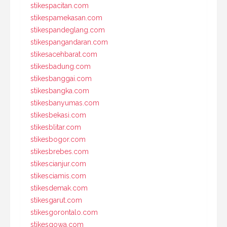
stikespacitan.com
stikespamekasan.com
stikespandeglang.com
stikespangandaran.com
stikesacehbarat.com
stikesbadung.com
stikesbanggai.com
stikesbangka.com
stikesbanyumas.com
stikesbekasi.com
stikesblitar.com
stikesbogor.com
stikesbrebes.com
stikescianjur.com
stikesciamis.com
stikesdemak.com
stikesgarut.com
stikesgorontalo.com
stikesgowa.com