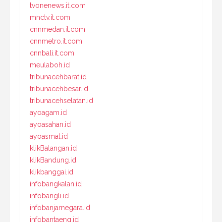
tvonenews.it.com
mnctv.it.com
cnnmedan.it.com
cnnmetro.it.com
cnnbali.it.com
meulaboh.id
tribunacehbarat.id
tribunacehbesar.id
tribunacehselatan.id
ayoagam.id
ayoasahan.id
ayoasmat.id
klikBalangan.id
klikBandung.id
klikbanggai.id
infobangkalan.id
infobangli.id
infobanjarnegara.id
infobantaeng.id