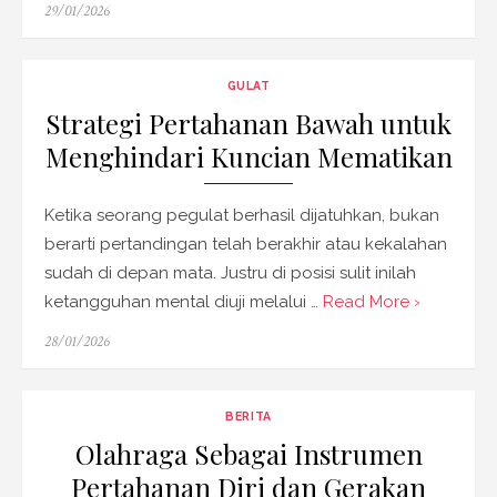
Posted
29/01/2026
on
GULAT
Strategi Pertahanan Bawah untuk
Menghindari Kuncian Mematikan
Ketika seorang pegulat berhasil dijatuhkan, bukan
berarti pertandingan telah berakhir atau kekalahan
sudah di depan mata. Justru di posisi sulit inilah
ketangguhan mental diuji melalui …
Read More ›
Posted
28/01/2026
on
BERITA
Olahraga Sebagai Instrumen
Pertahanan Diri dan Gerakan