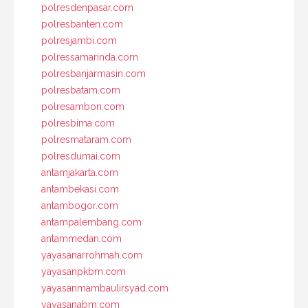
polresdenpasar.com
polresbanten.com
polresjambi.com
polressamarinda.com
polresbanjarmasin.com
polresbatam.com
polresambon.com
polresbima.com
polresmataram.com
polresdumai.com
antamjakarta.com
antambekasi.com
antambogor.com
antampalembang.com
antammedan.com
yayasanarrohmah.com
yayasanpkbm.com
yayasanmambaulirsyad.com
yayasanabm.com