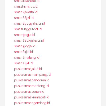
smalabschool.id
smaskanisius.id
sman2jakarta.id
sman68jkt.id
sman8yogyakarta.id
smasungguldel.id
sman1jogja.id
sman28dkijakarta.id
sman3jogja.id
sman81jkt.id
sman2malang.id
sman21jkt.id
puskesmasjakut.id
puskesmasmampang.id
puskesmaspancoran.id
puskesmasmenteng.id
puskesmassenen.id
puskesmaskramatjati.id
puskesmasngambeg.id