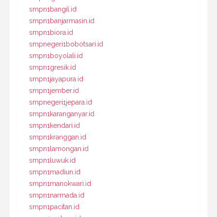
smpn1bangil.id
smpn1banjarmasin.id
smpn1biora.id
smpnegeri1bobotsari.id
smpn1boyolali.id
smpn1gresik.id
smpn1jayapura.id
smpn1jember.id
smpnegeri1jepara.id
smpn1karanganyar.id
smpn1kendari.id
smpn1kranggan.id
smpn1lamongan.id
smpn1luwuk.id
smpn1madiun.id
smpn1manokwari.id
smpn1narmada.id
smpn1pacitan.id