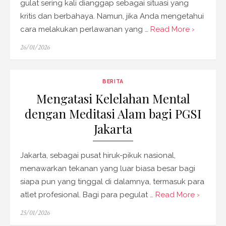
gulat sering kali dianggap sebagai situasi yang
kritis dan berbahaya. Namun, jika Anda mengetahui
cara melakukan perlawanan yang …
Read More ›
Posted
26/01/2026
on
BERITA
Mengatasi Kelelahan Mental
dengan Meditasi Alam bagi PGSI
Jakarta
Jakarta, sebagai pusat hiruk-pikuk nasional,
menawarkan tekanan yang luar biasa besar bagi
siapa pun yang tinggal di dalamnya, termasuk para
atlet profesional. Bagi para pegulat …
Read More ›
Posted
25/01/2026
on