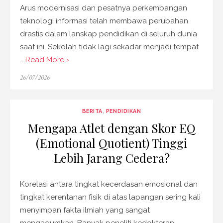
Arus modernisasi dan pesatnya perkembangan
teknologi informasi telah membawa perubahan
drastis dalam lanskap pendidikan di seluruh dunia
saat ini. Sekolah tidak lagi sekadar menjadi tempat
…
Read More ›
Posted
26/07/2026
on
BERITA
,
PENDIDIKAN
Mengapa Atlet dengan Skor EQ
(Emotional Quotient) Tinggi
Lebih Jarang Cedera?
Korelasi antara tingkat kecerdasan emosional dan
tingkat kerentanan fisik di atas lapangan sering kali
menyimpan fakta ilmiah yang sangat
mengagumkan. Banyak peneliti kedokteran