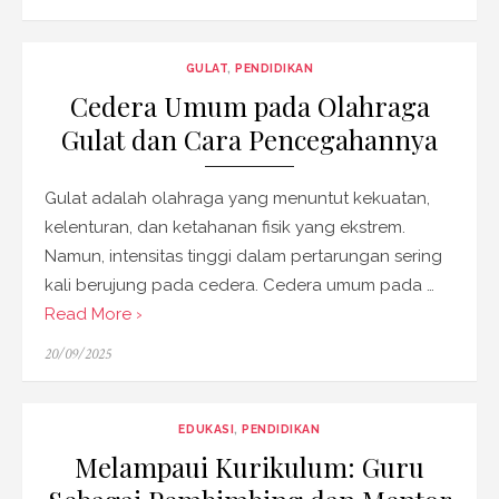
on
GULAT
,
PENDIDIKAN
Cedera Umum pada Olahraga
Gulat dan Cara Pencegahannya
Gulat adalah olahraga yang menuntut kekuatan,
kelenturan, dan ketahanan fisik yang ekstrem.
Namun, intensitas tinggi dalam pertarungan sering
kali berujung pada cedera. Cedera umum pada …
Read More ›
Posted
20/09/2025
on
EDUKASI
,
PENDIDIKAN
Melampaui Kurikulum: Guru