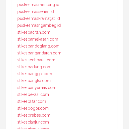
puskesmasmenteng.id
puskesmassenen.id
puskesmaskramatjati.id
puskesmasngambeg.id
stikespacitan.com
stikespamekasan.com
stikespandeglang.com
stikespangandaran.com
stikesacehbarat.com
stikesbadung.com
stikesbanggai.com
stikesbangka.com
stikesbanyumas.com
stikesbekasi.com
stikesblitar.com
stikesbogor.com
stikesbrebes.com
stikescianjur.com
stikesciamis.com