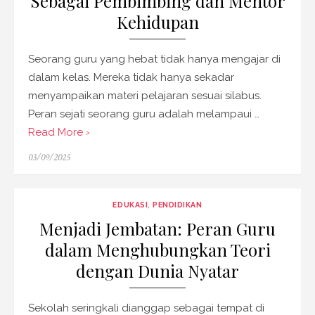
Sebagai Pembimbing dan Mentor
Kehidupan
Seorang guru yang hebat tidak hanya mengajar di
dalam kelas. Mereka tidak hanya sekadar
menyampaikan materi pelajaran sesuai silabus.
Peran sejati seorang guru adalah melampaui …
Read More ›
Posted
03/09/2025
on
EDUKASI
,
PENDIDIKAN
Menjadi Jembatan: Peran Guru
dalam Menghubungkan Teori
dengan Dunia Nyatar
Sekolah seringkali dianggap sebagai tempat di