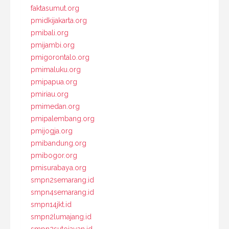
faktasumut.org
pmidkijakarta.org
pmibali.org
pmijambi.org
pmigorontalo.org
pmimaluku.org
pmipapua.org
pmiriau.org
pmimedan.org
pmipalembang.org
pmijogja.org
pmibandung.org
pmibogor.org
pmisurabaya.org
smpn2semarang.id
smpn4semarang.id
smpn14jkt.id
smpn2lumajang.id
smpn2sutojayan.id