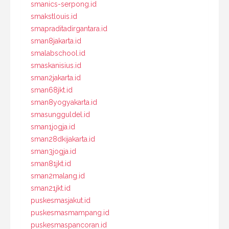
smanics-serpong.id
smakstlouis.id
smapraditadirgantara.id
sman8jakarta.id
smalabschool.id
smaskanisius.id
sman2jakarta.id
sman68jkt.id
sman8yogyakarta.id
smasungguldel.id
sman1jogja.id
sman28dkijakarta.id
sman3jogja.id
sman81jkt.id
sman2malang.id
sman21jkt.id
puskesmasjakut.id
puskesmasmampang.id
puskesmaspancoran.id