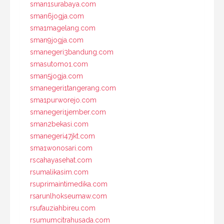
sman1surabaya.com
sman6jogja.com
sma1magelang.com
sman9jogja.com
smanegeri3bandung.com
smasutomo1.com
sman5jogja.com
smanegeri1tangerang.com
sma1purworejo.com
smanegeri1jember.com
sman2bekasi.com
smanegeri47jkt.com
sma1wonosari.com
rscahayasehat.com
rsumalikasim.com
rsuprimaintimedika.com
rsarunlhokseumaw.com
rsufauziahbireu.com
rsumumcitrahusada.com