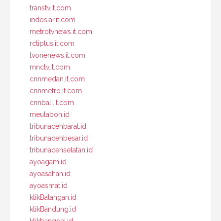
transtv.it.com
indosiar.it.com
metrotvnews.it.com
rctiplus.it.com
tvonenews.it.com
mnctv.it.com
cnnmedan.it.com
cnnmetro.it.com
cnnbali.it.com
meulaboh.id
tribunacehbarat.id
tribunacehbesar.id
tribunacehselatan.id
ayoagam.id
ayoasahan.id
ayoasmat.id
klikBalangan.id
klikBandung.id
klikbanggai.id