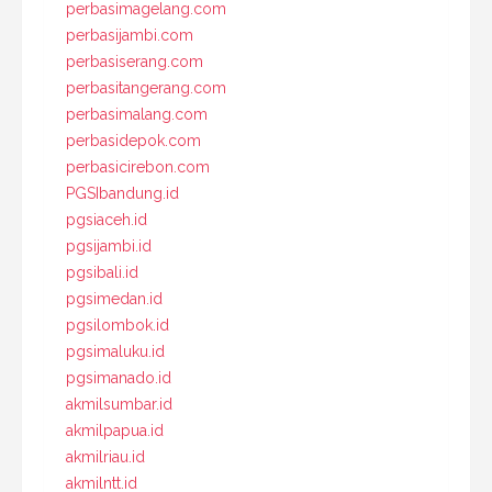
perbasimagelang.com
perbasijambi.com
perbasiserang.com
perbasitangerang.com
perbasimalang.com
perbasidepok.com
perbasicirebon.com
PGSIbandung.id
pgsiaceh.id
pgsijambi.id
pgsibali.id
pgsimedan.id
pgsilombok.id
pgsimaluku.id
pgsimanado.id
akmilsumbar.id
akmilpapua.id
akmilriau.id
akmilntt.id