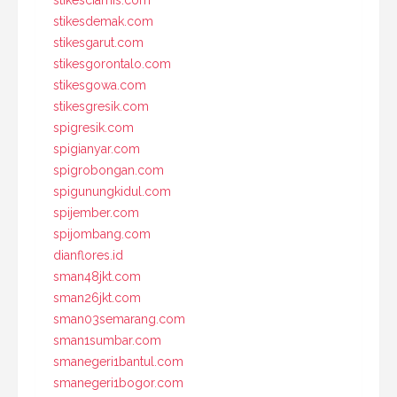
stikesdemak.com
stikesgarut.com
stikesgorontalo.com
stikesgowa.com
stikesgresik.com
spigresik.com
spigianyar.com
spigrobongan.com
spigunungkidul.com
spijember.com
spijombang.com
dianflores.id
sman48jkt.com
sman26jkt.com
sman03semarang.com
sman1sumbar.com
smanegeri1bantul.com
smanegeri1bogor.com