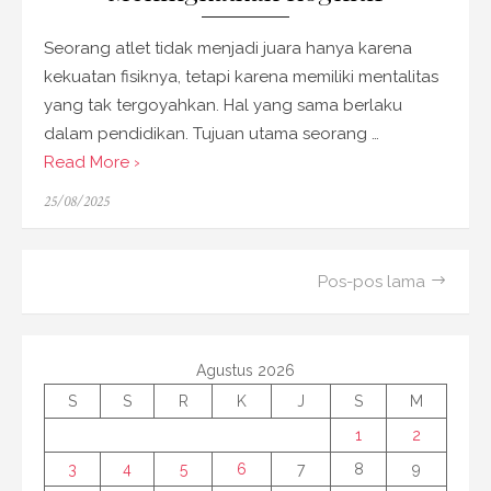
Seorang atlet tidak menjadi juara hanya karena
kekuatan fisiknya, tetapi karena memiliki mentalitas
yang tak tergoyahkan. Hal yang sama berlaku
dalam pendidikan. Tujuan utama seorang …
Read More ›
Posted
25/08/2025
on
Navigasi
Pos-pos lama
pos
Agustus 2026
S
S
R
K
J
S
M
1
2
3
4
5
6
7
8
9