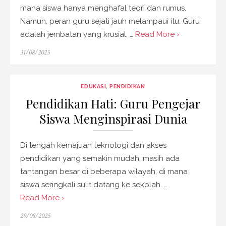
mana siswa hanya menghafal teori dan rumus.
Namun, peran guru sejati jauh melampaui itu. Guru
adalah jembatan yang krusial, …
Read More ›
Posted
31/08/2025
on
EDUKASI
,
PENDIDIKAN
Pendidikan Hati: Guru Pengejar
Siswa Menginspirasi Dunia
Di tengah kemajuan teknologi dan akses
pendidikan yang semakin mudah, masih ada
tantangan besar di beberapa wilayah, di mana
siswa seringkali sulit datang ke sekolah. …
Read More ›
Posted
29/08/2025
on