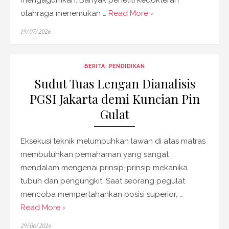
olahraga menemukan …
Read More ›
Posted
19/07/2026
on
BERITA
,
PENDIDIKAN
Sudut Tuas Lengan Dianalisis
PGSI Jakarta demi Kuncian Pin
Gulat
Eksekusi teknik melumpuhkan lawan di atas matras
membutuhkan pemahaman yang sangat
mendalam mengenai prinsip-prinsip mekanika
tubuh dan pengungkit. Saat seorang pegulat
mencoba mempertahankan posisi superior, …
Read More ›
Posted
29/06/2026