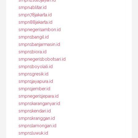
smpn4blitar.id
smpn78jakarta.id
smpn88jakarta.id
smpnegeri1ambon.id
smpn1bangil.id
smpn1banjarmasin.id
smpn1biora.id
smpnegeri1bobotsari.id
smpn1boyolali.id
smpn1gresik.id
smpn1jayapura.id
smpn1jember.id
smpnegeri1jepara.id
smpn1karanganyar.id
smpn1kendari.id
smpn1kranggan.id
smpn1lamongan.id
smpn1luwuk.id