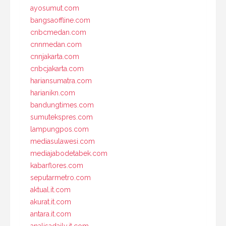
ayosumut.com
bangsaoffline.com
cnbcmedan.com
cnnmedan.com
cnnjakarta.com
cnbcjakarta.com
hariansumatra.com
harianikn.com
bandungtimes.com
sumutekspres.com
lampungpos.com
mediasulawesi.com
mediajabodetabek.com
kabarflores.com
seputarmetro.com
aktual.it.com
akurat.it.com
antara.it.com
analisadaily.it.com