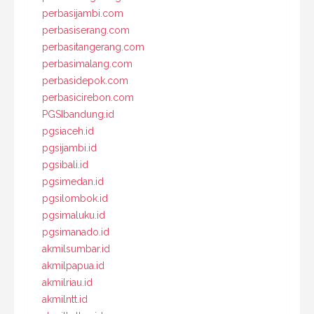
perbasijambi.com
perbasiserang.com
perbasitangerang.com
perbasimalang.com
perbasidepok.com
perbasicirebon.com
PGSIbandung.id
pgsiaceh.id
pgsijambi.id
pgsibali.id
pgsimedan.id
pgsilombok.id
pgsimaluku.id
pgsimanado.id
akmilsumbar.id
akmilpapua.id
akmilriau.id
akmilntt.id