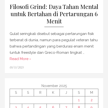
Filosofi Grind: Daya Tahan Mental
untuk Bertahan di Pertarungan 6
Menit
Gulat seringkali disebut sebagai pertarungan fisik
terberat di dunia, namun para pegulat veteran tahu
bahwa pertandingan yang berdurasi enam menit
(untuk freestyle dan Greco-Roman tingkat …
Read More ›
Posted
05/11/2025
on
November 2025
S
S
R
K
J
S
M
1
2
3
4
5
6
7
8
9