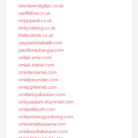
newdawndigitals.co.uk
saintfelice.co.uk
mrjapparel.co.uk
kinkycatalog.co.uk
thefaciahub.co.uk
yayasanbinabakti.com
paudtunasbangsa.com
smkal-amin.com
smkal-manar.com
smkdarulamal.com
smkitpasundan.com
smkpgrikamal.com
smktarbiyatululum.com
smkyasalam-elummah.com
smkpelitaynh.com
smkyasinacigombong.com
smknahdatululama.com
smkitraudhatululum.com