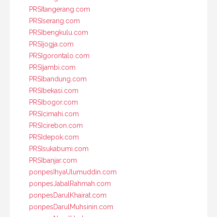
PRSItangerang.com
PRSIserang.com
PRSIbengkulu.com
PRSIjogja.com
PRSIgorontalo.com
PRSIjambi.com
PRSIbandung.com
PRSIbekasi.com
PRSIbogor.com
PRSIcimahi.com
PRSIcirebon.com
PRSIdepok.com
PRSIsukabumi.com
PRSIbanjar.com
ponpesIhyaUlumuddin.com
ponpesJabalRahmah.com
ponpesDarulKhairat.com
ponpesDarulMuhsinin.com