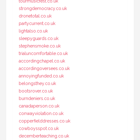
tourmusicfest.co.uk
strongdemocracy.co.uk
dronetotal.co.uk
partycurrent.co.uk
lightalso.co.uk
sleepyguards.co.uk
stephensmoke.co.uk
trialuncomfortable.co.uk
accordingchapel.co.uk
accordingoversees.co.uk
annoyingfunded.co.uk
belongsthey.co.uk
bootsrover.co.uk
burndeniers.co.uk
canadaperson.co.uk
conwayviolation.co.uk
copperfielddresses.co.uk
cowboysspot.co.uk
decemberteaching.co.uk