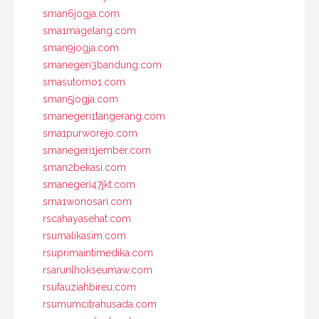
sman6jogja.com
sma1magelang.com
sman9jogja.com
smanegeri3bandung.com
smasutomo1.com
sman5jogja.com
smanegeri1tangerang.com
sma1purworejo.com
smanegeri1jember.com
sman2bekasi.com
smanegeri47jkt.com
sma1wonosari.com
rscahayasehat.com
rsumalikasim.com
rsuprimaintimedika.com
rsarunlhokseumaw.com
rsufauziahbireu.com
rsumumcitrahusada.com