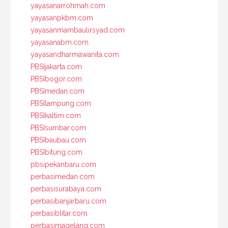
yayasanarrohmah.com
yayasanpkbm.com
yayasanmambaulirsyad.com
yayasanabm.com
yayasandharmawanita.com
PBSIjakarta.com
PBSIbogor.com
PBSImedan.com
PBSIlampung.com
PBSIkaltim.com
PBSIsumbar.com
PBSIbaubau.com
PBSIbitung.com
pbsipekanbaru.com
perbasimedan.com
perbasisurabaya.com
perbasibanjarbaru.com
perbasiblitar.com
perbasimagelang.com