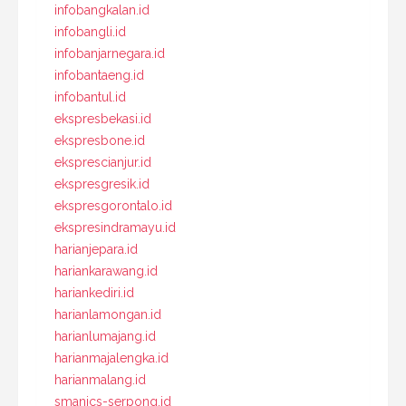
infobangkalan.id
infobangli.id
infobanjarnegara.id
infobantaeng.id
infobantul.id
ekspresbekasi.id
ekspresbone.id
eksprescianjur.id
ekspresgresik.id
ekspresgorontalo.id
ekspresindramayu.id
harianjepara.id
hariankarawang.id
hariankediri.id
harianlamongan.id
harianlumajang.id
harianmajalengka.id
harianmalang.id
smanics-serpong.id