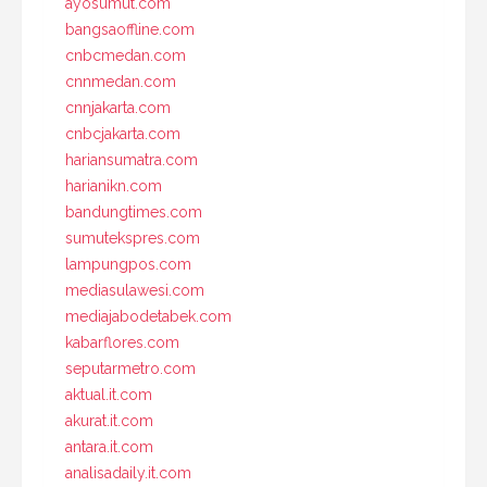
ayosumut.com
bangsaoffline.com
cnbcmedan.com
cnnmedan.com
cnnjakarta.com
cnbcjakarta.com
hariansumatra.com
harianikn.com
bandungtimes.com
sumutekspres.com
lampungpos.com
mediasulawesi.com
mediajabodetabek.com
kabarflores.com
seputarmetro.com
aktual.it.com
akurat.it.com
antara.it.com
analisadaily.it.com