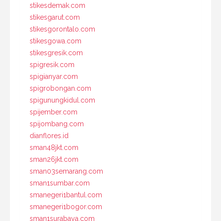
stikesdemak.com
stikesgarut.com
stikesgorontalo.com
stikesgowa.com
stikesgresik.com
spigresik.com
spigianyar.com
spigrobongan.com
spigunungkidul.com
spijember.com
spijombang.com
dianflores.id
sman48jkt.com
sman26jkt.com
sman03semarang.com
sman1sumbar.com
smanegeri1bantul.com
smanegeri1bogor.com
sman1surabaya.com