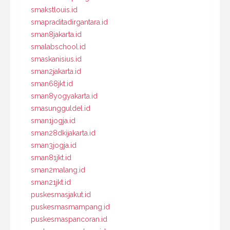
smakstlouis.id
smapraditadirgantara.id
sman8jakarta.id
smalabschool.id
smaskanisius.id
sman2jakarta.id
sman68jkt.id
sman8yogyakarta.id
smasungguldel.id
sman1jogja.id
sman28dkijakarta.id
sman3jogja.id
sman81jkt.id
sman2malang.id
sman21jkt.id
puskesmasjakut.id
puskesmasmampang.id
puskesmaspancoran.id