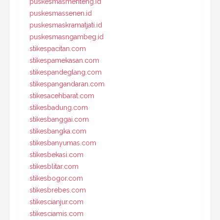
puskesmasmenteng.id
puskesmassenen.id
puskesmaskramatjati.id
puskesmasngambeg.id
stikespacitan.com
stikespamekasan.com
stikespandeglang.com
stikespangandaran.com
stikesacehbarat.com
stikesbadung.com
stikesbanggai.com
stikesbangka.com
stikesbanyumas.com
stikesbekasi.com
stikesblitar.com
stikesbogor.com
stikesbrebes.com
stikescianjur.com
stikesciamis.com