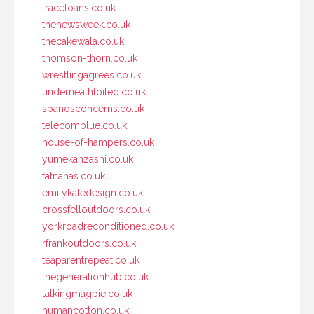
traceloans.co.uk
thenewsweek.co.uk
thecakewala.co.uk
thomson-thorn.co.uk
wrestlingagrees.co.uk
underneathfoiled.co.uk
spanosconcerns.co.uk
telecomblue.co.uk
house-of-hampers.co.uk
yumekanzashi.co.uk
fatnanas.co.uk
emilykatedesign.co.uk
crossfelloutdoors.co.uk
yorkroadreconditioned.co.uk
rfrankoutdoors.co.uk
teaparentrepeat.co.uk
thegenerationhub.co.uk
talkingmagpie.co.uk
humancotton.co.uk