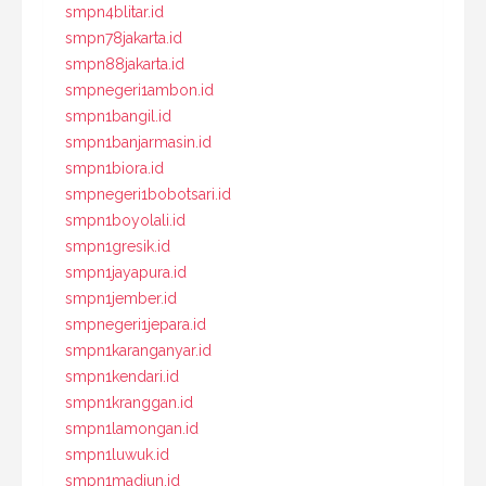
smpn4blitar.id
smpn78jakarta.id
smpn88jakarta.id
smpnegeri1ambon.id
smpn1bangil.id
smpn1banjarmasin.id
smpn1biora.id
smpnegeri1bobotsari.id
smpn1boyolali.id
smpn1gresik.id
smpn1jayapura.id
smpn1jember.id
smpnegeri1jepara.id
smpn1karanganyar.id
smpn1kendari.id
smpn1kranggan.id
smpn1lamongan.id
smpn1luwuk.id
smpn1madiun.id