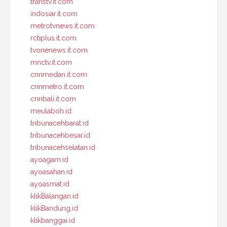
transtv.it.com
indosiar.it.com
metrotvnews.it.com
rctiplus.it.com
tvonenews.it.com
mnctv.it.com
cnnmedan.it.com
cnnmetro.it.com
cnnbali.it.com
meulaboh.id
tribunacehbarat.id
tribunacehbesar.id
tribunacehselatan.id
ayoagam.id
ayoasahan.id
ayoasmat.id
klikBalangan.id
klikBandung.id
klikbanggai.id