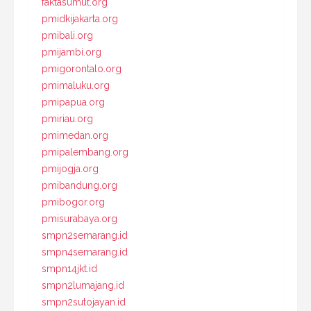
faktasumut.org
pmidkijakarta.org
pmibali.org
pmijambi.org
pmigorontalo.org
pmimaluku.org
pmipapua.org
pmiriau.org
pmimedan.org
pmipalembang.org
pmijogja.org
pmibandung.org
pmibogor.org
pmisurabaya.org
smpn2semarang.id
smpn4semarang.id
smpn14jkt.id
smpn2lumajang.id
smpn2sutojayan.id