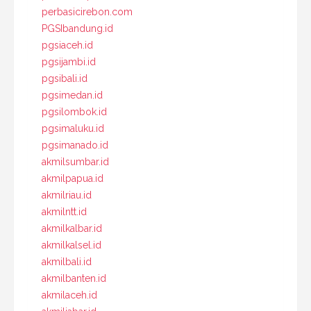
perbasicirebon.com
PGSIbandung.id
pgsiaceh.id
pgsijambi.id
pgsibali.id
pgsimedan.id
pgsilombok.id
pgsimaluku.id
pgsimanado.id
akmilsumbar.id
akmilpapua.id
akmilriau.id
akmilntt.id
akmilkalbar.id
akmilkalsel.id
akmilbali.id
akmilbanten.id
akmilaceh.id