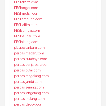
PBSIjakarta.com
PBSIbogor.com
PBSImedan.com
PBSIlampung.com
PBSIkaltim.com
PBSIsumbar.com
PBSIbaubau.com
PBSIbitung.com
pbsipekanbaru.com
perbasimedan.com
perbasisurabaya.com
perbasibanjarbaru.com
perbasiblitar.com
perbasimagelang.com
perbasijambi.com
perbasiserang.com
perbasitangerang.com
perbasimalang.com
perbasidepok.com