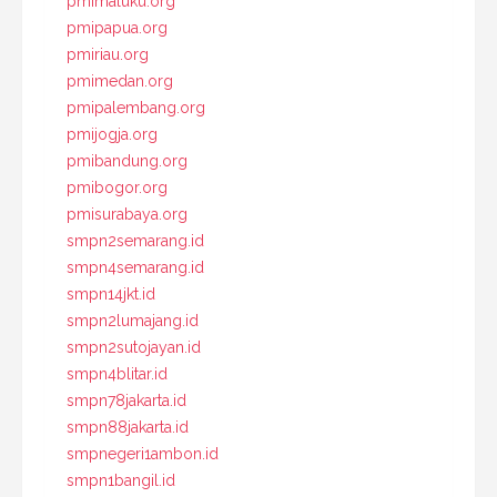
pmimaluku.org
pmipapua.org
pmiriau.org
pmimedan.org
pmipalembang.org
pmijogja.org
pmibandung.org
pmibogor.org
pmisurabaya.org
smpn2semarang.id
smpn4semarang.id
smpn14jkt.id
smpn2lumajang.id
smpn2sutojayan.id
smpn4blitar.id
smpn78jakarta.id
smpn88jakarta.id
smpnegeri1ambon.id
smpn1bangil.id