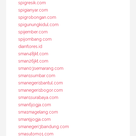
spigresik.com
spigianyar.com
spigrobongan.com
spigunungkidul.com
spijember.com
spijombang.com
dianflores.id
sman48jkt.com
sman26jkt.com
sman03semarang.com
sman1sumbar.com
smanegeri1bantul.com
smanegeri1bogor.com
sman1surabaya.com
sman6jogja.com
sma1magelang.com
sman9jogja.com
smanegeri3bandung.com
smasutomo1.com