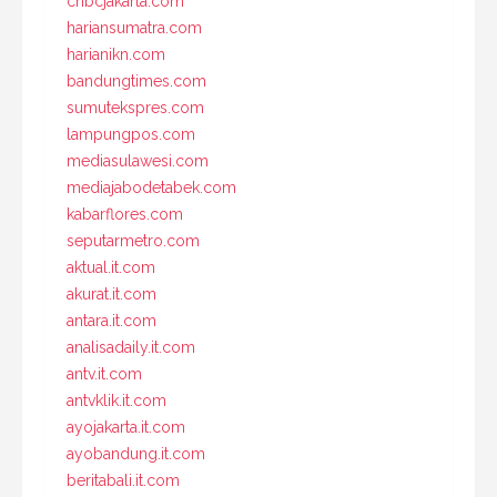
cnbcjakarta.com
hariansumatra.com
harianikn.com
bandungtimes.com
sumutekspres.com
lampungpos.com
mediasulawesi.com
mediajabodetabek.com
kabarflores.com
seputarmetro.com
aktual.it.com
akurat.it.com
antara.it.com
analisadaily.it.com
antv.it.com
antvklik.it.com
ayojakarta.it.com
ayobandung.it.com
beritabali.it.com