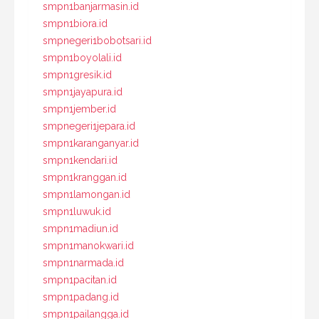
smpn1banjarmasin.id
smpn1biora.id
smpnegeri1bobotsari.id
smpn1boyolali.id
smpn1gresik.id
smpn1jayapura.id
smpn1jember.id
smpnegeri1jepara.id
smpn1karanganyar.id
smpn1kendari.id
smpn1kranggan.id
smpn1lamongan.id
smpn1luwuk.id
smpn1madiun.id
smpn1manokwari.id
smpn1narmada.id
smpn1pacitan.id
smpn1padang.id
smpn1pailangga.id