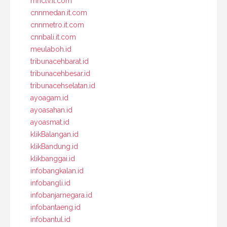
mnctv.it.com
cnnmedan.it.com
cnnmetro.it.com
cnnbali.it.com
meulaboh.id
tribunacehbarat.id
tribunacehbesar.id
tribunacehselatan.id
ayoagam.id
ayoasahan.id
ayoasmat.id
klikBalangan.id
klikBandung.id
klikbanggai.id
infobangkalan.id
infobangli.id
infobanjarnegara.id
infobantaeng.id
infobantul.id