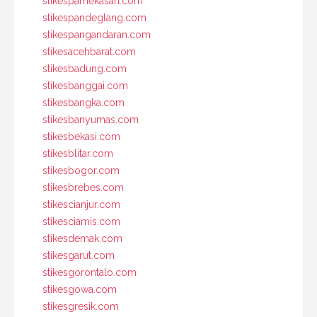
stikespamekasan.com
stikespandeglang.com
stikespangandaran.com
stikesacehbarat.com
stikesbadung.com
stikesbanggai.com
stikesbangka.com
stikesbanyumas.com
stikesbekasi.com
stikesblitar.com
stikesbogor.com
stikesbrebes.com
stikescianjur.com
stikesciamis.com
stikesdemak.com
stikesgarut.com
stikesgorontalo.com
stikesgowa.com
stikesgresik.com