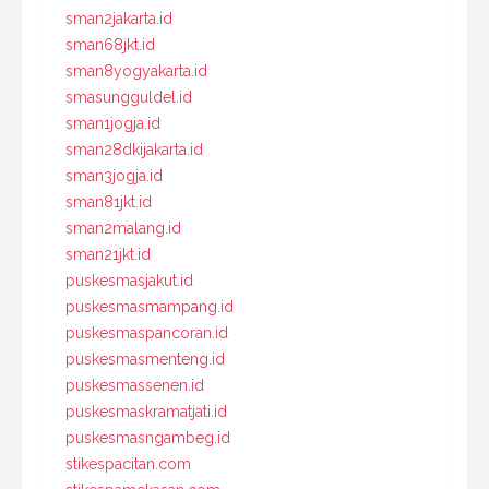
sman2jakarta.id
sman68jkt.id
sman8yogyakarta.id
smasungguldel.id
sman1jogja.id
sman28dkijakarta.id
sman3jogja.id
sman81jkt.id
sman2malang.id
sman21jkt.id
puskesmasjakut.id
puskesmasmampang.id
puskesmaspancoran.id
puskesmasmenteng.id
puskesmassenen.id
puskesmaskramatjati.id
puskesmasngambeg.id
stikespacitan.com