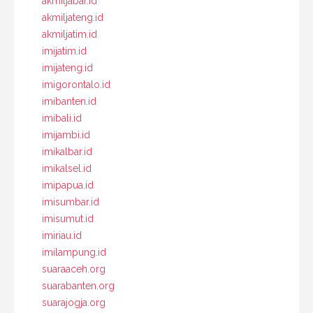
akmiljabar.id
akmiljateng.id
akmiljatim.id
imijatim.id
imijateng.id
imigorontalo.id
imibanten.id
imibali.id
imijambi.id
imikalbar.id
imikalsel.id
imipapua.id
imisumbar.id
imisumut.id
imiriau.id
imilampung.id
suaraaceh.org
suarabanten.org
suarajogja.org