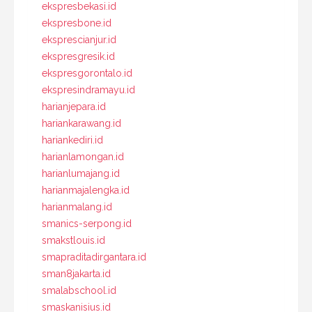
ekspresbekasi.id
ekspresbone.id
eksprescianjur.id
ekspresgresik.id
ekspresgorontalo.id
ekspresindramayu.id
harianjepara.id
hariankarawang.id
hariankediri.id
harianlamongan.id
harianlumajang.id
harianmajalengka.id
harianmalang.id
smanics-serpong.id
smakstlouis.id
smapraditadirgantara.id
sman8jakarta.id
smalabschool.id
smaskanisius.id