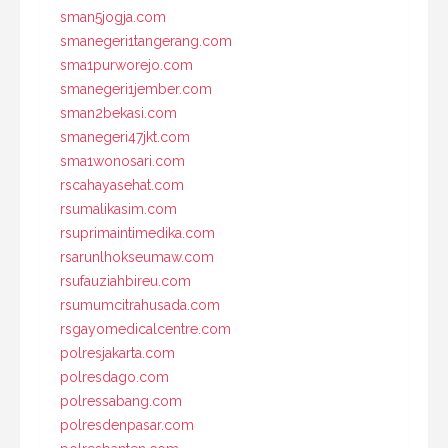
sman5jogja.com
smanegeri1tangerang.com
sma1purworejo.com
smanegeri1jember.com
sman2bekasi.com
smanegeri47jkt.com
sma1wonosari.com
rscahayasehat.com
rsumalikasim.com
rsuprimaintimedika.com
rsarunlhokseumaw.com
rsufauziahbireu.com
rsumumcitrahusada.com
rsgayomedicalcentre.com
polresjakarta.com
polresdago.com
polressabang.com
polresdenpasar.com