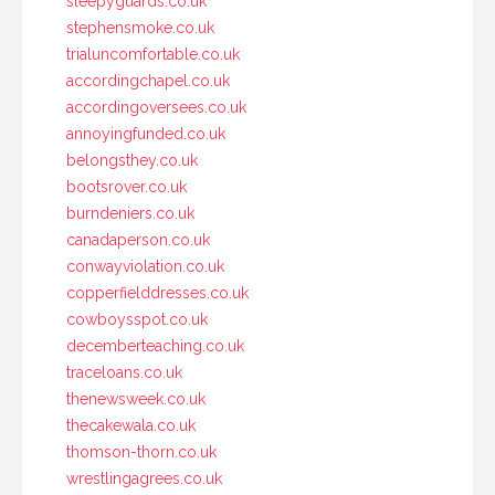
sleepyguards.co.uk
stephensmoke.co.uk
trialuncomfortable.co.uk
accordingchapel.co.uk
accordingoversees.co.uk
annoyingfunded.co.uk
belongsthey.co.uk
bootsrover.co.uk
burndeniers.co.uk
canadaperson.co.uk
conwayviolation.co.uk
copperfielddresses.co.uk
cowboysspot.co.uk
decemberteaching.co.uk
traceloans.co.uk
thenewsweek.co.uk
thecakewala.co.uk
thomson-thorn.co.uk
wrestlingagrees.co.uk