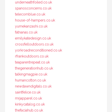
underneathfoiled.co.uk
spanosconcerns.co.uk
telecomblue.co.uk
house-of-hampers.co.uk
yumekanzashi.co.uk
fatnanas.co.uk
emilykatedesign.co.uk
crossfelloutdoors.co.uk
yorkroadreconditioned.co.uk
rfrankoutdoors.co.uk
teaparentrepeat.co.uk
thegenerationhub.co.uk
talkingmagpie.co.uk
humancotton.co.uk
newdawndigitals.co.uk
saintfelice.co.uk
mrjapparel.co.uk
kinkycatalog.co.uk
thefaciahub.co.uk