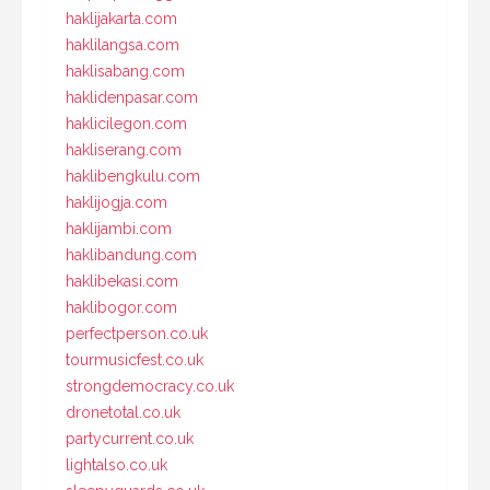
haklijakarta.com
haklilangsa.com
haklisabang.com
haklidenpasar.com
haklicilegon.com
hakliserang.com
haklibengkulu.com
haklijogja.com
haklijambi.com
haklibandung.com
haklibekasi.com
haklibogor.com
perfectperson.co.uk
tourmusicfest.co.uk
strongdemocracy.co.uk
dronetotal.co.uk
partycurrent.co.uk
lightalso.co.uk