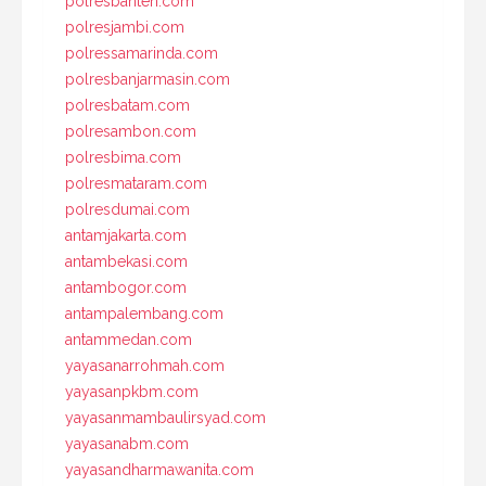
polresbanten.com
polresjambi.com
polressamarinda.com
polresbanjarmasin.com
polresbatam.com
polresambon.com
polresbima.com
polresmataram.com
polresdumai.com
antamjakarta.com
antambekasi.com
antambogor.com
antampalembang.com
antammedan.com
yayasanarrohmah.com
yayasanpkbm.com
yayasanmambaulirsyad.com
yayasanabm.com
yayasandharmawanita.com