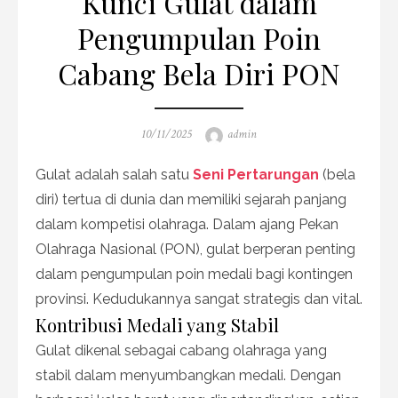
Kunci Gulat dalam
Pengumpulan Poin
Cabang Bela Diri PON
Posted
Author
10/11/2025
admin
on
Gulat adalah salah satu
Seni Pertarungan
(bela
diri) tertua di dunia dan memiliki sejarah panjang
dalam kompetisi olahraga. Dalam ajang Pekan
Olahraga Nasional (PON), gulat berperan penting
dalam pengumpulan poin medali bagi kontingen
provinsi. Kedudukannya sangat strategis dan vital.
Kontribusi Medali yang Stabil
Gulat dikenal sebagai cabang olahraga yang
stabil dalam menyumbangkan medali. Dengan