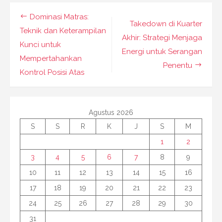
Navigasi
Dominasi Matras:
Takedown di Kuarter
pos
Teknik dan Keterampilan
Akhir: Strategi Menjaga
Kunci untuk
Energi untuk Serangan
Mempertahankan
Penentu
Kontrol Posisi Atas
Agustus 2026
S
S
R
K
J
S
M
1
2
3
4
5
6
7
8
9
10
11
12
13
14
15
16
17
18
19
20
21
22
23
24
25
26
27
28
29
30
31