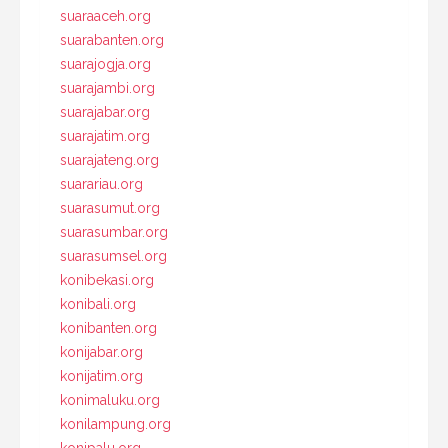
suaraaceh.org
suarabanten.org
suarajogja.org
suarajambi.org
suarajabar.org
suarajatim.org
suarajateng.org
suarariau.org
suarasumut.org
suarasumbar.org
suarasumsel.org
konibekasi.org
konibali.org
konibanten.org
konijabar.org
konijatim.org
konimaluku.org
konilampung.org
konipalu.org