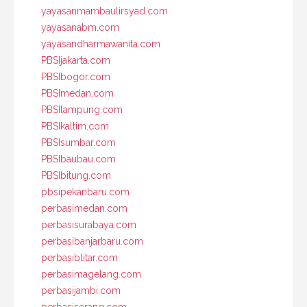
yayasanmambaulirsyad.com
yayasanabm.com
yayasandharmawanita.com
PBSIjakarta.com
PBSIbogor.com
PBSImedan.com
PBSIlampung.com
PBSIkaltim.com
PBSIsumbar.com
PBSIbaubau.com
PBSIbitung.com
pbsipekanbaru.com
perbasimedan.com
perbasisurabaya.com
perbasibanjarbaru.com
perbasiblitar.com
perbasimagelang.com
perbasijambi.com
perbasiserang.com