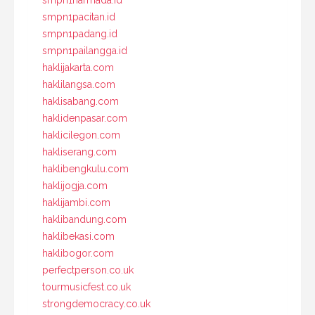
smpn1pacitan.id
smpn1padang.id
smpn1pailangga.id
haklijakarta.com
haklilangsa.com
haklisabang.com
haklidenpasar.com
haklicilegon.com
hakliserang.com
haklibengkulu.com
haklijogja.com
haklijambi.com
haklibandung.com
haklibekasi.com
haklibogor.com
perfectperson.co.uk
tourmusicfest.co.uk
strongdemocracy.co.uk