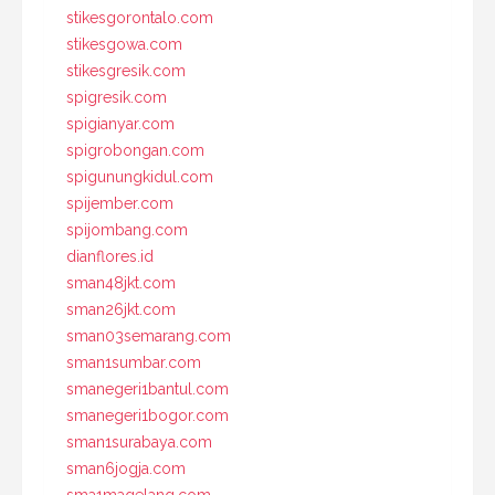
stikesgorontalo.com
stikesgowa.com
stikesgresik.com
spigresik.com
spigianyar.com
spigrobongan.com
spigunungkidul.com
spijember.com
spijombang.com
dianflores.id
sman48jkt.com
sman26jkt.com
sman03semarang.com
sman1sumbar.com
smanegeri1bantul.com
smanegeri1bogor.com
sman1surabaya.com
sman6jogja.com
sma1magelang.com