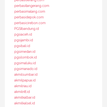
perbasitangerang.com
perbasimalang.com
perbasidepok.com
perbasicirebon.com
PGSIbandung.id
pgsiaceh.id
pgsijambi.id
pgsibali.id
pgsimedan.id
pgsilombok.id
pgsimaluku.id
pgsimanado.id
akmilsumbar.id
akmilpapua.id
akmilriau.id
akmilntt.id
akmilkalbar.id
akmilkalsel.id