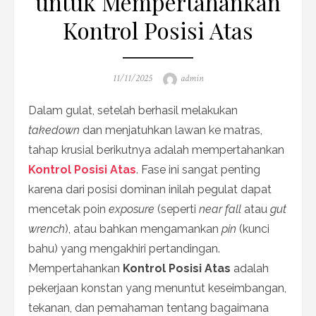
untuk Mempertahankan
Kontrol Posisi Atas
Posted
Author
11/11/2025
admin
on
Dalam gulat, setelah berhasil melakukan
takedown
dan menjatuhkan lawan ke matras,
tahap krusial berikutnya adalah mempertahankan
Kontrol Posisi Atas
. Fase ini sangat penting
karena dari posisi dominan inilah pegulat dapat
mencetak poin
exposure
(seperti
near fall
atau
gut
wrench
), atau bahkan mengamankan
pin
(kunci
bahu) yang mengakhiri pertandingan.
Mempertahankan
Kontrol Posisi Atas
adalah
pekerjaan konstan yang menuntut keseimbangan,
tekanan, dan pemahaman tentang bagaimana