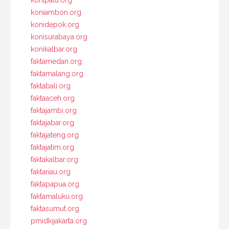
koniambon.org
konidepok.org
konisurabaya.org
konikalbar.org
faktamedan.org
faktamalang.org
faktabali.org
faktaaceh.org
faktajambi.org
faktajabar.org
faktajateng.org
faktajatim.org
faktakalbar.org
faktariau.org
faktapapua.org
faktamaluku.org
faktasumut.org
pmidkijakarta.org