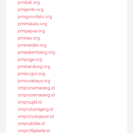
pmibali.org
pmijambi.org
pmigorontalo.org
pmimaluku.org
pmipapua.org
pmiriau.org
pmimedan.org
pmipalembang.org
pmijogja.org
pmibandung.org
pmibogor.org
pmisurabaya.org
smpn2semarang.id
smpn4semarang.id
smpn14jkt.id
smpn2lumajang.id
smpn2sutojayan.id
smpn4blitar.id
smpn78jakarta.id