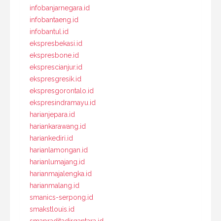
infobanjarnegara.id
infobantaeng.id
infobantul.id
ekspresbekasi.id
ekspresbone.id
eksprescianjur.id
ekspresgresik.id
ekspresgorontalo.id
ekspresindramayu.id
harianjepara.id
hariankarawang.id
hariankediri.id
harianlamongan.id
harianlumajang.id
harianmajalengka.id
harianmalang.id
smanics-serpong.id
smakstlouis.id
smapraditadirgantara.id