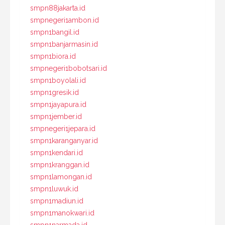
smpn88jakarta.id
smpnegeri1ambon.id
smpn1bangil.id
smpn1banjarmasin.id
smpn1biora.id
smpnegeri1bobotsari.id
smpn1boyolali.id
smpn1gresik.id
smpn1jayapura.id
smpn1jember.id
smpnegeri1jepara.id
smpn1karanganyar.id
smpn1kendari.id
smpn1kranggan.id
smpn1lamongan.id
smpn1luwuk.id
smpn1madiun.id
smpn1manokwari.id
smpn1narmada.id