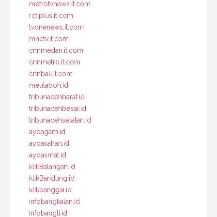
metrotvnews.it.com
rctiplus.it.com
tvonenews.it.com
mnctv.it.com
cnnmedan.it.com
cnnmetro.it.com
cnnbali.it.com
meulaboh.id
tribunacehbarat.id
tribunacehbesar.id
tribunacehselatan.id
ayoagam.id
ayoasahan.id
ayoasmat.id
klikBalangan.id
klikBandung.id
klikbanggai.id
infobangkalan.id
infobangli.id