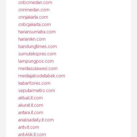
cnbcmedan.com
cnnmedan.com
cnnjakarta.com
cnbcjakarta.com
hariansumatra.com
harianikn.com
bandungtimes.com
sumutekspres.com
lampungpos.com
mediasulawesi.com
mediajabodetabek.com
kabarflores.com
seputarmetro.com
aktual.it.com
akurat.it.com
antara.it.com
analisadaily.it.com
antv.it.com
antvklik.it.com