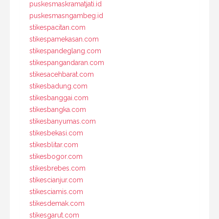
puskesmaskramatjati.id
puskesmasngambeg.id
stikespacitan.com
stikespamekasan.com
stikespandeglang.com
stikespangandaran.com
stikesacehbarat.com
stikesbadung.com
stikesbanggai.com
stikesbangka.com
stikesbanyumas.com
stikesbekasi.com
stikesblitar.com
stikesbogor.com
stikesbrebes.com
stikescianjur.com
stikesciamis.com
stikesdemak.com
stikesgarut.com