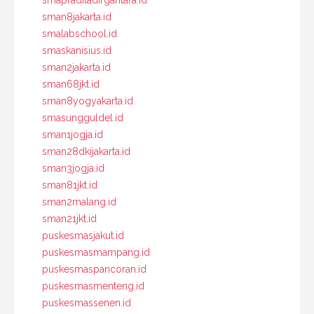
sman8jakarta.id
smalabschool.id
smaskanisius.id
sman2jakarta.id
sman68jkt.id
sman8yogyakarta.id
smasungguldel.id
sman1jogja.id
sman28dkijakarta.id
sman3jogja.id
sman81jkt.id
sman2malang.id
sman21jkt.id
puskesmasjakut.id
puskesmasmampang.id
puskesmaspancoran.id
puskesmasmenteng.id
puskesmassenen.id