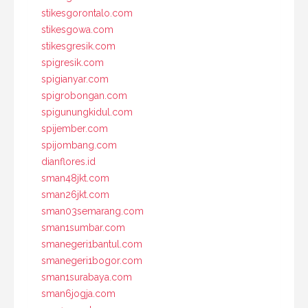
stikesgorontalo.com
stikesgowa.com
stikesgresik.com
spigresik.com
spigianyar.com
spigrobongan.com
spigunungkidul.com
spijember.com
spijombang.com
dianflores.id
sman48jkt.com
sman26jkt.com
sman03semarang.com
sman1sumbar.com
smanegeri1bantul.com
smanegeri1bogor.com
sman1surabaya.com
sman6jogja.com