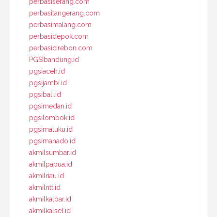
perbasiserang.com
perbasitangerang.com
perbasimalang.com
perbasidepok.com
perbasicirebon.com
PGSIbandung.id
pgsiaceh.id
pgsijambi.id
pgsibali.id
pgsimedan.id
pgsilombok.id
pgsimaluku.id
pgsimanado.id
akmilsumbar.id
akmilpapua.id
akmilriau.id
akmilntt.id
akmilkalbar.id
akmilkalsel.id