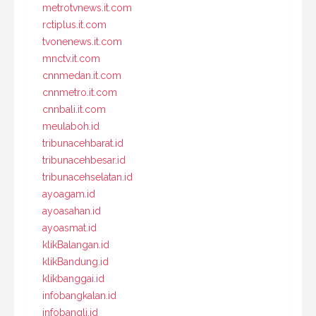
metrotvnews.it.com
rctiplus.it.com
tvonenews.it.com
mnctv.it.com
cnnmedan.it.com
cnnmetro.it.com
cnnbali.it.com
meulaboh.id
tribunacehbarat.id
tribunacehbesar.id
tribunacehselatan.id
ayoagam.id
ayoasahan.id
ayoasmat.id
klikBalangan.id
klikBandung.id
klikbanggai.id
infobangkalan.id
infobangli.id