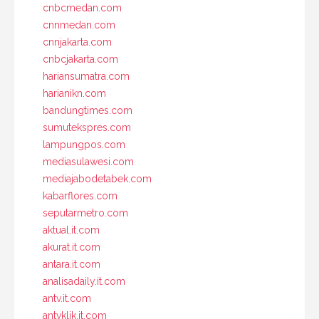
cnbcmedan.com
cnnmedan.com
cnnjakarta.com
cnbcjakarta.com
hariansumatra.com
harianikn.com
bandungtimes.com
sumutekspres.com
lampungpos.com
mediasulawesi.com
mediajabodetabek.com
kabarflores.com
seputarmetro.com
aktual.it.com
akurat.it.com
antara.it.com
analisadaily.it.com
antv.it.com
antvklik.it.com