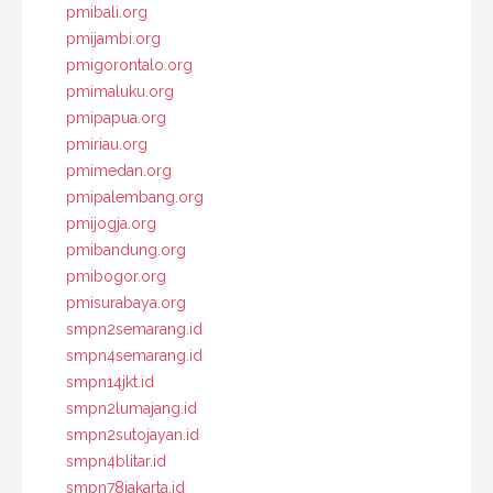
pmibali.org
pmijambi.org
pmigorontalo.org
pmimaluku.org
pmipapua.org
pmiriau.org
pmimedan.org
pmipalembang.org
pmijogja.org
pmibandung.org
pmibogor.org
pmisurabaya.org
smpn2semarang.id
smpn4semarang.id
smpn14jkt.id
smpn2lumajang.id
smpn2sutojayan.id
smpn4blitar.id
smpn78jakarta.id