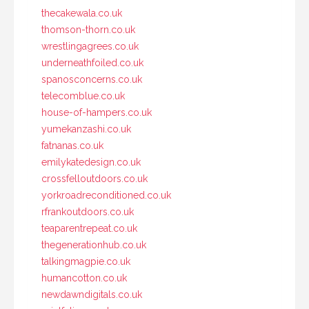
thecakewala.co.uk
thomson-thorn.co.uk
wrestlingagrees.co.uk
underneathfoiled.co.uk
spanosconcerns.co.uk
telecomblue.co.uk
house-of-hampers.co.uk
yumekanzashi.co.uk
fatnanas.co.uk
emilykatedesign.co.uk
crossfelloutdoors.co.uk
yorkroadreconditioned.co.uk
rfrankoutdoors.co.uk
teaparentrepeat.co.uk
thegenerationhub.co.uk
talkingmagpie.co.uk
humancotton.co.uk
newdawndigitals.co.uk