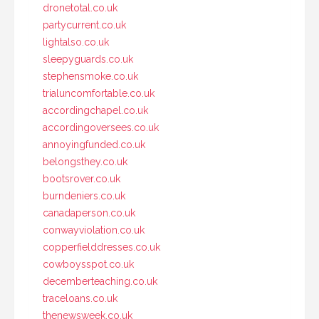
dronetotal.co.uk
partycurrent.co.uk
lightalso.co.uk
sleepyguards.co.uk
stephensmoke.co.uk
trialuncomfortable.co.uk
accordingchapel.co.uk
accordingoversees.co.uk
annoyingfunded.co.uk
belongsthey.co.uk
bootsrover.co.uk
burndeniers.co.uk
canadaperson.co.uk
conwayviolation.co.uk
copperfielddresses.co.uk
cowboysspot.co.uk
decemberteaching.co.uk
traceloans.co.uk
thenewsweek.co.uk