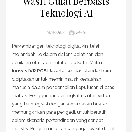
Wasit Gulat Berbasis
Teknologi AI
Posted
Author
08/05/2026
admin
on
Perkembangan teknologi digital kini telah
merambah ke dalam sistem pelatihan dan
penilaian olahraga gulat di ibu kota. Melalui
inovasi VR PGSI
Jakarta, sebuah standar baru
diciptakan untuk meminimalisir kesalahan
manusia dalam pengambilan keputusan di atas
matras. Penggunaan perangkat realitas virtual
yang terintegrasi dengan kecerdasan buatan
memungkinkan para pengadil untuk berlatih
dalam skenario pertandingan yang sangat
realistis. Program ini dirancang agar wasit dapat