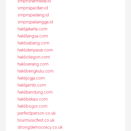
smpn1narmada.id
smpn1pacitan.id
smpn1padang.id
smpn1pailangga.id
haklijakarta.com
haklilangsa.com
haklisabang.com
haklidenpasar.com
haklicilegon.com
hakliserang.com
haklibengkulu.com
haklijogja.com
haklijambi.com
haklibandung.com
haklibekasi.com
haklibogor.com
perfectperson.co.uk
tourmusicfest.co.uk
strongdemocracy.co.uk