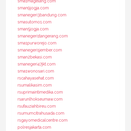
sma1magelang.com
sman9jogja.com
smanegeri3bandung.com
smasutomo1.com
sman5jogja.com
smanegeri1tangerang.com
sma1purworejo.com
smanegeri1jember.com
sman2bekasi.com
smanegeri47jkt.com
sma1wonosari.com
rscahayasehat.com
rsumalikasim.com
rsuprimaintimedika.com
rsarunlhokseumaw.com
rsufauziahbireu.com
rsumumcitrahusada.com
rsgayomedicalcentre.com
polresjakarta.com