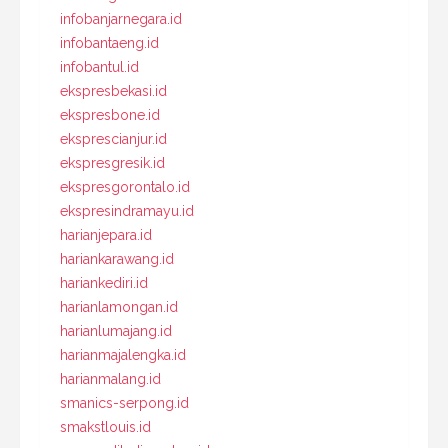
infobanjarnegara.id
infobantaeng.id
infobantul.id
ekspresbekasi.id
ekspresbone.id
eksprescianjur.id
ekspresgresik.id
ekspresgorontalo.id
ekspresindramayu.id
harianjepara.id
hariankarawang.id
hariankediri.id
harianlamongan.id
harianlumajang.id
harianmajalengka.id
harianmalang.id
smanics-serpong.id
smakstlouis.id