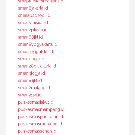
smapraditadirgantara.id
sman8jakarta.id
smalabschool.id
smaskanisius.id
sman2jakarta.id
sman68jkt.id
sman8yogyakarta.id
smasungguldel.id
sman1jogja.id
sman28dkijakarta.id
sman3jogja.id
sman81jkt.id
sman2malang.id
sman21jkt.id
puskesmasjakut.id
puskesmasmampang.id
puskesmaspancoran.id
puskesmasmenteng.id
puskesmassenen.id