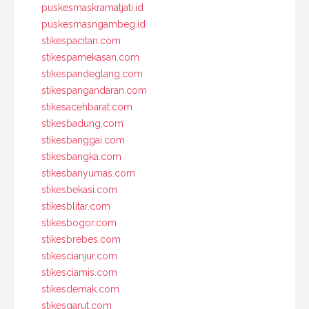
puskesmaskramatjati.id
puskesmasngambeg.id
stikespacitan.com
stikespamekasan.com
stikespandeglang.com
stikespangandaran.com
stikesacehbarat.com
stikesbadung.com
stikesbanggai.com
stikesbangka.com
stikesbanyumas.com
stikesbekasi.com
stikesblitar.com
stikesbogor.com
stikesbrebes.com
stikescianjur.com
stikesciamis.com
stikesdemak.com
stikesgarut.com