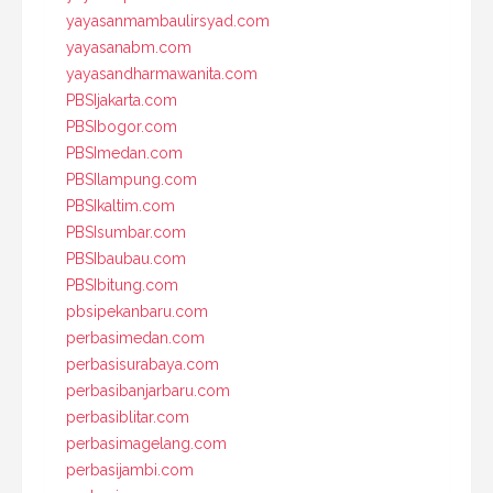
yayasanmambaulirsyad.com
yayasanabm.com
yayasandharmawanita.com
PBSIjakarta.com
PBSIbogor.com
PBSImedan.com
PBSIlampung.com
PBSIkaltim.com
PBSIsumbar.com
PBSIbaubau.com
PBSIbitung.com
pbsipekanbaru.com
perbasimedan.com
perbasisurabaya.com
perbasibanjarbaru.com
perbasiblitar.com
perbasimagelang.com
perbasijambi.com