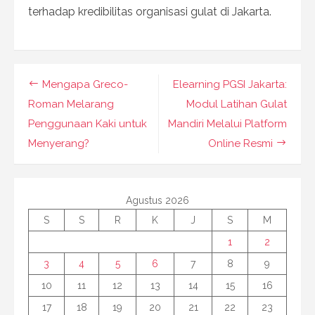
terhadap kredibilitas organisasi gulat di Jakarta.
Navigasi
Mengapa Greco-
Elearning PGSI Jakarta:
pos
Roman Melarang
Modul Latihan Gulat
Penggunaan Kaki untuk
Mandiri Melalui Platform
Menyerang?
Online Resmi
Agustus 2026
S
S
R
K
J
S
M
1
2
3
4
5
6
7
8
9
10
11
12
13
14
15
16
17
18
19
20
21
22
23