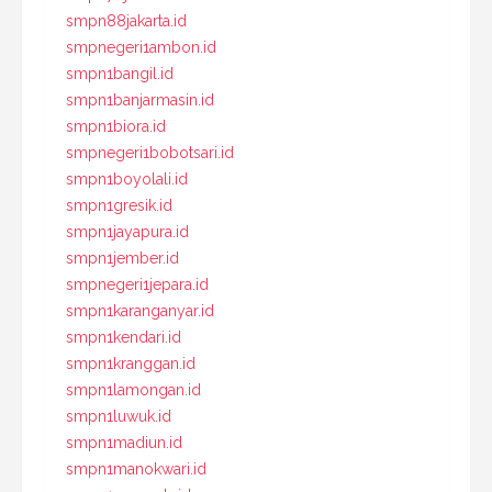
smpn88jakarta.id
smpnegeri1ambon.id
smpn1bangil.id
smpn1banjarmasin.id
smpn1biora.id
smpnegeri1bobotsari.id
smpn1boyolali.id
smpn1gresik.id
smpn1jayapura.id
smpn1jember.id
smpnegeri1jepara.id
smpn1karanganyar.id
smpn1kendari.id
smpn1kranggan.id
smpn1lamongan.id
smpn1luwuk.id
smpn1madiun.id
smpn1manokwari.id