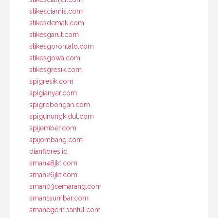
stikesciamis.com
stikesdemak.com
stikesgarut.com
stikesgorontalo.com
stikesgowa.com
stikesgresik.com
spigresik.com
spigianyar.com
spigrobongan.com
spigunungkidul.com
spijember.com
spijombang.com
dianflores.id
sman48jkt.com
sman26jkt.com
sman03semarang.com
sman1sumbar.com
smanegeri1bantul.com