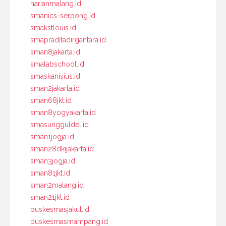
harianmalang.id
smanics-serpong.id
smakstlouis.id
smapraditadirgantara.id
sman8jakarta.id
smalabschool.id
smaskanisius.id
sman2jakarta.id
sman68jkt.id
sman8yogyakarta.id
smasungguldel.id
sman1jogja.id
sman28dkijakarta.id
sman3jogja.id
sman81jkt.id
sman2malang.id
sman21jkt.id
puskesmasjakut.id
puskesmasmampang.id