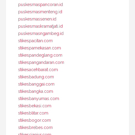
puskesmaspancoran.id
puskesmasmenteng.id
puskesmassenen.id
puskesmaskramatjati.id
puskesmasngambeg.id
stikespacitan.com
stikespamekasan.com
stikespandeglang.com
stikespangandaran.com
stikesacehbarat.com
stikesbadung.com
stikesbanggai.com
stikesbangka.com
stikesbanyumas.com
stikesbekasi.com
stikesblitar.com
stikesbogor.com
stikesbrebes.com
stikescianjur.com