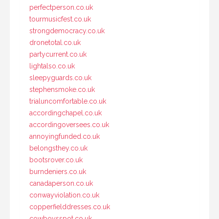
perfectperson.co.uk
tourmusicfest.co.uk
strongdemocracy.co.uk
dronetotal.co.uk
partycurrent.co.uk
lightalso.co.uk
sleepyguards.co.uk
stephensmoke.co.uk
trialuncomfortable.co.uk
accordingchapel.co.uk
accordingoversees.co.uk
annoyingfunded.co.uk
belongsthey.co.uk
bootsrover.co.uk
burndeniers.co.uk
canadaperson.co.uk
conwayviolation.co.uk
copperfielddresses.co.uk
cowboysspot.co.uk