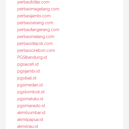
perbasiblitar.com
perbasimagelang.com
perbasijambi.com
perbasiserang.com
perbasitangerang.com
perbasimalang.com
perbasidepok.com
perbasicirebon.com
PGSIbandung.id
pgsiaceh.id
pgsijambi.id
pgsibali.id
pgsimedan.id
pgsilombok.id
pgsimaluku.id
pgsimanado.id
akmilsumbar.id
akmilpapua.id
akmilriau.id