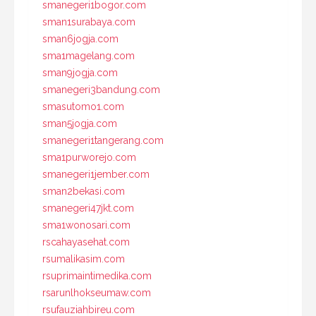
smanegeri1bogor.com
sman1surabaya.com
sman6jogja.com
sma1magelang.com
sman9jogja.com
smanegeri3bandung.com
smasutomo1.com
sman5jogja.com
smanegeri1tangerang.com
sma1purworejo.com
smanegeri1jember.com
sman2bekasi.com
smanegeri47jkt.com
sma1wonosari.com
rscahayasehat.com
rsumalikasim.com
rsuprimaintimedika.com
rsarunlhokseumaw.com
rsufauziahbireu.com