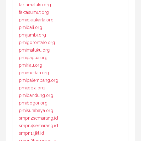
faktamaluku.org
faktasumut.org
pmidkijakarta.org
pmibali.org
pmijambi.org
pmigorontalo.org
pmimaluku.org
pmipapua.org
pmiriau.org
pmimedan.org
pmipalembang.org
pmijogja.org
pmibandung.org
pmibogor.org
pmisurabaya.org
smpn2semarang.id
smpn4semarang.id
smpn14jkt.id
smpn2lumajang.id