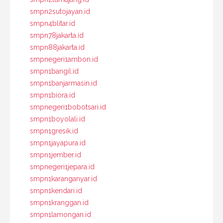
smpn2sutojayan.id
smpn4blitar.id
smpn78jakarta.id
smpn88jakarta.id
smpnegeri1ambon.id
smpn1bangil.id
smpn1banjarmasin.id
smpn1biora.id
smpnegeri1bobotsari.id
smpn1boyolali.id
smpn1gresik.id
smpn1jayapura.id
smpn1jember.id
smpnegeri1jepara.id
smpn1karanganyar.id
smpn1kendari.id
smpn1kranggan.id
smpn1lamongan.id