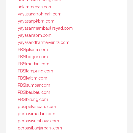
antammedan.com
yayasanarrohmah.com
yayasanpkbm.com
yayasanmambaulirsyad.com
yayasanabm.com
yayasandharmawanita.com
PBSIjakarta.com
PBSIbogor.com
PBSImedan.com
PBSIlampung.com
PBSIkaltim.com
PBSIsumbar.com
PBSIbaubau.com
PBSIbitung.com
pbsipekanbaru.com
perbasimedan.com
perbasisurabaya.com
perbasibanjarbaru.com