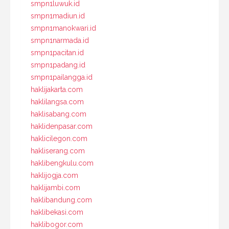
smpn1luwuk.id
smpn1madiun.id
smpn1manokwari.id
smpn1narmada.id
smpn1pacitan.id
smpn1padang.id
smpn1pailangga.id
haklijakarta.com
haklilangsa.com
haklisabang.com
haklidenpasar.com
haklicilegon.com
hakliserang.com
haklibengkulu.com
haklijogja.com
haklijambi.com
haklibandung.com
haklibekasi.com
haklibogor.com