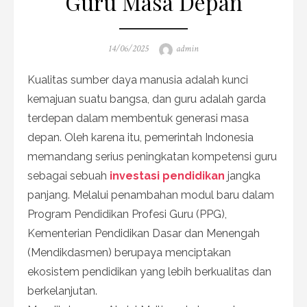
Guru Masa Depan
Posted
Author
14/06/2025
admin
on
Kualitas sumber daya manusia adalah kunci
kemajuan suatu bangsa, dan guru adalah garda
terdepan dalam membentuk generasi masa
depan. Oleh karena itu, pemerintah Indonesia
memandang serius peningkatan kompetensi guru
sebagai sebuah
investasi pendidikan
jangka
panjang. Melalui penambahan modul baru dalam
Program Pendidikan Profesi Guru (PPG),
Kementerian Pendidikan Dasar dan Menengah
(Mendikdasmen) berupaya menciptakan
ekosistem pendidikan yang lebih berkualitas dan
berkelanjutan.