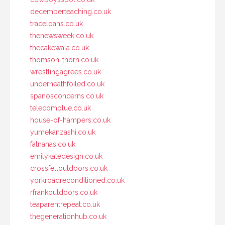
decemberteaching.co.uk
traceloans.co.uk
thenewsweek.co.uk
thecakewala.co.uk
thomson-thorn.co.uk
wrestlingagrees.co.uk
underneathfoiled.co.uk
spanosconcerns.co.uk
telecomblue.co.uk
house-of-hampers.co.uk
yumekanzashi.co.uk
fatnanas.co.uk
emilykatedesign.co.uk
crossfelloutdoors.co.uk
yorkroadreconditioned.co.uk
rfrankoutdoors.co.uk
teaparentrepeat.co.uk
thegenerationhub.co.uk