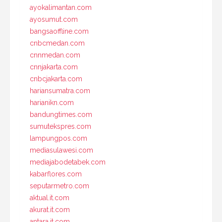
ayokalimantan.com
ayosumut.com
bangsaoffline.com
cnbcmedan.com
cnnmedan.com
cnnjakarta.com
cnbcjakarta.com
hariansumatra.com
harianikn.com
bandungtimes.com
sumutekspres.com
lampungpos.com
mediasulawesi.com
mediajabodetabek.com
kabarflores.com
seputarmetro.com
aktual.it.com
akurat.it.com
antara.it.com