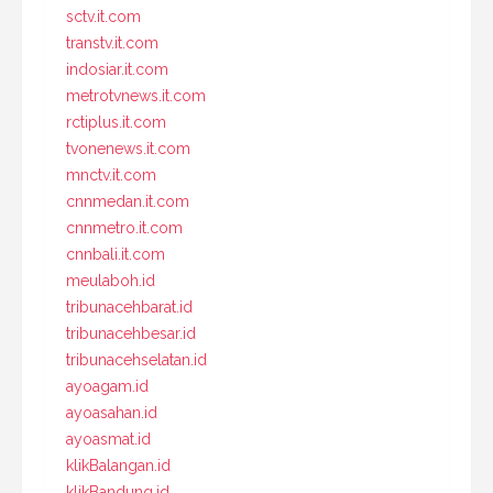
sctv.it.com
transtv.it.com
indosiar.it.com
metrotvnews.it.com
rctiplus.it.com
tvonenews.it.com
mnctv.it.com
cnnmedan.it.com
cnnmetro.it.com
cnnbali.it.com
meulaboh.id
tribunacehbarat.id
tribunacehbesar.id
tribunacehselatan.id
ayoagam.id
ayoasahan.id
ayoasmat.id
klikBalangan.id
klikBandung.id