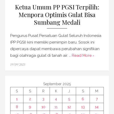
Ketua Umum PP PGSI Terpilih:
Menpora Optimis Gulat Bisa
Sumbang Medali
Pengurus Pusat Persatuan Gulat Seluruh Indonesia
(PP PGSI) kini memiliki pemimpin baru. Sosok ini
dipercaya dapat membawa perubahan signifikan
bagi olahraga gulat di tanah air. …
Read More ›
Posted
19/09/2025
on
September 2025
S
S
R
K
J
S
M
1
2
3
4
5
6
7
8
9
10
11
12
13
14