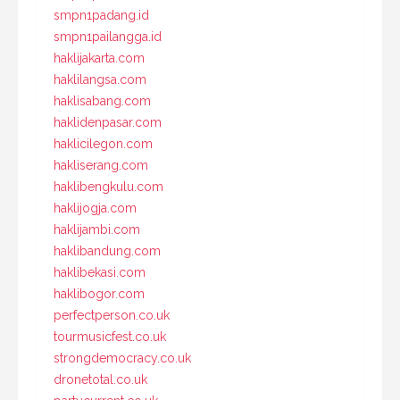
smpn1padang.id
smpn1pailangga.id
haklijakarta.com
haklilangsa.com
haklisabang.com
haklidenpasar.com
haklicilegon.com
hakliserang.com
haklibengkulu.com
haklijogja.com
haklijambi.com
haklibandung.com
haklibekasi.com
haklibogor.com
perfectperson.co.uk
tourmusicfest.co.uk
strongdemocracy.co.uk
dronetotal.co.uk