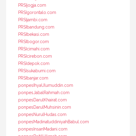
PRSIjogja.com
PRSIgorontalo.com
PRSIjambi.com
PRSIbandung.com
PRSIbekasi.com
PRSIbogor.com
PRSIcimahi.com
PRSIcirebon.com
PRSIdepok.com
PRSIsukabumi.com
PRSIbanjar.com
ponpesIhyaUlumuddin.com
ponpesJabalRahmah.com
ponpesDarulKhairat.com
ponpesDarulMuhsinin.com
ponpesNurulHudas.com
ponpesMadinatuddiniyahBabul.com
ponpesInsanMadani.com