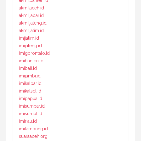
akmilbanten.id
akmilaceh.id
akmiljabar.id
akmiljateng.id
akmiljatim.id
imijatim.id
imijateng.id
imigorontalo.id
imibanten.id
imibali.id
imijambi.id
imikalbar.id
imikalsel.id
imipapua.id
imisumbar.id
imisumut.id
imiriau.id
imilampung.id
suaraaceh.org