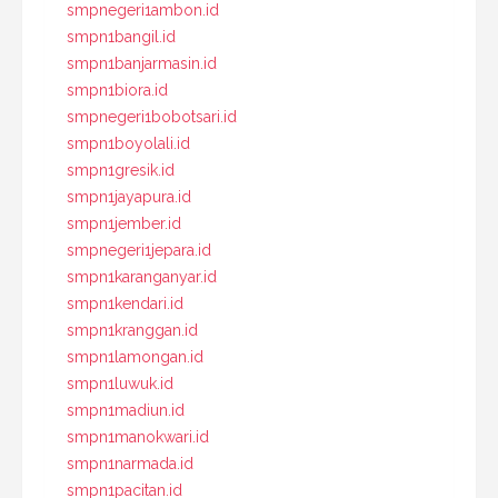
smpnegeri1ambon.id
smpn1bangil.id
smpn1banjarmasin.id
smpn1biora.id
smpnegeri1bobotsari.id
smpn1boyolali.id
smpn1gresik.id
smpn1jayapura.id
smpn1jember.id
smpnegeri1jepara.id
smpn1karanganyar.id
smpn1kendari.id
smpn1kranggan.id
smpn1lamongan.id
smpn1luwuk.id
smpn1madiun.id
smpn1manokwari.id
smpn1narmada.id
smpn1pacitan.id