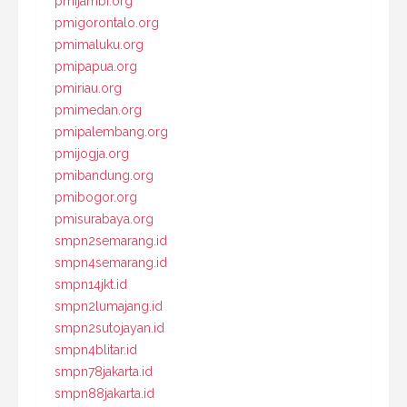
pmijambi.org
pmigorontalo.org
pmimaluku.org
pmipapua.org
pmiriau.org
pmimedan.org
pmipalembang.org
pmijogja.org
pmibandung.org
pmibogor.org
pmisurabaya.org
smpn2semarang.id
smpn4semarang.id
smpn14jkt.id
smpn2lumajang.id
smpn2sutojayan.id
smpn4blitar.id
smpn78jakarta.id
smpn88jakarta.id