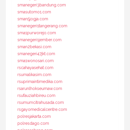
smanegeri3bandung.com
smasutomo1.com
sman5jogja.com
smanegeri1tangerang.com
sma1purworejo.com
smanegeri1jember.com
sman2bekasi.com
smanegeri47jkt.com
sma1wonosari.com
rscahayasehat.com
rsumalikasim.com
rsuprimaintimedika.com
rsarunlhokseumaw.com
rsufauziahbireu.com
rsumumcitrahusada.com
rsgayomedicalcentre.com
polresjakarta.com
polresdago.com