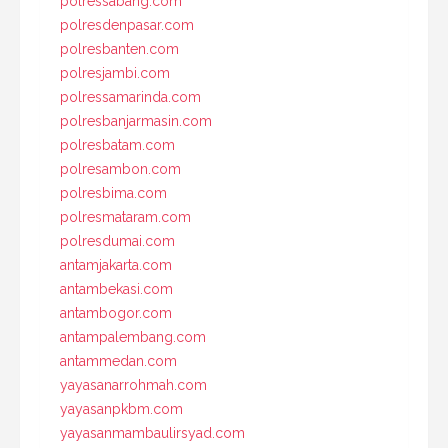
polressabang.com
polresdenpasar.com
polresbanten.com
polresjambi.com
polressamarinda.com
polresbanjarmasin.com
polresbatam.com
polresambon.com
polresbima.com
polresmataram.com
polresdumai.com
antamjakarta.com
antambekasi.com
antambogor.com
antampalembang.com
antammedan.com
yayasanarrohmah.com
yayasanpkbm.com
yayasanmambaulirsyad.com