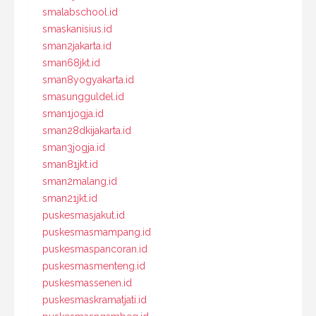
smalabschool.id
smaskanisius.id
sman2jakarta.id
sman68jkt.id
sman8yogyakarta.id
smasungguldel.id
sman1jogja.id
sman28dkijakarta.id
sman3jogja.id
sman81jkt.id
sman2malang.id
sman21jkt.id
puskesmasjakut.id
puskesmasmampang.id
puskesmaspancoran.id
puskesmasmenteng.id
puskesmassenen.id
puskesmaskramatjati.id