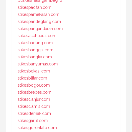
puskesmasngambeg.id
stikespacitan.com
stikespamekasan.com
stikespandeglang.com
stikespangandaran.com
stikesacehbarat.com
stikesbadung.com
stikesbanggai.com
stikesbangka.com
stikesbanyumas.com
stikesbekasi.com
stikesblitar.com
stikesbogor.com
stikesbrebes.com
stikescianjur.com
stikesciamis.com
stikesdemak.com
stikesgarut.com
stikesgorontalo.com