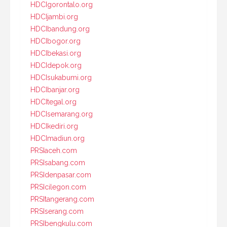
HDCIgorontalo.org
HDCIjambi.org
HDCIbandung.org
HDCIbogor.org
HDCIbekasi.org
HDCIdepok.org
HDCIsukabumi.org
HDCIbanjar.org
HDCItegal.org
HDCIsemarang.org
HDCIkediri.org
HDCImadiun.org
PRSIaceh.com
PRSIsabang.com
PRSIdenpasar.com
PRSIcilegon.com
PRSItangerang.com
PRSIserang.com
PRSIbengkulu.com