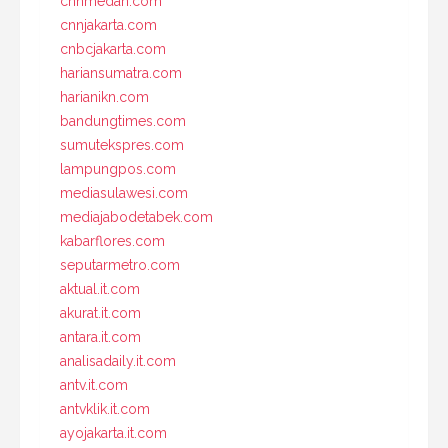
cnnmedan.com
cnnjakarta.com
cnbcjakarta.com
hariansumatra.com
harianikn.com
bandungtimes.com
sumutekspres.com
lampungpos.com
mediasulawesi.com
mediajabodetabek.com
kabarflores.com
seputarmetro.com
aktual.it.com
akurat.it.com
antara.it.com
analisadaily.it.com
antv.it.com
antvklik.it.com
ayojakarta.it.com