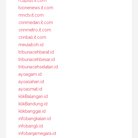
rctiplus.it.com
tvonenews.it.com
mnctv.it.com
cnnmedan.it.com
cnnmetro.it.com
cnnbali.it.com
meulaboh.id
tribunacehbarat.id
tribunacehbesar.id
tribunacehselatan.id
ayoagam.id
ayoasahan.id
ayoasmat.id
klikBalangan.id
klikBandung.id
klikbanggai.id
infobangkalan.id
infobangli.id
infobanjarnegara.id