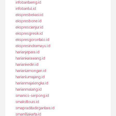
infobantaeng.id
infobantul.id
ekspresbekasi.id
ekspresbone.id
eksprescianjur.id
ekspresgresik.id
ekspresgorontalo.id
ekspresindramayu.id
harianjepara.id
hariankarawang.id
hariankediri.id
harianlamongan.id
harianlumajang.id
harianmajalengka.id
harianmalang.id
smanics-serpong.id
smakstlouis.id
smapraditadirgantara.id
sman8jakarta.id