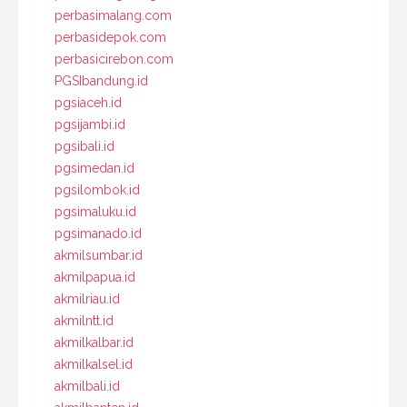
perbasimalang.com
perbasidepok.com
perbasicirebon.com
PGSIbandung.id
pgsiaceh.id
pgsijambi.id
pgsibali.id
pgsimedan.id
pgsilombok.id
pgsimaluku.id
pgsimanado.id
akmilsumbar.id
akmilpapua.id
akmilriau.id
akmilntt.id
akmilkalbar.id
akmilkalsel.id
akmilbali.id