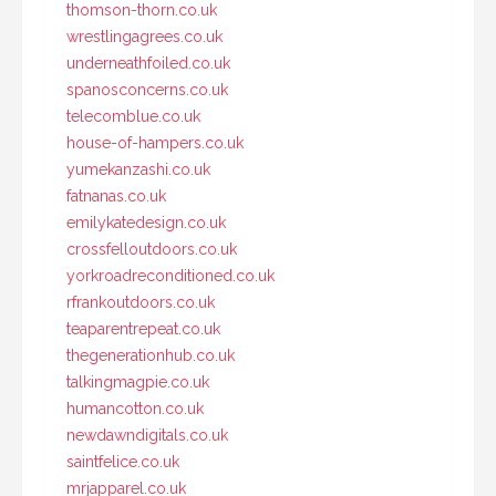
thomson-thorn.co.uk
wrestlingagrees.co.uk
underneathfoiled.co.uk
spanosconcerns.co.uk
telecomblue.co.uk
house-of-hampers.co.uk
yumekanzashi.co.uk
fatnanas.co.uk
emilykatedesign.co.uk
crossfelloutdoors.co.uk
yorkroadreconditioned.co.uk
rfrankoutdoors.co.uk
teaparentrepeat.co.uk
thegenerationhub.co.uk
talkingmagpie.co.uk
humancotton.co.uk
newdawndigitals.co.uk
saintfelice.co.uk
mrjapparel.co.uk