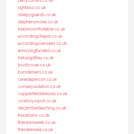
partycurrent.co.uk
lightalso.co.uk
sleepyguards.co.uk
stephensmoke.co.uk
trialuncomfortable.co.uk
accordingchapel.co.uk
accordingoversees.co.uk
annoyingfunded.co.uk
belongsthey.co.uk
bootsrover.co.uk
burndeniers.co.uk
canadaperson.co.uk
conwayviolation.co.uk
copperfielddresses.co.uk
cowboysspot.co.uk
decemberteaching.co.uk
traceloans.co.uk
thenewsweek.co.uk
thecakewala.co.uk