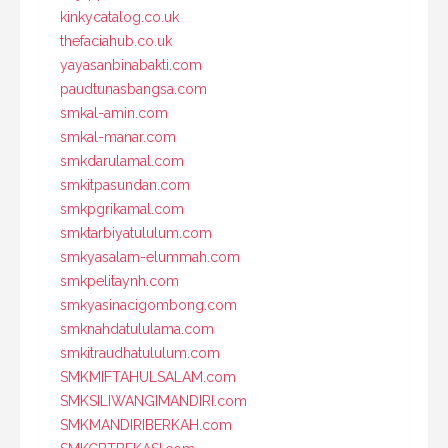
kinkycatalog.co.uk
thefaciahub.co.uk
yayasanbinabakti.com
paudtunasbangsa.com
smkal-amin.com
smkal-manar.com
smkdarulamal.com
smkitpasundan.com
smkpgrikamal.com
smktarbiyatululum.com
smkyasalam-elummah.com
smkpelitaynh.com
smkyasinacigombong.com
smknahdatululama.com
smkitraudhatululum.com
SMKMIFTAHULSALAM.com
SMKSILIWANGIMANDIRI.com
SMKMANDIRIBERKAH.com