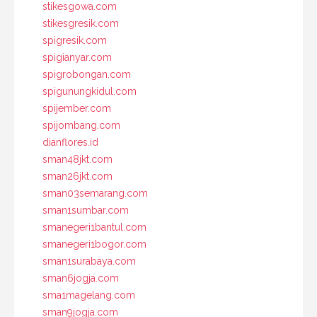
stikesgowa.com
stikesgresik.com
spigresik.com
spigianyar.com
spigrobongan.com
spigunungkidul.com
spijember.com
spijombang.com
dianflores.id
sman48jkt.com
sman26jkt.com
sman03semarang.com
sman1sumbar.com
smanegeri1bantul.com
smanegeri1bogor.com
sman1surabaya.com
sman6jogja.com
sma1magelang.com
sman9jogja.com