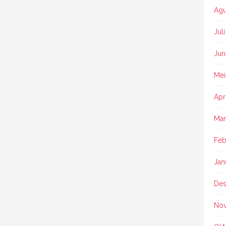
Agu
Jul
Jun
Mei
Apr
Mar
Feb
Jan
Des
No