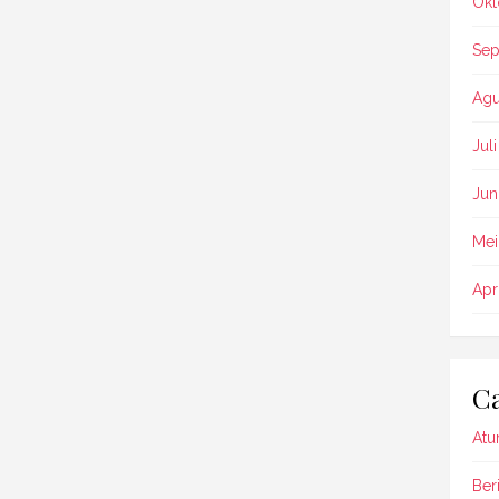
Okt
Sep
Agu
Jul
Jun
Mei
Apr
Ca
Atu
Beri