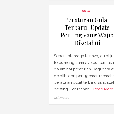
GULAT
Peraturan Gulat
Terbaru: Update
Penting yang Wajib
Diketahui
Seperti olahraga lainnya, gulat j
terus mengalami evolusi, termas
dalam hal peraturan. Bagi para at
pelatih, dan penggemar, memah
peraturan gulat terbaru sangatla
penting. Perubahan …
Read More 
Posted
18/09/2025
on