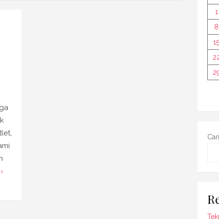
1
8
1
2
2
uga
uk
let,
Car
ami
h
›
Re
Tek