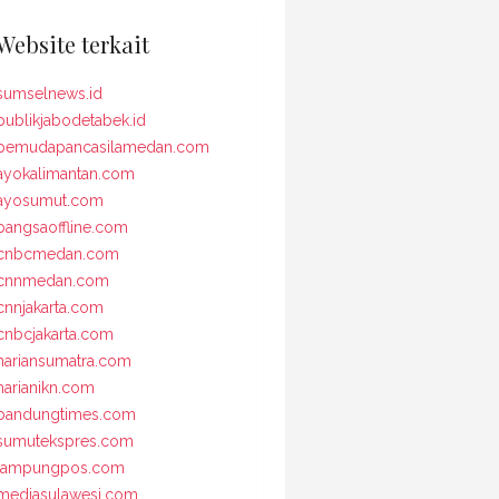
Website terkait
sumselnews.id
publikjabodetabek.id
pemudapancasilamedan.com
ayokalimantan.com
ayosumut.com
bangsaoffline.com
cnbcmedan.com
cnnmedan.com
cnnjakarta.com
cnbcjakarta.com
hariansumatra.com
harianikn.com
bandungtimes.com
sumutekspres.com
lampungpos.com
mediasulawesi.com