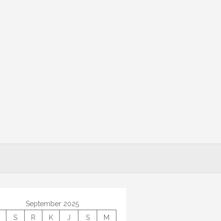
September 2025
S
R
K
J
S
M