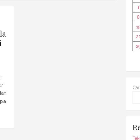
1
8
1
la
2
i
2
ni
ar
Car
dan
npa
Re
Tek