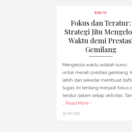
BERITA
Fokus dan Teratur:
Strategi Jitu Mengelo
Waktu demi Prestas
Gemilang
Mengelola waktu adalah kunci
untuk meraih prestasi gemilang. I
lebih dari sekadar membuat daft
tugas. Ini tentang menjadi fokus 
teratur dalam setiap aktivitas. Ta
…
Read More ›
Posted
02/09/2025
on