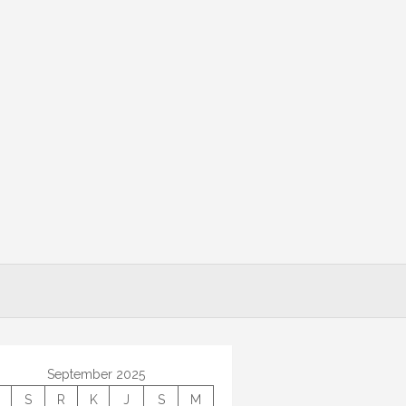
September 2025
S
R
K
J
S
M