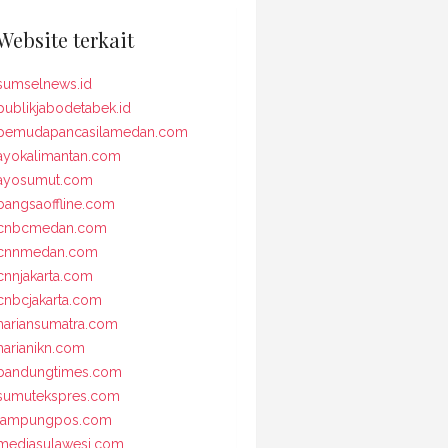
Website terkait
sumselnews.id
publikjabodetabek.id
pemudapancasilamedan.com
ayokalimantan.com
ayosumut.com
bangsaoffline.com
cnbcmedan.com
cnnmedan.com
cnnjakarta.com
cnbcjakarta.com
hariansumatra.com
harianikn.com
bandungtimes.com
sumutekspres.com
lampungpos.com
mediasulawesi.com