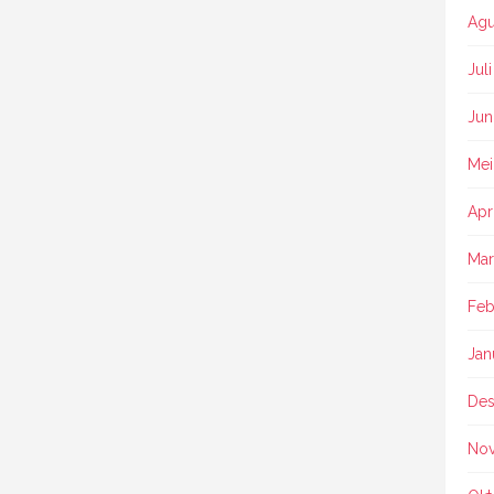
Agu
Jul
Jun
Mei
Apr
Mar
Feb
Jan
Des
No