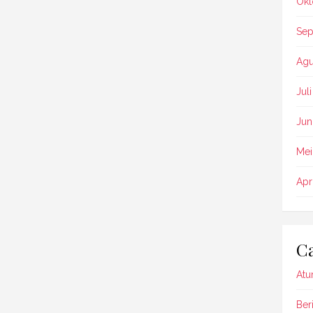
Okt
Sep
Agu
Jul
Jun
Mei
Apr
Ca
Atu
Beri