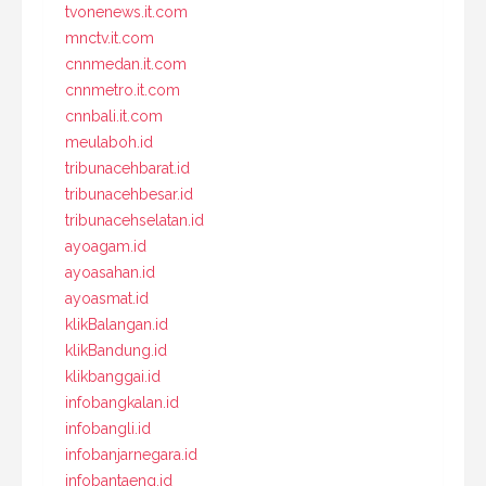
tvonenews.it.com
mnctv.it.com
cnnmedan.it.com
cnnmetro.it.com
cnnbali.it.com
meulaboh.id
tribunacehbarat.id
tribunacehbesar.id
tribunacehselatan.id
ayoagam.id
ayoasahan.id
ayoasmat.id
klikBalangan.id
klikBandung.id
klikbanggai.id
infobangkalan.id
infobangli.id
infobanjarnegara.id
infobantaeng.id