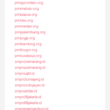
pmigorontalo.org
pmimaluku.org
pmipapua.org
pmiriau.org
pmimedan.org
pmipalembang.org
pmijogja.org
pmibandung.org
pmibogor.org
pmisurabaya.org
smpn2semarang.id
smpn4semarang.id
smpn14jkt.id
smpn2lumajang.id
smpn2sutojayan.id
smpn4blitar.id
smpn78jakarta.id
smpn88jakarta.id
smpnegeri1ambon.id