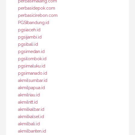
perbasimalang.com
perbasidepok.com
perbasicirebon.com
PGSIbandung.id
pgsiaceh.id
pgsijambi.id
pgsibali.id
pgsimedan.id
pgsilombok.id
pgsimaluku.id
pgsimanado.id
akmilsumbar.id
akmilpapua.id
akmilriau.id
akmilntt.id
akmilkalbar.id
akmilkalsel.id
akmilbali.id
akmilbanten.id