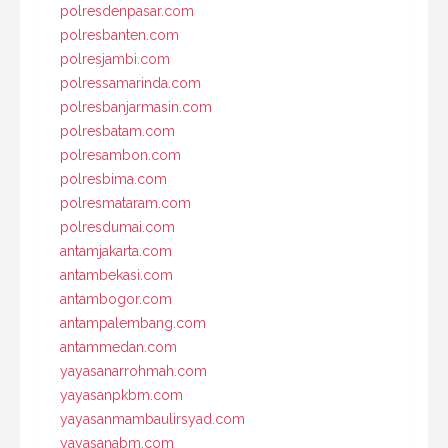
polresdenpasar.com
polresbanten.com
polresjambi.com
polressamarinda.com
polresbanjarmasin.com
polresbatam.com
polresambon.com
polresbima.com
polresmataram.com
polresdumai.com
antamjakarta.com
antambekasi.com
antambogor.com
antampalembang.com
antammedan.com
yayasanarrohmah.com
yayasanpkbm.com
yayasanmambaulirsyad.com
yayasanabm.com