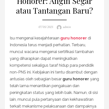
Honorer: Angin Segar
atau Tantangan Baru?
Posted
Author
07/05/2025
admin
on
Isu mengenai kesejahteraan
guru honorer
di
Indonesia terus menjadi perhatian. Terbaru,
muncul wacana mengenai sertifikasi tambahan
yang diharapkan dapat meningkatkan
kompetensi sekaligus taraf hidup para pendidik
non-PNS ini. Kebijakan ini tentu disambut dengan
antusias oleh sebagian besar
guru honorer
yang
telah lama menantikan pengakuan dan
peningkatan status yang lebih baik. Namun, di sisi
lain, muncul pula pertanyaan dan kekhawatiran
terkait mekanisme pelaksanaan dan dampaknya