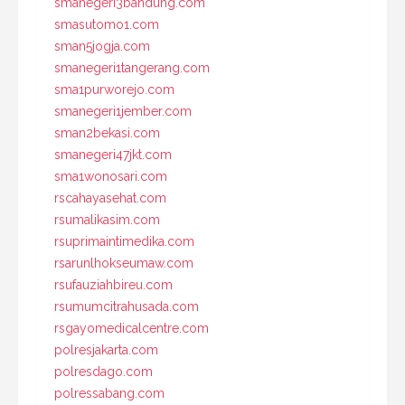
smanegeri3bandung.com
smasutomo1.com
sman5jogja.com
smanegeri1tangerang.com
sma1purworejo.com
smanegeri1jember.com
sman2bekasi.com
smanegeri47jkt.com
sma1wonosari.com
rscahayasehat.com
rsumalikasim.com
rsuprimaintimedika.com
rsarunlhokseumaw.com
rsufauziahbireu.com
rsumumcitrahusada.com
rsgayomedicalcentre.com
polresjakarta.com
polresdago.com
polressabang.com