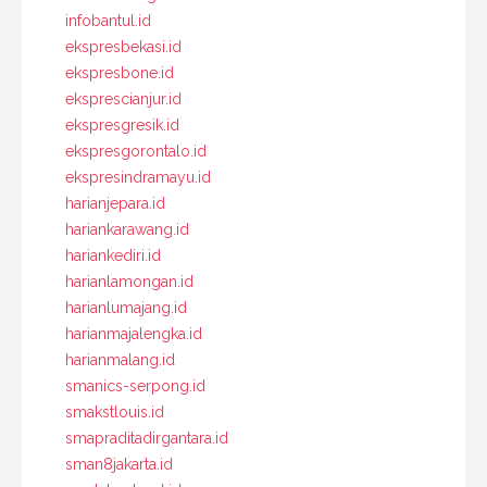
infobantul.id
ekspresbekasi.id
ekspresbone.id
eksprescianjur.id
ekspresgresik.id
ekspresgorontalo.id
ekspresindramayu.id
harianjepara.id
hariankarawang.id
hariankediri.id
harianlamongan.id
harianlumajang.id
harianmajalengka.id
harianmalang.id
smanics-serpong.id
smakstlouis.id
smapraditadirgantara.id
sman8jakarta.id