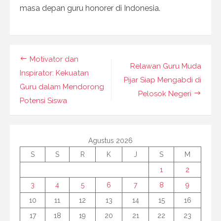
masa depan guru honorer di Indonesia.
Navigasi
Motivator dan
Relawan Guru Muda
pos
Inspirator: Kekuatan
Pijar Siap Mengabdi di
Guru dalam Mendorong
Pelosok Negeri
Potensi Siswa
Agustus 2026
S
S
R
K
J
S
M
1
2
3
4
5
6
7
8
9
10
11
12
13
14
15
16
17
18
19
20
21
22
23