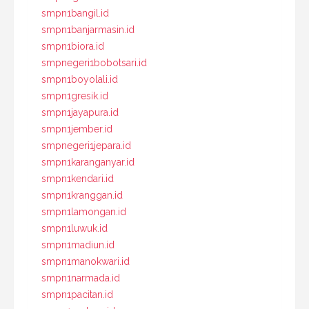
smpn1bangil.id
smpn1banjarmasin.id
smpn1biora.id
smpnegeri1bobotsari.id
smpn1boyolali.id
smpn1gresik.id
smpn1jayapura.id
smpn1jember.id
smpnegeri1jepara.id
smpn1karanganyar.id
smpn1kendari.id
smpn1kranggan.id
smpn1lamongan.id
smpn1luwuk.id
smpn1madiun.id
smpn1manokwari.id
smpn1narmada.id
smpn1pacitan.id