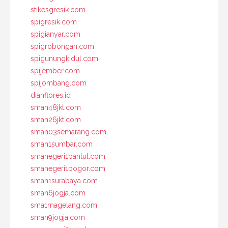
stikesgresik.com
spigresik.com
spigianyar.com
spigrobongan.com
spigunungkidul.com
spijember.com
spijombang.com
dianflores.id
sman48jkt.com
sman26jkt.com
sman03semarang.com
sman1sumbar.com
smanegeri1bantul.com
smanegeri1bogor.com
sman1surabaya.com
sman6jogja.com
sma1magelang.com
sman9jogja.com