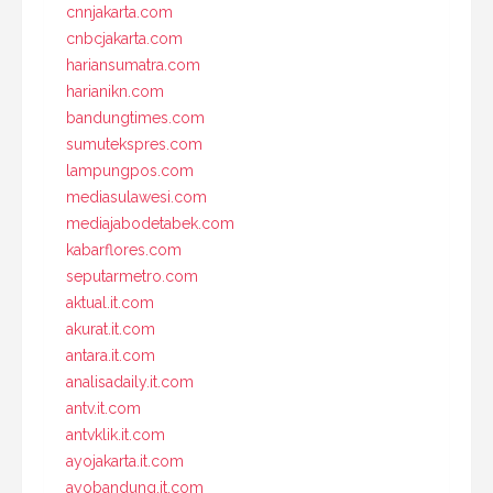
cnnjakarta.com
cnbcjakarta.com
hariansumatra.com
harianikn.com
bandungtimes.com
sumutekspres.com
lampungpos.com
mediasulawesi.com
mediajabodetabek.com
kabarflores.com
seputarmetro.com
aktual.it.com
akurat.it.com
antara.it.com
analisadaily.it.com
antv.it.com
antvklik.it.com
ayojakarta.it.com
ayobandung.it.com