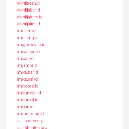
akmilaceh.id
akmiljabar.id
akmiljateng.id
akmiljatim.id
imijatim.id
imijateng.id
imigorontalo.id
imibanten.id
imibali.id
imijambi.id
imikalbar.id
imikalsel.id
imipapua.id
imisumbar.id
imisumut.id
imiriau.id
imilampung.id
suaraaceh.org
suarabanten.org