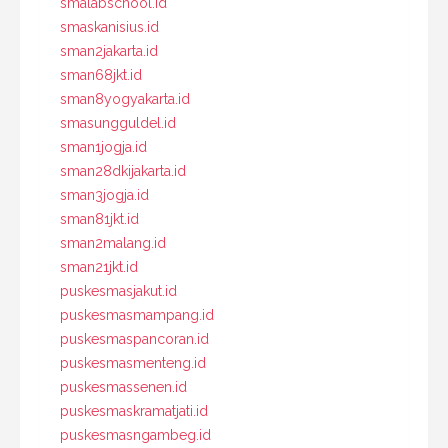
smalabschool.id
smaskanisius.id
sman2jakarta.id
sman68jkt.id
sman8yogyakarta.id
smasungguldel.id
sman1jogja.id
sman28dkijakarta.id
sman3jogja.id
sman81jkt.id
sman2malang.id
sman21jkt.id
puskesmasjakut.id
puskesmasmampang.id
puskesmaspancoran.id
puskesmasmenteng.id
puskesmassenen.id
puskesmaskramatjati.id
puskesmasngambeg.id