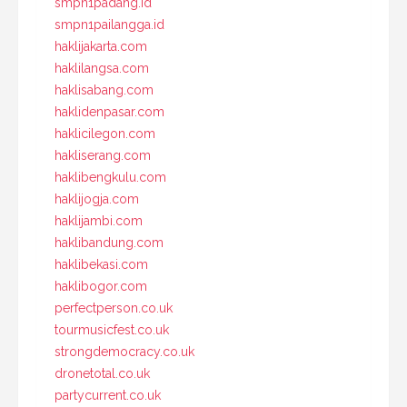
smpn1padang.id
smpn1pailangga.id
haklijakarta.com
haklilangsa.com
haklisabang.com
haklidenpasar.com
haklicilegon.com
hakliserang.com
haklibengkulu.com
haklijogja.com
haklijambi.com
haklibandung.com
haklibekasi.com
haklibogor.com
perfectperson.co.uk
tourmusicfest.co.uk
strongdemocracy.co.uk
dronetotal.co.uk
partycurrent.co.uk