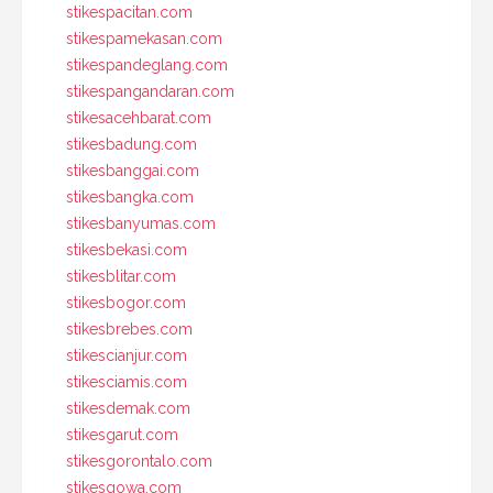
stikespacitan.com
stikespamekasan.com
stikespandeglang.com
stikespangandaran.com
stikesacehbarat.com
stikesbadung.com
stikesbanggai.com
stikesbangka.com
stikesbanyumas.com
stikesbekasi.com
stikesblitar.com
stikesbogor.com
stikesbrebes.com
stikescianjur.com
stikesciamis.com
stikesdemak.com
stikesgarut.com
stikesgorontalo.com
stikesgowa.com