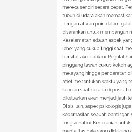
mereka sendiri secara cepat. P
tubuh di udara akan memastika
dengan aturan poin dalam gulat. 
disarankan untuk membangun me
Keselamatan adalah aspek yang 
leher yang cukup tinggi saat m
bersifat akrobatik ini. Pegula
pinggang lawan cukup kokoh aga
melayang hingga pendaratan di
atlet menentukan waktu yang 
kuncian saat berada di posisi te
dikeluarkan akan menjadi jauh l
Di sisi lain, aspek psikologis 
keberhasilan sebuah bantingan s
fungsional ini. Keberanian un
mentalitas baja yang didukung 