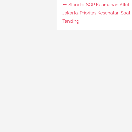
Navigasi
Standar SOP Keamanan Atlet 
pos
Jakarta: Prioritas Kesehatan Saat
Tanding