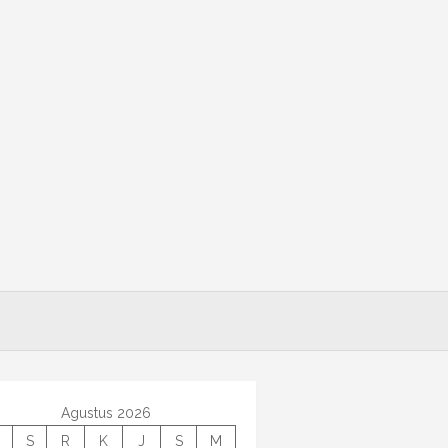
Agustus 2026
S
R
K
J
S
M