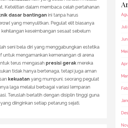
Ar
at. Ketelitian dalam membaca celah pertahanan
knik dasar bantingan
ini tanpa harus
Agu
prawl
yang menyulitkan. Pegulat elit biasanya
Jul
kehilangan keseimbangan sesaat sebelum
Jun
lah seni bela diri yang menggabungkan estetika
Mei
tif untuk mengamankan kemenangan di arena
t untuk terus mengasah
presisi gerak
mereka
Apr
kukan tidak hanya bertenaga, tetapi juga aman
Mar
asan
kekuatan
yang mumpuni, seorang pegulat
ya laga melalui berbagai variasi lemparan
Feb
asi. Teruslah berlatih dengan disiplin tinggi guna
Jan
ng diinginkan setiap petarung sejati.
Des
No