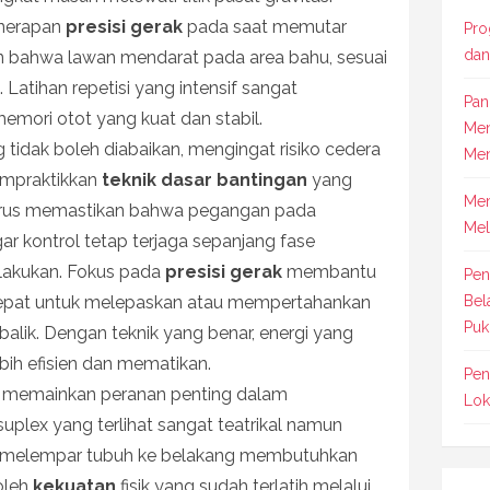
enerapan
presisi gerak
pada saat memutar
Pro
dan
n bahwa lawan mendarat pada area bahu, sesuai
Latihan repetisi yang intensif sangat
Pan
mori otot yang kuat dan stabil.
Men
tidak boleh diabaikan, mengingat risiko cedera
Men
empraktikkan
teknik dasar bantingan
yang
Mem
t harus memastikan bahwa pegangan pada
Mel
r kontrol tetap terjaga sepanjang fase
lakukan. Fokus pada
presisi gerak
membantu
Pen
tepat untuk melepaskan atau mempertahankan
Bel
Puk
rbalik. Dengan teknik yang benar, energi yang
ebih efisien dan mematikan.
Pen
juga memainkan peranan penting dalam
Lok
uplex yang terlihat sangat teatrikal namun
tuk melempar tubuh ke belakang membutuhkan
oleh
kekuatan
fisik yang sudah terlatih melalui