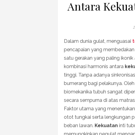
Antara Kekuat
P
2
o
Dalam dunia gulat, menguasai
t
pencapaian yang membedakan an
satu gerakan yang paling ikoni
kombinasi harmonis antara
kek
tinggi. Tanpa adanya sinkronisas
bumerang bagi pelakunya. Ole
biomekanika tubuh sangat diper
secara sempurna di atas matras
Faktor utama yang menentukan k
otot tungkai serta lengkungan 
beban lawan.
Kekuatan
inti tu
memungkinkan pegulat mengangk