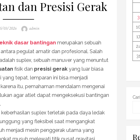
an dan Presisi Gerak
3
1
osted
Author
5/03/2026
admin
n
1
eknik dasar bantingan
merupakan sebuah
2
tara pegulat amatir dan profesional. Salah
3
k adalah suplex, sebuah manuver yang menuntut
uatan
fisik dan
presisi gerak
yang luar biasa
i yang tepat, lemparan ini bisa menjadi
h karena itu, pemahaman mendalam mengenai
lukan agar atlet dapat mengeksekusi bantingan
Car
.
eberhasilan suplex terletak pada daya ledak
punggung yang fleksibel saat mengangkat
buh menjadi mesin penggerak utama yang
Re
at musuh melewati titik pusat gravitasi