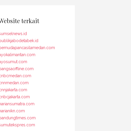
Website terkait
sumselnews.id
publikjabodetabek.id
pemudapancasilamedan.com
ayokalimantan.com
ayosumut.com
bangsaoffline.com
cnbcmedan.com
cnnmedan.com
cnnjakarta.com
cnbcjakarta.com
hariansumatra.com
harianikn.com
bandungtimes.com
sumutekspres.com