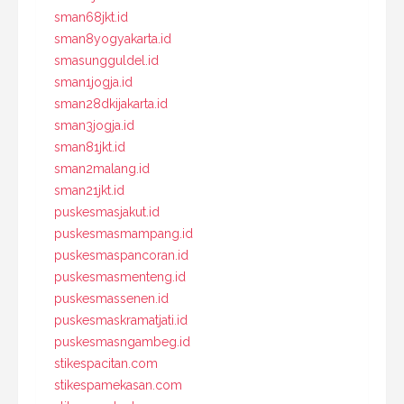
sman68jkt.id
sman8yogyakarta.id
smasungguldel.id
sman1jogja.id
sman28dkijakarta.id
sman3jogja.id
sman81jkt.id
sman2malang.id
sman21jkt.id
puskesmasjakut.id
puskesmasmampang.id
puskesmaspancoran.id
puskesmasmenteng.id
puskesmassenen.id
puskesmaskramatjati.id
puskesmasngambeg.id
stikespacitan.com
stikespamekasan.com