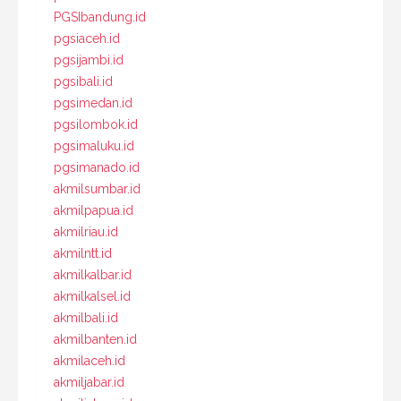
PGSIbandung.id
pgsiaceh.id
pgsijambi.id
pgsibali.id
pgsimedan.id
pgsilombok.id
pgsimaluku.id
pgsimanado.id
akmilsumbar.id
akmilpapua.id
akmilriau.id
akmilntt.id
akmilkalbar.id
akmilkalsel.id
akmilbali.id
akmilbanten.id
akmilaceh.id
akmiljabar.id