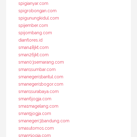
spigianyar.com
spigrobongan.com
spigunungkidul.com
spijember.com
spijombang.com
dianflores.id
sman48jkt.com
sman26jkt.com
sman03semarang.com
sman1sumbar.com
smanegeri1bantul.com
smanegeri1bogor.com
sman1surabaya.com
sman6jogja.com
sma1magelang.com
sman9jogja.com
smanegeri3bandung.com
smasutomo1.com
sman5jogja.com