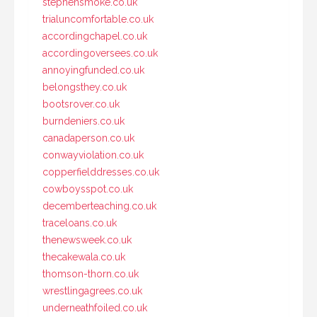
stephensmoke.co.uk
trialuncomfortable.co.uk
accordingchapel.co.uk
accordingoversees.co.uk
annoyingfunded.co.uk
belongsthey.co.uk
bootsrover.co.uk
burndeniers.co.uk
canadaperson.co.uk
conwayviolation.co.uk
copperfielddresses.co.uk
cowboysspot.co.uk
decemberteaching.co.uk
traceloans.co.uk
thenewsweek.co.uk
thecakewala.co.uk
thomson-thorn.co.uk
wrestlingagrees.co.uk
underneathfoiled.co.uk