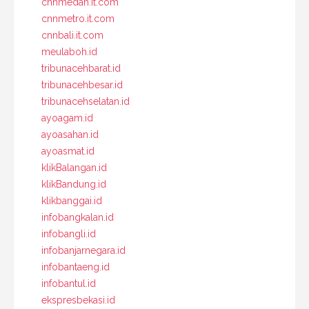
cnnmedan.it.com
cnnmetro.it.com
cnnbali.it.com
meulaboh.id
tribunacehbarat.id
tribunacehbesar.id
tribunacehselatan.id
ayoagam.id
ayoasahan.id
ayoasmat.id
klikBalangan.id
klikBandung.id
klikbanggai.id
infobangkalan.id
infobangli.id
infobanjarnegara.id
infobantaeng.id
infobantul.id
ekspresbekasi.id