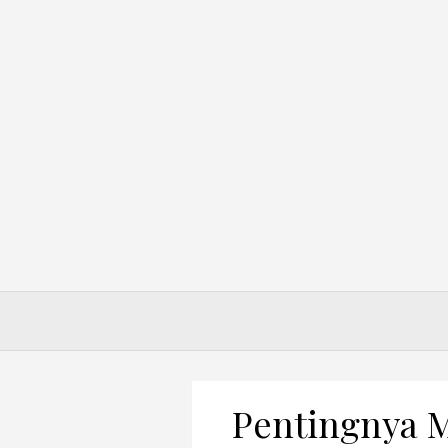
Skip
to
content
Pentingnya M