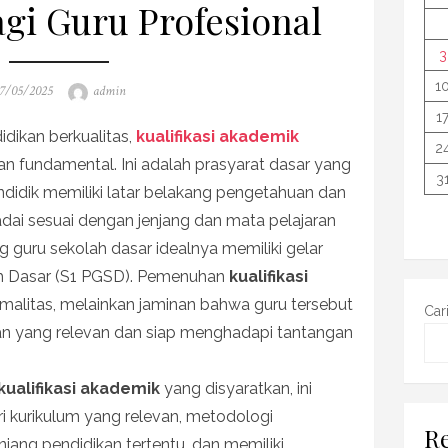
gi Guru Profesional
3
1
osted
Author
7/05/2025
admin
n
1
ikan berkualitas,
kualifikasi akademik
2
 fundamental. Ini adalah prasyarat dasar yang
3
idik memiliki latar belakang pengetahuan dan
i sesuai dengan jenjang dan mata pelajaran
g guru sekolah dasar idealnya memiliki gelar
ah Dasar (S1 PGSD). Pemenuhan
kualifikasi
rmalitas, melainkan jaminan bahwa guru tersebut
Car
an yang relevan dan siap menghadapi tantangan
kualifikasi akademik
yang disyaratkan, ini
i kurikulum yang relevan, metodologi
Re
njang pendidikan tertentu, dan memiliki