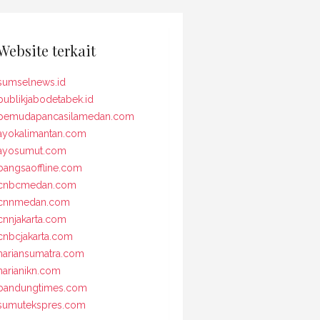
Website terkait
sumselnews.id
publikjabodetabek.id
pemudapancasilamedan.com
ayokalimantan.com
ayosumut.com
bangsaoffline.com
cnbcmedan.com
cnnmedan.com
cnnjakarta.com
cnbcjakarta.com
hariansumatra.com
harianikn.com
bandungtimes.com
sumutekspres.com