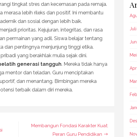
Ar
rangi tingkat stres dan kecemasan pada remaja.
a merasa lebih rileks dan positif. Ini membantu
Agu
demik dan sosial dengan lebih baik.
Jul
adi prioritas. Kejujuran, integritas, dan rasa
an permainan yang adil. Siswa belajar tentang
Jun
a dan pentingnya menjunjung tinggi etika.
ibadi yang berakhlak mulia sejak dini.
Mei
elatih generasi tangguh
. Mereka tidak hanya
Apr
pi juga mentor dan teladan. Guru menciptakan
suportif, dan menantang. Bimbingan mereka
Mar
nsi terbaik dalam diri mereka.
Feb
Jan
Des
Membangun Fondasi Karakter Kuat:
si
Peran Guru Pendidikan
No