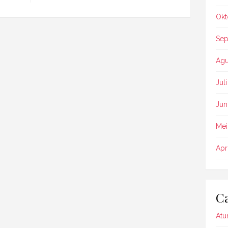
Okt
Sep
Agu
Jul
Jun
Mei
Apr
Ca
Atu