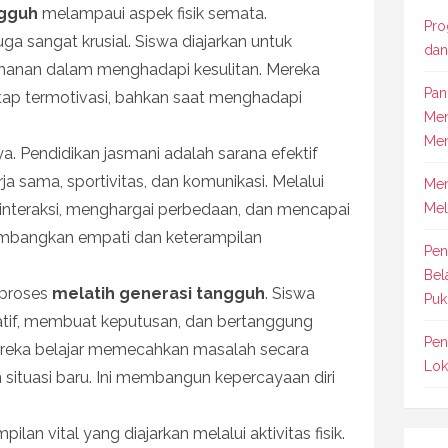
ngguh
melampaui aspek fisik semata.
Pro
ga sangat krusial. Siswa diajarkan untuk
dan
etahanan dalam menghadapi kesulitan. Mereka
Pan
tap termotivasi, bahkan saat menghadapi
Men
Men
ya. Pendidikan jasmani adalah sarana efektif
ja sama, sportivitas, dan komunikasi. Melalui
Mem
rinteraksi, menghargai perbedaan, dan mencapai
Mel
mbangkan empati dan keterampilan
Pen
Bel
 proses
melatih generasi tangguh
. Siswa
Puk
atif, membuat keputusan, dan bertanggung
Pen
ereka belajar memecahkan masalah secara
Lok
 situasi baru. Ini membangun kepercayaan diri
lan vital yang diajarkan melalui aktivitas fisik.