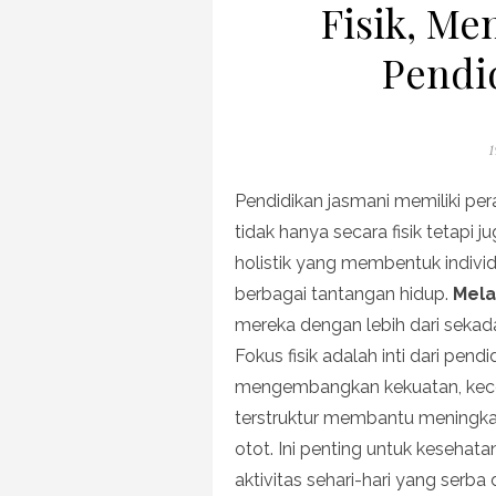
Fisik, Men
Pendi
P
1
o
Pendidikan jasmani memiliki per
tidak hanya secara fisik tetapi 
holistik yang membentuk indivi
berbagai tantangan hidup.
Mela
mereka dengan lebih dari sekada
Fokus fisik adalah inti dari pend
mengembangkan kekuatan, kecep
terstruktur membantu meningk
otot. Ini penting untuk keseha
aktivitas sehari-hari yang serba 