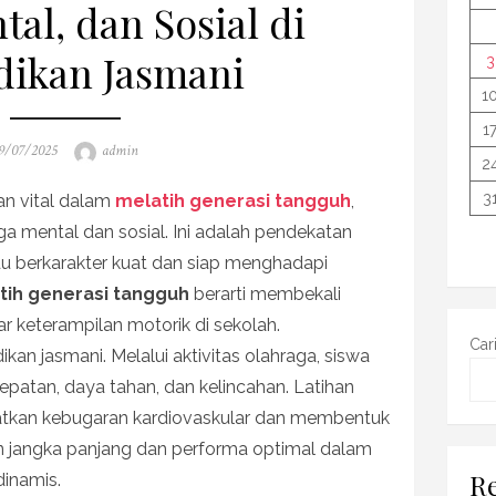
tal, dan Sosial di
dikan Jasmani
3
1
1
osted
Author
9/07/2025
admin
2
n
3
an vital dalam
melatih generasi tangguh
,
juga mental dan sosial. Ini adalah pendekatan
du berkarakter kuat dan siap menghadapi
tih generasi tangguh
berarti membekali
r keterampilan motorik di sekolah.
Car
idikan jasmani. Melalui aktivitas olahraga, siswa
atan, daya tahan, dan kelincahan. Latihan
atkan kebugaran kardiovaskular dan membentuk
tan jangka panjang dan performa optimal dalam
Re
dinamis.