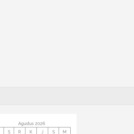
Agustus 2026
S
R
K
J
S
M