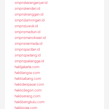
smpn1karanganyar.id
smpn1kendari.id
smpn1kranggan.id
smpn1lamongan.id
smpn1luwuk.id
smpn1madiun.id
smpn1manokwari.id
smpn1narmada.id
smpn1pacitan.id
smpn1padang.id
smpn1pailangga.id
haklijakarta.com
haklilangsa.com
haklisabang.com
haklidenpasar.com
haklicilegon.com
hakliserang.com
haklibengkulu.com
haklijogja.com