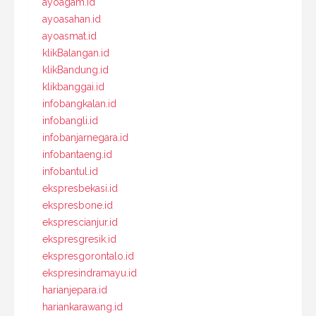
ayoagam.id
ayoasahan.id
ayoasmat.id
klikBalangan.id
klikBandung.id
klikbanggai.id
infobangkalan.id
infobangli.id
infobanjarnegara.id
infobantaeng.id
infobantul.id
ekspresbekasi.id
ekspresbone.id
eksprescianjur.id
ekspresgresik.id
ekspresgorontalo.id
ekspresindramayu.id
harianjepara.id
hariankarawang.id