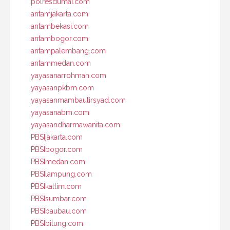
polresdumai.com
antamjakarta.com
antambekasi.com
antambogor.com
antampalembang.com
antammedan.com
yayasanarrohmah.com
yayasanpkbm.com
yayasanmambaulirsyad.com
yayasanabm.com
yayasandharmawanita.com
PBSIjakarta.com
PBSIbogor.com
PBSImedan.com
PBSIlampung.com
PBSIkaltim.com
PBSIsumbar.com
PBSIbaubau.com
PBSIbitung.com