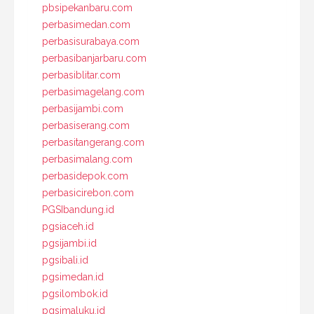
pbsipekanbaru.com
perbasimedan.com
perbasisurabaya.com
perbasibanjarbaru.com
perbasiblitar.com
perbasimagelang.com
perbasijambi.com
perbasiserang.com
perbasitangerang.com
perbasimalang.com
perbasidepok.com
perbasicirebon.com
PGSIbandung.id
pgsiaceh.id
pgsijambi.id
pgsibali.id
pgsimedan.id
pgsilombok.id
pgsimaluku.id