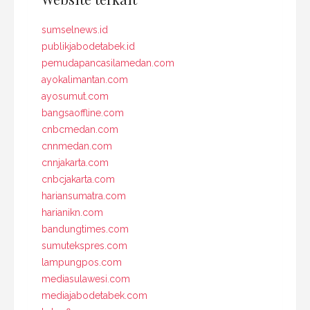
sumselnews.id
publikjabodetabek.id
pemudapancasilamedan.com
ayokalimantan.com
ayosumut.com
bangsaoffline.com
cnbcmedan.com
cnnmedan.com
cnnjakarta.com
cnbcjakarta.com
hariansumatra.com
harianikn.com
bandungtimes.com
sumutekspres.com
lampungpos.com
mediasulawesi.com
mediajabodetabek.com