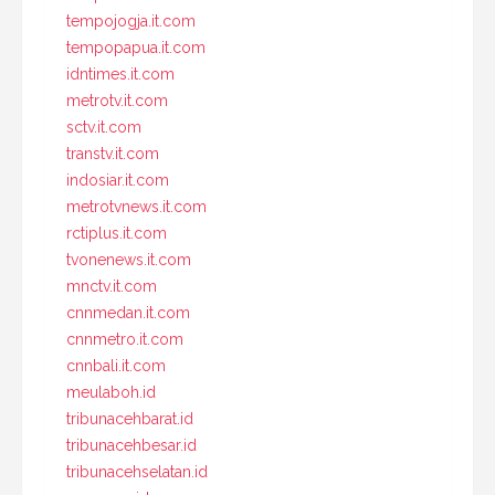
tempojogja.it.com
tempopapua.it.com
idntimes.it.com
metrotv.it.com
sctv.it.com
transtv.it.com
indosiar.it.com
metrotvnews.it.com
rctiplus.it.com
tvonenews.it.com
mnctv.it.com
cnnmedan.it.com
cnnmetro.it.com
cnnbali.it.com
meulaboh.id
tribunacehbarat.id
tribunacehbesar.id
tribunacehselatan.id