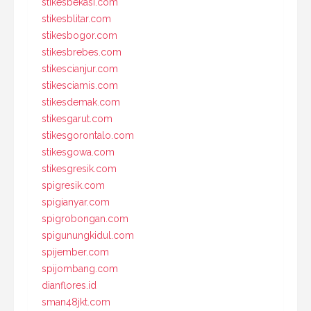
stikesbekasi.com
stikesblitar.com
stikesbogor.com
stikesbrebes.com
stikescianjur.com
stikesciamis.com
stikesdemak.com
stikesgarut.com
stikesgorontalo.com
stikesgowa.com
stikesgresik.com
spigresik.com
spigianyar.com
spigrobongan.com
spigunungkidul.com
spijember.com
spijombang.com
dianflores.id
sman48jkt.com