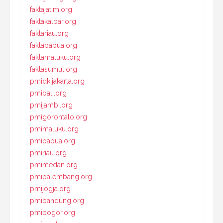
faktajatim.org
faktakalbar.org
faktariau.org
faktapapua.org
faktamaluku.org
faktasumut.org
pmidkijakarta.org
pmibali.org
pmijambi.org
pmigorontalo.org
pmimaluku.org
pmipapua.org
pmiriau.org
pmimedan.org
pmipalembang.org
pmijogja.org
pmibandung.org
pmibogor.org