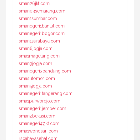
sman26jkt.com
sman03semarang.com
sman1sumbar.com
smanegeri1bantul.com
smanegeri1bogor.com
sman1surabaya.com
sman6jogja.com
sma1magelang.com
sman9jogja.com
smanegeri3bandung.com
smasutomo1.com
sman5jogja.com
smanegeri1tangerang.com
sma1purworejo.com
smanegeri1jember.com
sman2bekasi.com
smanegeri47jkt.com
sma1wonosari.com
rscahayasehat.com