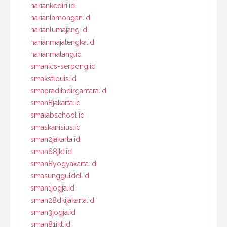
hariankediri.id
harianlamongan.id
harianlumajang.id
harianmajalengka.id
harianmalang.id
smanics-serpong.id
smakstlouis.id
smapraditadirgantara.id
sman8jakarta.id
smalabschool.id
smaskanisius.id
sman2jakarta.id
sman68jkt.id
sman8yogyakarta.id
smasungguldel.id
sman1jogja.id
sman28dkijakarta.id
sman3jogja.id
sman81jkt.id