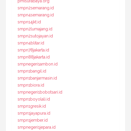
pmisurabaya.org
smpn2semarang.id
smpn4semarang.id
smpn14jkt.id
smpn2lumajang.id
smpn2sutojayan.id
smpn4blitar.id
smpn78jakarta.id
smpn88jakarta.id
smpnegeri1ambon.id
smpn1bangil.id
smpn1banjarmasin.id
smpn1biora.id
smpnegeri1bobotsari.id
smpn1boyolali.id
smpn1gresik.id
smpn1jayapura.id
smpn1jember.id
smpnegeri1jepara.id