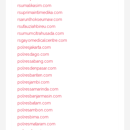
rsumalikasim.com
rsuprimaintimedika.com
rsarunlhokseumaw.com
rsufauziahbireu.com
rsumumcitrahusada.com
rsgayomedicalcentre.com
polresjakarta.com
polresdago.com
polressabang.com
polresdenpasar.com
polresbanten.com
polresjambi.com
polressamarinda.com
polresbanjarmasin.com
polresbatam.com
polresambon.com
polresbima.com
polresmataram.com