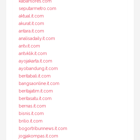
kabarflores.com
seputarmetro.com
aktual.it.com
akurat.it.com
antara.it.com
analisadaily.it.com
antv.it.com
antvklik.it.com
ayojakarta.it.com
ayobandung.it.com
beritabali.it.com
bangsaonline.it.com
beritajatim.it.com
beritasatu.it.com
bernas.it.com
bisnis.it.com
brilio.it.com
bogortribunnews.it.com
jogjakompas.it.com