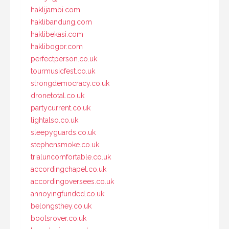
haklijambi.com
haklibandung.com
haklibekasi.com
haklibogor.com
perfectperson.co.uk
tourmusicfest.co.uk
strongdemocracy.co.uk
dronetotal.co.uk
partycurrent.co.uk
lightalso.co.uk
sleepyguards.co.uk
stephensmoke.co.uk
trialuncomfortable.co.uk
accordingchapel.co.uk
accordingoversees.co.uk
annoyingfunded.co.uk
belongsthey.co.uk
bootsrover.co.uk