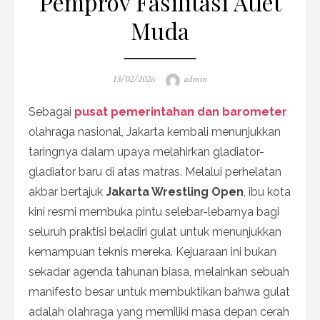
Pemprov Fasilitasi Atlet
Muda
Posted
Author
13/02/2026
admin
on
Sebagai
pusat pemerintahan dan barometer
olahraga nasional, Jakarta kembali menunjukkan
taringnya dalam upaya melahirkan gladiator-
gladiator baru di atas matras. Melalui perhelatan
akbar bertajuk
Jakarta Wrestling Open
, ibu kota
kini resmi membuka pintu selebar-lebarnya bagi
seluruh praktisi beladiri gulat untuk menunjukkan
kemampuan teknis mereka. Kejuaraan ini bukan
sekadar agenda tahunan biasa, melainkan sebuah
manifesto besar untuk membuktikan bahwa gulat
adalah olahraga yang memiliki masa depan cerah