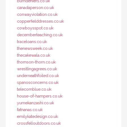
burndeniers.co.uk
canadaperson.co.uk
conwayviolation.co.uk
copperfielddresses.co.uk
cowboysspot.co.uk
decemberteaching.co.uk
traceloans.co.uk
thenewsweek.co.uk
thecakewala.co.uk
thomson-thorn.co.uk
wrestlingagrees.co.uk
underneathfoiled.co.uk
spanosconcerns.co.uk
telecomblue.co.uk
house-of-hampers.co.uk
yumekanzashi.co.uk
fatnanas.co.uk
emilykatedesign.co.uk
crossfelloutdoors.co.uk