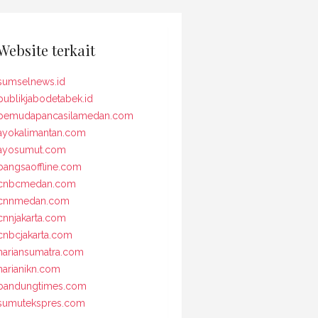
Website terkait
sumselnews.id
publikjabodetabek.id
pemudapancasilamedan.com
ayokalimantan.com
ayosumut.com
bangsaoffline.com
cnbcmedan.com
cnnmedan.com
cnnjakarta.com
cnbcjakarta.com
hariansumatra.com
harianikn.com
bandungtimes.com
sumutekspres.com