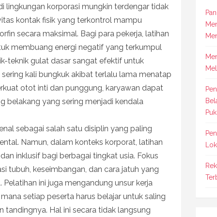
di lingkungan korporasi mungkin terdengar tidak
Pan
vitas kontak fisik yang terkontrol mampu
Men
in secara maksimal. Bagi para pekerja, latihan
Men
untuk membuang energi negatif yang terkumpul
Mem
nik-teknik gulat dasar sangat efektif untuk
Mel
sering kali bungkuk akibat terlalu lama menatap
kuat otot inti dan punggung, karyawan dapat
Pen
lang belakang yang sering menjadi kendala
Bel
Puk
kenal sebagai salah satu disiplin yang paling
Pen
ental. Namun, dalam konteks korporat, latihan
Lok
dan inklusif bagi berbagai tingkat usia. Fokus
Rek
i tubuh, keseimbangan, dan cara jatuh yang
Ter
 Pelatihan ini juga mengandung unsur kerja
 mana setiap peserta harus belajar untuk saling
tandingnya. Hal ini secara tidak langsung