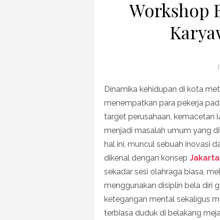
Workshop B
Karya
P
1
o
Dinamika kehidupan di kota metro
menempatkan para pekerja pada 
target perusahaan, kemacetan lal
menjadi masalah umum yang dih
hal ini, muncul sebuah inovasi
dikenal dengan konsep
Jakart
sekadar sesi olahraga biasa, me
menggunakan disiplin bela diri
ketegangan mental sekaligus me
terbiasa duduk di belakang meja