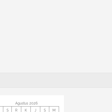
Agustus 2026
S
R
K
J
S
M