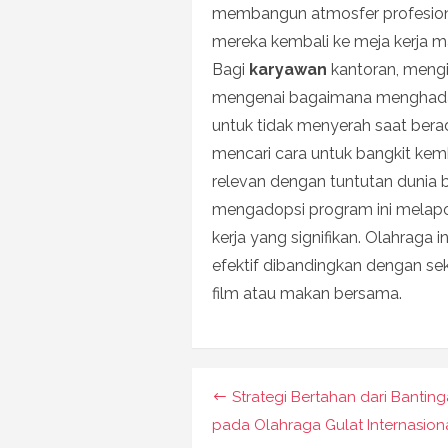
membangun atmosfer profesion
mereka kembali ke meja kerja m
Bagi
karyawan
kantoran, mengi
mengenai bagaimana menghadapi
untuk tidak menyerah saat berad
mencari cara untuk bangkit kemb
relevan dengan tuntutan dunia b
mengadopsi program ini melap
kerja yang signifikan. Olahraga i
efektif dibandingkan dengan sek
film atau makan bersama.
Navigasi
Strategi Bertahan dari Bantin
pos
pada Olahraga Gulat Internasion