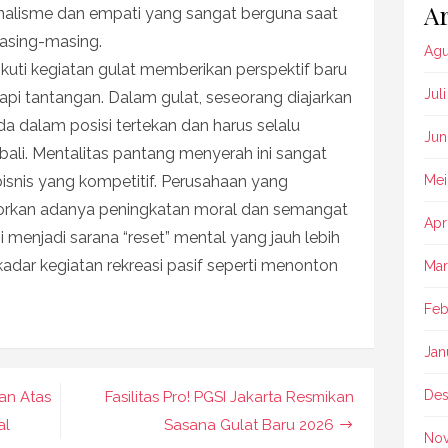
Ar
alisme dan empati yang sangat berguna saat
asing-masing.
Agu
kuti kegiatan gulat memberikan perspektif baru
Jul
 tantangan. Dalam gulat, seseorang diajarkan
a dalam posisi tertekan dan harus selalu
Jun
ali. Mentalitas pantang menyerah ini sangat
isnis yang kompetitif. Perusahaan yang
Mei
orkan adanya peningkatan moral dan semangat
Apr
ni menjadi sarana “reset” mental yang jauh lebih
adar kegiatan rekreasi pasif seperti menonton
Mar
Feb
Jan
Des
gan Atas
Fasilitas Pro! PGSI Jakarta Resmikan
al
Sasana Gulat Baru 2026
No