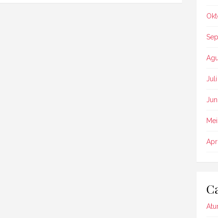
Okt
Sep
Agu
Jul
Jun
Mei
Apr
Ca
Atu