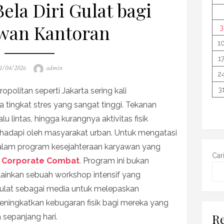
ela Diri Gulat bagi
wan Kantoran
3
1
1
osted
Author
1/04/2026
admin
2
n
3
politan seperti Jakarta sering kali
tingkat stres yang sangat tinggi. Tekanan
u lintas, hingga kurangnya aktivitas fisik
adapi oleh masyarakat urban. Untuk mengatasi
 dalam program kesejahteraan karyawan yang
Car
a Corporate Combat
. Program ini bukan
lainkan sebuah workshop intensif yang
 gulat sebagai media untuk melepaskan
ningkatkan kebugaran fisik bagi mereka yang
Re
 sepanjang hari.