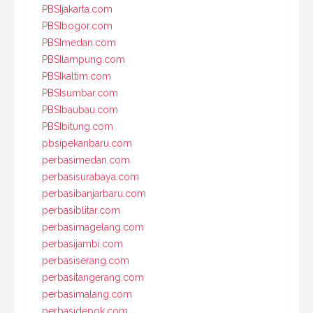
PBSIjakarta.com
PBSIbogor.com
PBSImedan.com
PBSIlampung.com
PBSIkaltim.com
PBSIsumbar.com
PBSIbaubau.com
PBSIbitung.com
pbsipekanbaru.com
perbasimedan.com
perbasisurabaya.com
perbasibanjarbaru.com
perbasiblitar.com
perbasimagelang.com
perbasijambi.com
perbasiserang.com
perbasitangerang.com
perbasimalang.com
perbasidepok.com