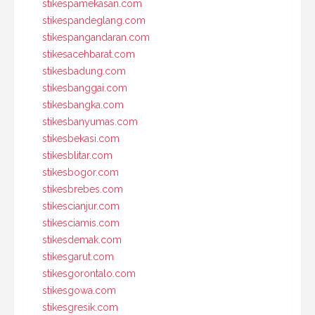
stikespamekasan.com
stikespandeglang.com
stikespangandaran.com
stikesacehbarat.com
stikesbadung.com
stikesbanggai.com
stikesbangka.com
stikesbanyumas.com
stikesbekasi.com
stikesblitar.com
stikesbogor.com
stikesbrebes.com
stikescianjur.com
stikesciamis.com
stikesdemak.com
stikesgarut.com
stikesgorontalo.com
stikesgowa.com
stikesgresik.com