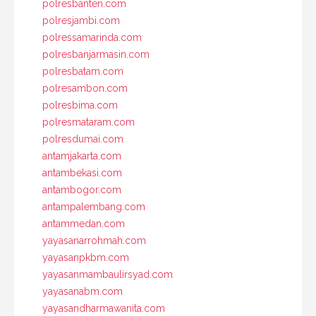
polresbanten.com
polresjambi.com
polressamarinda.com
polresbanjarmasin.com
polresbatam.com
polresambon.com
polresbima.com
polresmataram.com
polresdumai.com
antamjakarta.com
antambekasi.com
antambogor.com
antampalembang.com
antammedan.com
yayasanarrohmah.com
yayasanpkbm.com
yayasanmambaulirsyad.com
yayasanabm.com
yayasandharmawanita.com