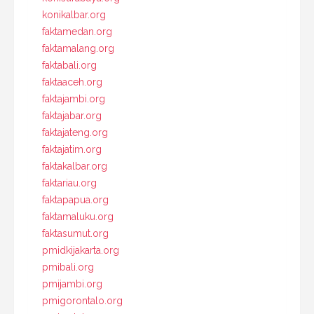
konikalbar.org
faktamedan.org
faktamalang.org
faktabali.org
faktaaceh.org
faktajambi.org
faktajabar.org
faktajateng.org
faktajatim.org
faktakalbar.org
faktariau.org
faktapapua.org
faktamaluku.org
faktasumut.org
pmidkijakarta.org
pmibali.org
pmijambi.org
pmigorontalo.org