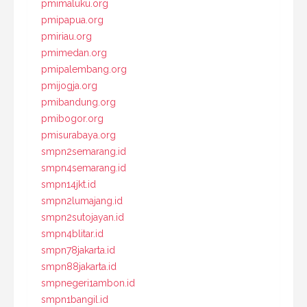
pmimaluku.org
pmipapua.org
pmiriau.org
pmimedan.org
pmipalembang.org
pmijogja.org
pmibandung.org
pmibogor.org
pmisurabaya.org
smpn2semarang.id
smpn4semarang.id
smpn14jkt.id
smpn2lumajang.id
smpn2sutojayan.id
smpn4blitar.id
smpn78jakarta.id
smpn88jakarta.id
smpnegeri1ambon.id
smpn1bangil.id