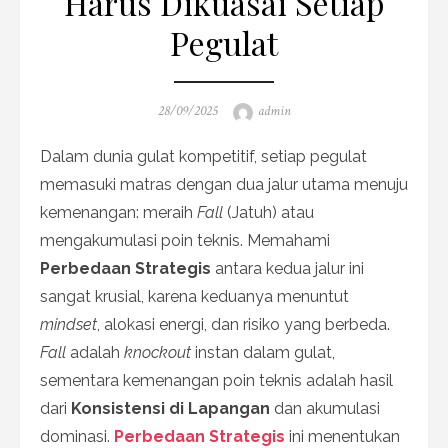
Harus Dikuasai Setiap
Pegulat
Posted
Author
28/09/2025
admin
on
Dalam dunia gulat kompetitif, setiap pegulat
memasuki matras dengan dua jalur utama menuju
kemenangan: meraih
Fall
(Jatuh) atau
mengakumulasi poin teknis. Memahami
Perbedaan Strategis
antara kedua jalur ini
sangat krusial, karena keduanya menuntut
mindset
, alokasi energi, dan risiko yang berbeda.
Fall
adalah
knockout
instan dalam gulat,
sementara kemenangan poin teknis adalah hasil
dari
Konsistensi di Lapangan
dan akumulasi
dominasi.
Perbedaan Strategis
ini menentukan