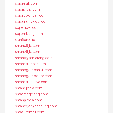
spigresik.com
spigianyar.com
spigrobongan.com
spigunungkidul.com
spijember.com
spijombang.com
dianflores.id
sman48jkt.com
sman26jkt.com
sman03semarang.com
sman1sumbar.com
smanegeri1bantul.com
smanegeri1bogor.com
sman1surabaya.com
sman6jogja.com
sma1magelang.com
sman9jogja.com
smanegeri3bandung.com
smasutomo1.com