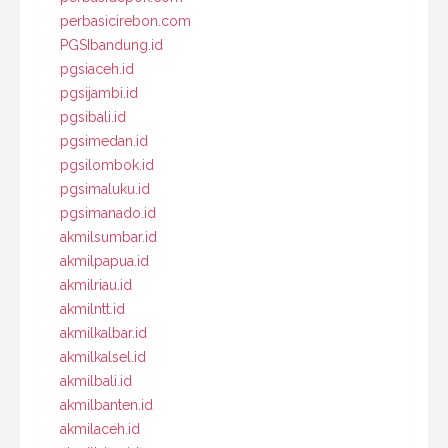
perbasicirebon.com
PGSIbandung.id
pgsiaceh.id
pgsijambi.id
pgsibali.id
pgsimedan.id
pgsilombok.id
pgsimaluku.id
pgsimanado.id
akmilsumbar.id
akmilpapua.id
akmilriau.id
akmilntt.id
akmilkalbar.id
akmilkalsel.id
akmilbali.id
akmilbanten.id
akmilaceh.id