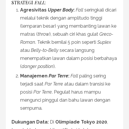
STRATEGI
FALL
:
Agresivitas
Upper Body
:
Fall
seringkali dicari
melalui teknik dengan amplitudo tinggi
(lemparan besar) yang membanting lawan ke
matras (
throw
), sebuah ciri khas gulat
Greco-
Roman
. Teknik bernilai 5 poin seperti
Suplex
atau
Belly-to-Belly
secara langsung
menempatkan lawan dalam posisi berbahaya
(
danger position
).
Manajemen
Par Terre
:
Fall
paling sering
terjadi saat
Par Terre
atau dalam transisi ke
posisi
Par Terre
. Pegulat harus mampu
mengunci pinggul dan bahu lawan dengan
sempurna.
Dukungan Data:
Di
Olimpiade Tokyo 2020
,