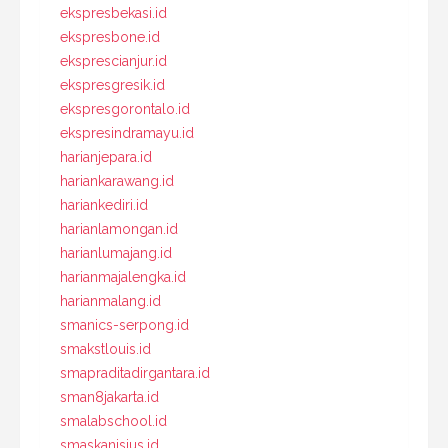
ekspresbekasi.id
ekspresbone.id
eksprescianjur.id
ekspresgresik.id
ekspresgorontalo.id
ekspresindramayu.id
harianjepara.id
hariankarawang.id
hariankediri.id
harianlamongan.id
harianlumajang.id
harianmajalengka.id
harianmalang.id
smanics-serpong.id
smakstlouis.id
smapraditadirgantara.id
sman8jakarta.id
smalabschool.id
smaskanisius.id