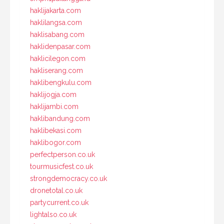
haklijakarta.com
haklilangsa.com
haklisabang.com
haklidenpasar.com
haklicilegon.com
hakliserang.com
haklibengkulu.com
haklijogja.com
haklijambi.com
haklibandung.com
haklibekasi.com
haklibogor.com
perfectperson.co.uk
tourmusicfest.co.uk
strongdemocracy.co.uk
dronetotal.co.uk
partycurrent.co.uk
lightalso.co.uk