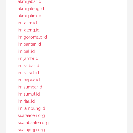
akmiljabar.id
akmiljateng.id
akmiljatim.id
imijatim.id
imijateng.id
imigorontalo.id
imibanten.id
imibali.id
imijambi.id
imikalbar.id
imikalsel.id
imipapua.id
imisumbar.id
imisumut.id
imiriau.id
imilampung.id
suaraaceh.org
suarabanten.org
suarajogja.org