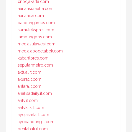
cnbcjakarta.com
hariansumatra.com
harianikn.com
bandungtimes.com
sumutekspres.com
lampungpos.com
mediasulawesi.com
mediajabodetabek.com
kabarflores.com
seputarmetro.com
aktual.it.com
akurat.it.com
antara.it.com
analisadaily.it.com
antv.it.com
antvklik.it.com
ayojakarta.it.com
ayobandung.it.com
beritabali.it.com