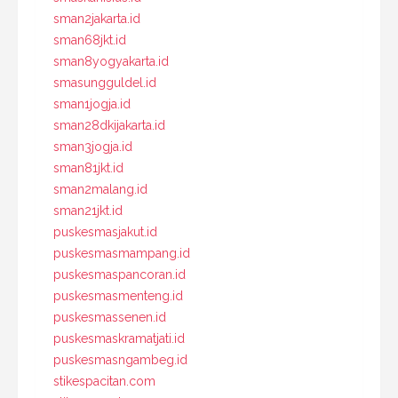
sman2jakarta.id
sman68jkt.id
sman8yogyakarta.id
smasungguldel.id
sman1jogja.id
sman28dkijakarta.id
sman3jogja.id
sman81jkt.id
sman2malang.id
sman21jkt.id
puskesmasjakut.id
puskesmasmampang.id
puskesmaspancoran.id
puskesmasmenteng.id
puskesmassenen.id
puskesmaskramatjati.id
puskesmasngambeg.id
stikespacitan.com