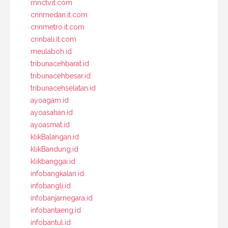
mnctv.it.com
cnnmedan.it.com
cnnmetro.it.com
cnnbali.it.com
meulaboh.id
tribunacehbarat.id
tribunacehbesar.id
tribunacehselatan.id
ayoagam.id
ayoasahan.id
ayoasmat.id
klikBalangan.id
klikBandung.id
klikbanggai.id
infobangkalan.id
infobangli.id
infobanjarnegara.id
infobantaeng.id
infobantul.id