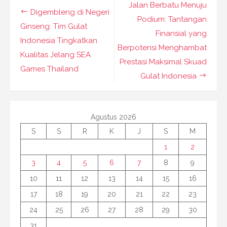
Navigasi
Jalan Berbatu Menuju
Digembleng di Negeri
pos
Podium: Tantangan
Ginseng: Tim Gulat
Finansial yang
Indonesia Tingkatkan
Berpotensi Menghambat
Kualitas Jelang SEA
Prestasi Maksimal Skuad
Games Thailand
Gulat Indonesia
Agustus 2026
S
S
R
K
J
S
M
1
2
3
4
5
6
7
8
9
10
11
12
13
14
15
16
17
18
19
20
21
22
23
24
25
26
27
28
29
30
31