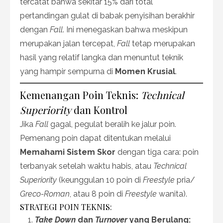
tercatat bahwa sekitar 15% dari total
pertandingan gulat di babak penyisihan berakhir
dengan
Fall
. Ini menegaskan bahwa meskipun
merupakan jalan tercepat,
Fall
tetap merupakan
hasil yang relatif langka dan menuntut teknik
yang hampir sempurna di
Momen Krusial
.
Kemenangan Poin Teknis:
Technical
Superiority
dan Kontrol
Jika
Fall
gagal, pegulat beralih ke jalur poin.
Pemenang poin dapat ditentukan melalui
Memahami Sistem Skor
dengan tiga cara: poin
terbanyak setelah waktu habis, atau
Technical
Superiority
(keunggulan 10 poin di
Freestyle
pria/
Greco-Roman
, atau 8 poin di
Freestyle
wanita).
STRATEGI POIN TEKNIS:
Take Down
dan
Turnover
yang Berulang: