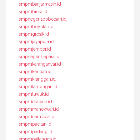
smpn1banjarmasin.id
smpn1biora.id
smpnegeri1bobotsari.id
smpn1boyolali.id
smpn1gresik.id
smpn1jayapura.id
smpn1jember.id
smpnegeri1jepara.id
smpn1karanganyar.id
smpn1kendari.id
smpn1kranggan.id
smpn1lamongan.id
smpn1luwuk.id
smpn1madiun.id
smpn1manokwari.id
smpn1narmada.id
smpn1pacitan.id
smpn1padang.id
smpn1pailangga.id