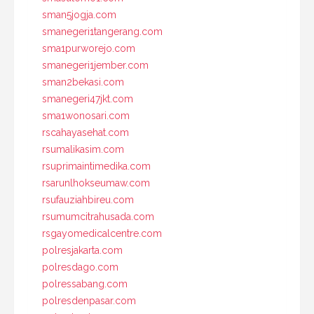
sman5jogja.com
smanegeri1tangerang.com
sma1purworejo.com
smanegeri1jember.com
sman2bekasi.com
smanegeri47jkt.com
sma1wonosari.com
rscahayasehat.com
rsumalikasim.com
rsuprimaintimedika.com
rsarunlhokseumaw.com
rsufauziahbireu.com
rsumumcitrahusada.com
rsgayomedicalcentre.com
polresjakarta.com
polresdago.com
polressabang.com
polresdenpasar.com