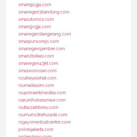
sman9jogja.com
smanegeri3bandung.com
smasutomo1.com
sman5jogja.com
smanegeri1tangerang.com
sma1purworejo.com
smanegeri1jember.com
sman2bekasi.com
smanegeri47jkt.com
sma1wonosari.com
rscahayasehat.com
rsumalikasim.com
rsuprimaintimedika.com
rsarunlhokseumaw.com
rsufauziahbireu.com
rsumumcitrahusada.com
rsgayomedicalcentre.com
polresjakarta.com
polresdago.com