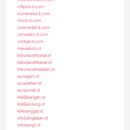
rctiplus.it.com
tvonenews.it.com
mnctv.it.com
cnnmedan.it.com
cnnmetro.it.com
cnnbali.it.com
meulaboh.id
tribunacehbarat.id
tribunacehbesar.id
tribunacehselatan.id
ayoagam.id
ayoasahan.id
ayoasmat.id
klikBalangan.id
klikBandung.id
klikbanggai.id
infobangkalan.id
infobangli.id