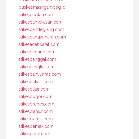
puskesmasngambeg.id
stikespacitan.com
stikespamekasan.com
stikespandeglang.com
stikespangandaran.com
stikesacehbarat.com
stikesbadung.com
stikesbanggai.com
stikesbangka.com
stikesbanyumas.com
stikesbekasi.com
stikesblitar.com
stikesbogor.com
stikesbrebes.com
stikescianjur.com
stikesciamis.com
stikesdemak.com
stikesgarut.com