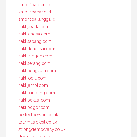
smpn1pacitan.id
smpn1padang.id
smpn1pailangga.id
haklijakarta.com
haklilangsa.com
haklisabang.com
haklidenpasar.com
haklicilegon.com
hakliserang.com
haklibengkulu.com
haklijogja.com
haklijambi.com
haklibandung.com
haklibekasi.com
haklibogor.com
perfectperson.co.uk
tourmusicfest.co.uk
strongdemocracy.co.uk
dronetotal.co.uk