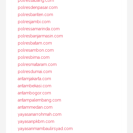
polressabang.com
polresdenpasar.com
polresbanten.com
polresjambi.com
polressamarinda.com
polresbanjarmasin.com
polresbatam.com
polresambon.com
polresbima.com
polresmataram.com
polresdumai.com
antamjakarta.com
antambekasi.com
antambogor.com
antampalembang.com
antammedan.com
yayasanarrohmah.com
yayasanpkbm.com
yayasanmambaulirsyad.com