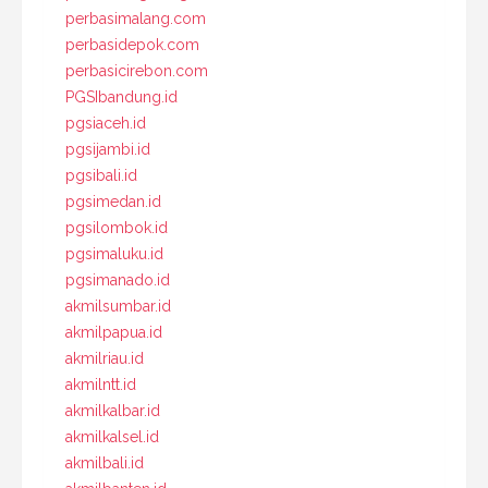
perbasimalang.com
perbasidepok.com
perbasicirebon.com
PGSIbandung.id
pgsiaceh.id
pgsijambi.id
pgsibali.id
pgsimedan.id
pgsilombok.id
pgsimaluku.id
pgsimanado.id
akmilsumbar.id
akmilpapua.id
akmilriau.id
akmilntt.id
akmilkalbar.id
akmilkalsel.id
akmilbali.id