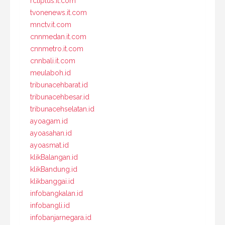
rctiplus.it.com
tvonenews.it.com
mnctv.it.com
cnnmedan.it.com
cnnmetro.it.com
cnnbali.it.com
meulaboh.id
tribunacehbarat.id
tribunacehbesar.id
tribunacehselatan.id
ayoagam.id
ayoasahan.id
ayoasmat.id
klikBalangan.id
klikBandung.id
klikbanggai.id
infobangkalan.id
infobangli.id
infobanjarnegara.id