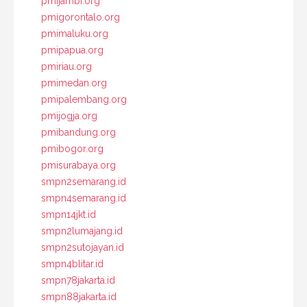
pmijambi.org
pmigorontalo.org
pmimaluku.org
pmipapua.org
pmiriau.org
pmimedan.org
pmipalembang.org
pmijogja.org
pmibandung.org
pmibogor.org
pmisurabaya.org
smpn2semarang.id
smpn4semarang.id
smpn14jkt.id
smpn2lumajang.id
smpn2sutojayan.id
smpn4blitar.id
smpn78jakarta.id
smpn88jakarta.id