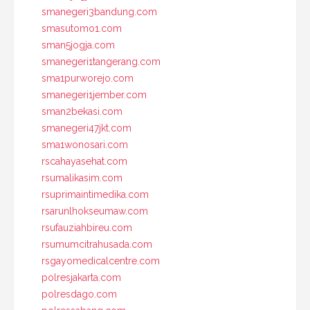
smanegeri3bandung.com
smasutomo1.com
sman5jogja.com
smanegeri1tangerang.com
sma1purworejo.com
smanegeri1jember.com
sman2bekasi.com
smanegeri47jkt.com
sma1wonosari.com
rscahayasehat.com
rsumalikasim.com
rsuprimaintimedika.com
rsarunlhokseumaw.com
rsufauziahbireu.com
rsumumcitrahusada.com
rsgayomedicalcentre.com
polresjakarta.com
polresdago.com