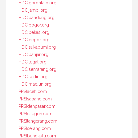
HDCIgorontalo.org
HDCIjambi.org
HDCIbandung.org
HDCIbogor.org
HDCIbekasi.org
HDCIdepok.org
HDCIsukabumi.org
HDCIbanjar.org
HDCItegal.org
HDCIsemarang.org
HDCIkediri.org
HDCImadiun.org
PRSIaceh.com
PRSIsabang.com
PRSIdenpasar.com
PRSIcilegon.com
PRSItangerang.com
PRSIserang.com
PRSIbengkulu.com