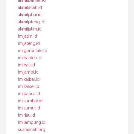
akmilbanten.id
akmilaceh.id
akmiljabar.id
akmiljateng.id
akmiljatim.id
imijatim.id
imijateng.id
imigorontalo.id
imibanten.id
imibali.id
imijambi.id
imikalbar.id
imikalsel.id
imipapua.id
imisumbar.id
imisumut.id
imiriau.id
imilampung.id
suaraaceh.org