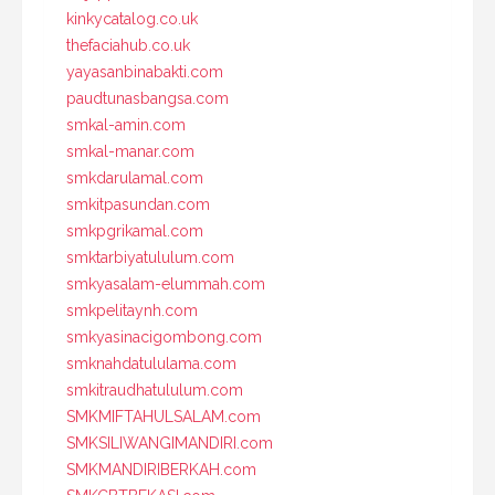
kinkycatalog.co.uk
thefaciahub.co.uk
yayasanbinabakti.com
paudtunasbangsa.com
smkal-amin.com
smkal-manar.com
smkdarulamal.com
smkitpasundan.com
smkpgrikamal.com
smktarbiyatululum.com
smkyasalam-elummah.com
smkpelitaynh.com
smkyasinacigombong.com
smknahdatululama.com
smkitraudhatululum.com
SMKMIFTAHULSALAM.com
SMKSILIWANGIMANDIRI.com
SMKMANDIRIBERKAH.com