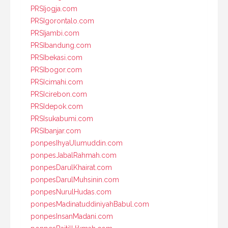
PRSIjogja.com
PRSIgorontalo.com
PRSIjambi.com
PRSIbandung.com
PRSIbekasi.com
PRSIbogor.com
PRSIcimahi.com
PRSIcirebon.com
PRSIdepok.com
PRSIsukabumi.com
PRSIbanjar.com
ponpesIhyaUlumuddin.com
ponpesJabalRahmah.com
ponpesDarulKhairat.com
ponpesDarulMuhsinin.com
ponpesNurulHudas.com
ponpesMadinatuddiniyahBabul.com
ponpesInsanMadani.com