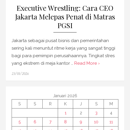
Executive Wrestling: Cara CEO
Jakarta Melepas Penat di Matras
PGSI
Jakarta sebagai pusat bisnis dan pemerintahan
sering kali menuntut ritme kerja yang sangat tinggi
bagi para pemimpin perusahaannya. Tingkat stres
yang ekstrem di meja kantor …
Read More ›
Posted
23/01/2026
on
Januari 2026
S
S
R
K
J
S
M
1
2
3
4
5
6
7
8
9
10
11