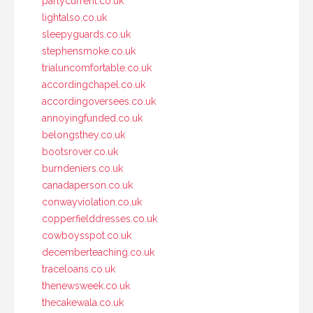
partycurrent.co.uk
lightalso.co.uk
sleepyguards.co.uk
stephensmoke.co.uk
trialuncomfortable.co.uk
accordingchapel.co.uk
accordingoversees.co.uk
annoyingfunded.co.uk
belongsthey.co.uk
bootsrover.co.uk
burndeniers.co.uk
canadaperson.co.uk
conwayviolation.co.uk
copperfielddresses.co.uk
cowboysspot.co.uk
decemberteaching.co.uk
traceloans.co.uk
thenewsweek.co.uk
thecakewala.co.uk