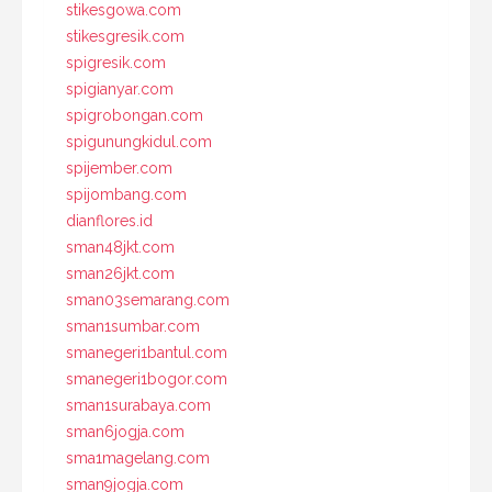
stikesgowa.com
stikesgresik.com
spigresik.com
spigianyar.com
spigrobongan.com
spigunungkidul.com
spijember.com
spijombang.com
dianflores.id
sman48jkt.com
sman26jkt.com
sman03semarang.com
sman1sumbar.com
smanegeri1bantul.com
smanegeri1bogor.com
sman1surabaya.com
sman6jogja.com
sma1magelang.com
sman9jogja.com