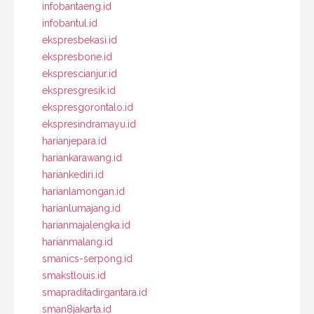
infobantaeng.id
infobantul.id
ekspresbekasi.id
ekspresbone.id
eksprescianjur.id
ekspresgresik.id
ekspresgorontalo.id
ekspresindramayu.id
harianjepara.id
hariankarawang.id
hariankediri.id
harianlamongan.id
harianlumajang.id
harianmajalengka.id
harianmalang.id
smanics-serpong.id
smakstlouis.id
smapraditadirgantara.id
sman8jakarta.id