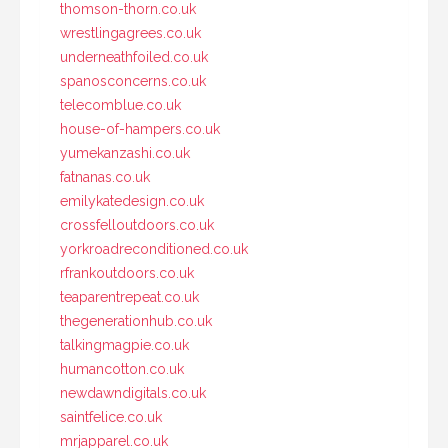
thomson-thorn.co.uk
wrestlingagrees.co.uk
underneathfoiled.co.uk
spanosconcerns.co.uk
telecomblue.co.uk
house-of-hampers.co.uk
yumekanzashi.co.uk
fatnanas.co.uk
emilykatedesign.co.uk
crossfelloutdoors.co.uk
yorkroadreconditioned.co.uk
rfrankoutdoors.co.uk
teaparentrepeat.co.uk
thegenerationhub.co.uk
talkingmagpie.co.uk
humancotton.co.uk
newdawndigitals.co.uk
saintfelice.co.uk
mrjapparel.co.uk