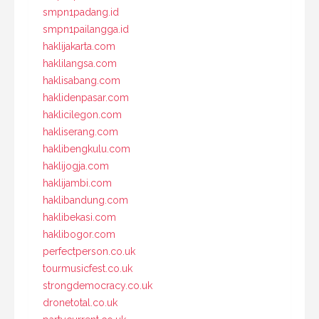
smpn1padang.id
smpn1pailangga.id
haklijakarta.com
haklilangsa.com
haklisabang.com
haklidenpasar.com
haklicilegon.com
hakliserang.com
haklibengkulu.com
haklijogja.com
haklijambi.com
haklibandung.com
haklibekasi.com
haklibogor.com
perfectperson.co.uk
tourmusicfest.co.uk
strongdemocracy.co.uk
dronetotal.co.uk