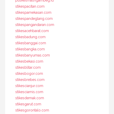
puskesmasngambeg.id
stikespacitan.com
stikespamekasan.com
stikespandeglang.com
stikespangandaran.com
stikesacehbarat.com
stikesbadung.com
stikesbanggai.com
stikesbangka.com
stikesbanyumas.com
stikesbekasi.com
stikesblitar.com
stikesbogor.com
stikesbrebes.com
stikescianjur.com
stikesciamis.com
stikesdemak.com
stikesgarut.com
stikesgorontalo.com