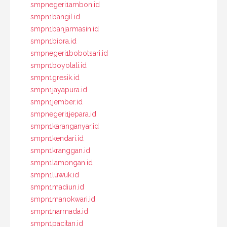
smpnegeri1ambon.id
smpn1bangil.id
smpn1banjarmasin.id
smpn1biora.id
smpnegeri1bobotsari.id
smpn1boyolali.id
smpn1gresik.id
smpn1jayapura.id
smpn1jember.id
smpnegeri1jepara.id
smpn1karanganyar.id
smpn1kendari.id
smpn1kranggan.id
smpn1lamongan.id
smpn1luwuk.id
smpn1madiun.id
smpn1manokwari.id
smpn1narmada.id
smpn1pacitan.id