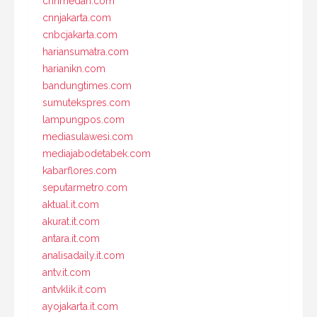
cnnmedan.com
cnnjakarta.com
cnbcjakarta.com
hariansumatra.com
harianikn.com
bandungtimes.com
sumutekspres.com
lampungpos.com
mediasulawesi.com
mediajabodetabek.com
kabarflores.com
seputarmetro.com
aktual.it.com
akurat.it.com
antara.it.com
analisadaily.it.com
antv.it.com
antvklik.it.com
ayojakarta.it.com