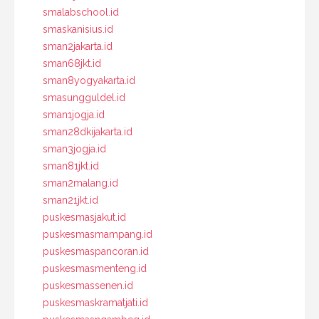
smalabschool.id
smaskanisius.id
sman2jakarta.id
sman68jkt.id
sman8yogyakarta.id
smasungguldel.id
sman1jogja.id
sman28dkijakarta.id
sman3jogja.id
sman81jkt.id
sman2malang.id
sman21jkt.id
puskesmasjakut.id
puskesmasmampang.id
puskesmaspancoran.id
puskesmasmenteng.id
puskesmassenen.id
puskesmaskramatjati.id