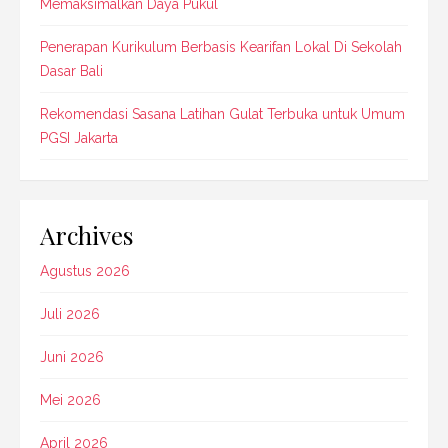
Memaksimalkan Daya Pukul
Penerapan Kurikulum Berbasis Kearifan Lokal Di Sekolah
Dasar Bali
Rekomendasi Sasana Latihan Gulat Terbuka untuk Umum
PGSI Jakarta
Archives
Agustus 2026
Juli 2026
Juni 2026
Mei 2026
April 2026