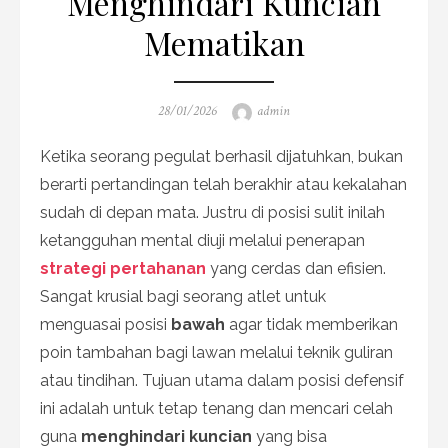
Menghindari Kuncian
Mematikan
Posted
Author
28/01/2026
admin
on
Ketika seorang pegulat berhasil dijatuhkan, bukan
berarti pertandingan telah berakhir atau kekalahan
sudah di depan mata. Justru di posisi sulit inilah
ketangguhan mental diuji melalui penerapan
strategi pertahanan
yang cerdas dan efisien.
Sangat krusial bagi seorang atlet untuk
menguasai posisi
bawah
agar tidak memberikan
poin tambahan bagi lawan melalui teknik guliran
atau tindihan. Tujuan utama dalam posisi defensif
ini adalah untuk tetap tenang dan mencari celah
guna
menghindari kuncian
yang bisa