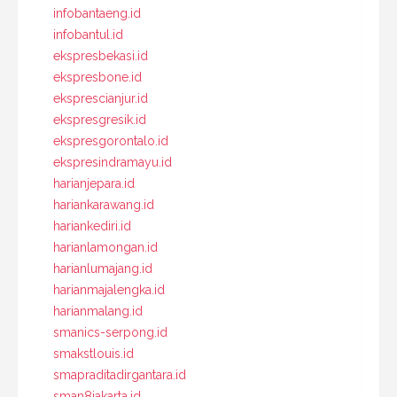
infobantaeng.id
infobantul.id
ekspresbekasi.id
ekspresbone.id
eksprescianjur.id
ekspresgresik.id
ekspresgorontalo.id
ekspresindramayu.id
harianjepara.id
hariankarawang.id
hariankediri.id
harianlamongan.id
harianlumajang.id
harianmajalengka.id
harianmalang.id
smanics-serpong.id
smakstlouis.id
smapraditadirgantara.id
sman8jakarta.id