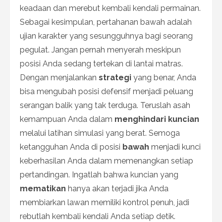
keadaan dan merebut kembali kendali permainan.
Sebagai kesimpulan, pertahanan bawah adalah
ujian karakter yang sesungguhnya bagi seorang
pegulat. Jangan pernah menyerah meskipun
posisi Anda sedang tertekan di lantai matras.
Dengan menjalankan
strategi
yang benar, Anda
bisa mengubah posisi defensif menjadi peluang
serangan balik yang tak terduga. Teruslah asah
kemampuan Anda dalam
menghindari kuncian
melalui latihan simulasi yang berat. Semoga
ketangguhan Anda di posisi
bawah
menjadi kunci
keberhasilan Anda dalam memenangkan setiap
pertandingan. Ingatlah bahwa kuncian yang
mematikan
hanya akan terjadi jika Anda
membiarkan lawan memiliki kontrol penuh, jadi
rebutlah kembali kendali Anda setiap detik.