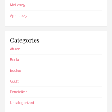
Mei 2025
April 2025
Categories
Aturan
Berita
Edukasi
Gulat
Pendidikan
Uncategorized