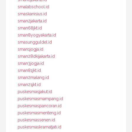
smalabschool.id
smaskanisius.id
sman2jakarta.id
sman68jkt.id
sman8yogyakarta.id
smasungguldel.id
sman1jogja.id
sman28dkijakarta.id
sman3jogja.id
sman81jkt.id
sman2malang.id
sman21jkt.id
puskesmasjakut.id
puskesmasmampang.id
puskesmaspancoran.id
puskesmasmenteng.id
puskesmassenen.id
puskesmaskramatjati.id