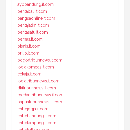
ayobandung.it.com
beritabali.it.com
bangsaonline.it.com
beritajatim.it.com
beritasatu.it.com
bernas.it.com
bisnis.it.com
brilio.it.com
bogortribunnews.it.com
jogjakompas.it.com
cekaja.it.com
jogjatribunnews.it.com
dkitribunnews.it.com
medantribunnews.it.com
papuatribunnews.it.com
cnbcjogja.it.com
cnbcbandung.it.com
cnbclampung.it.com
cnbckaltim.it.com