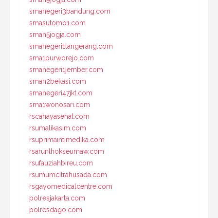
smanegeri3bandung.com
smasutomo1.com
sman5jogja.com
smanegeri1tangerang.com
sma1purworejo.com
smanegeri1jember.com
sman2bekasi.com
smanegeri47jkt.com
sma1wonosari.com
rscahayasehat.com
rsumalikasim.com
rsuprimaintimedika.com
rsarunlhokseumaw.com
rsufauziahbireu.com
rsumumcitrahusada.com
rsgayomedicalcentre.com
polresjakarta.com
polresdago.com