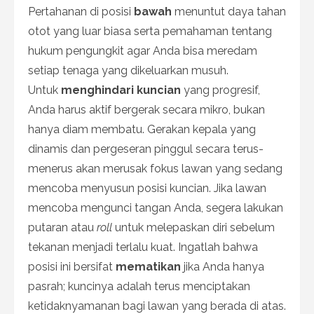
Pertahanan di posisi
bawah
menuntut daya tahan
otot yang luar biasa serta pemahaman tentang
hukum pengungkit agar Anda bisa meredam
setiap tenaga yang dikeluarkan musuh.
Untuk
menghindari kuncian
yang progresif,
Anda harus aktif bergerak secara mikro, bukan
hanya diam membatu. Gerakan kepala yang
dinamis dan pergeseran pinggul secara terus-
menerus akan merusak fokus lawan yang sedang
mencoba menyusun posisi kuncian. Jika lawan
mencoba mengunci tangan Anda, segera lakukan
putaran atau
roll
untuk melepaskan diri sebelum
tekanan menjadi terlalu kuat. Ingatlah bahwa
posisi ini bersifat
mematikan
jika Anda hanya
pasrah; kuncinya adalah terus menciptakan
ketidaknyamanan bagi lawan yang berada di atas.