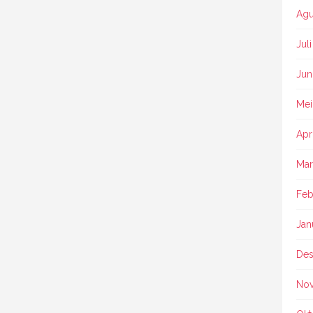
Agu
Jul
Jun
Mei
Apr
Mar
Feb
Jan
Des
No