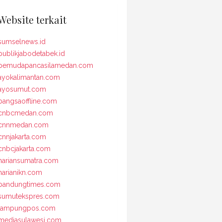
Website terkait
sumselnews.id
publikjabodetabek.id
pemudapancasilamedan.com
ayokalimantan.com
ayosumut.com
bangsaoffline.com
cnbcmedan.com
cnnmedan.com
cnnjakarta.com
cnbcjakarta.com
hariansumatra.com
harianikn.com
bandungtimes.com
sumutekspres.com
lampungpos.com
mediasulawesi.com