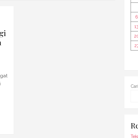
6
1
gi
2
a
2
ngat
i
Car
Re
Tek