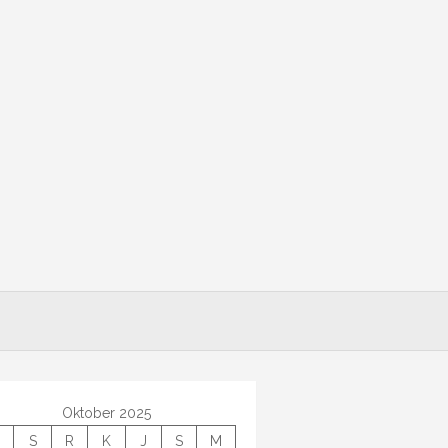
Oktober 2025
S
R
K
J
S
M