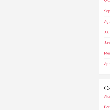
Okt
Sep
Agu
Jul
Jun
Mei
Apr
Ca
Atu
Beri