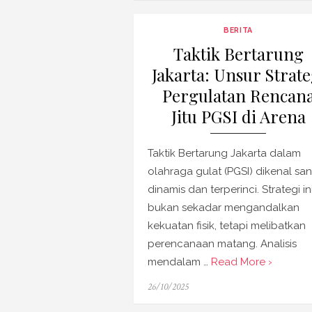
BERITA
Taktik Bertarung
Jakarta: Unsur Strate
Pergulatan Rencan
Jitu PGSI di Arena
Taktik Bertarung Jakarta dalam
olahraga gulat (PGSI) dikenal sa
dinamis dan terperinci. Strategi in
bukan sekadar mengandalkan
kekuatan fisik, tetapi melibatkan
perencanaan matang. Analisis
mendalam …
Read More ›
Posted
26/10/2025
on