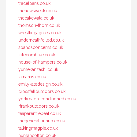
traceloans.co.uk
thenewsweek.co.uk
thecakewala.co.uk
thomson-thorn.co.uk
wrestlingagrees.co.uk
underneathfoiled.co.uk
spanosconcerns.co.uk
telecomblue.co.uk
house-of-hampers.co.uk
yumekanzashi.co.uk
fatnanas.co.uk
emilykatedesign.co.uk
crossfelloutdoors.co.uk
yorkroadreconditioned.co.uk
rfrankoutdoors.co.uk
teaparentrepeat.co.uk
thegenerationhub.co.uk
talkingmagpie.co.uk
humancotton.co.uk