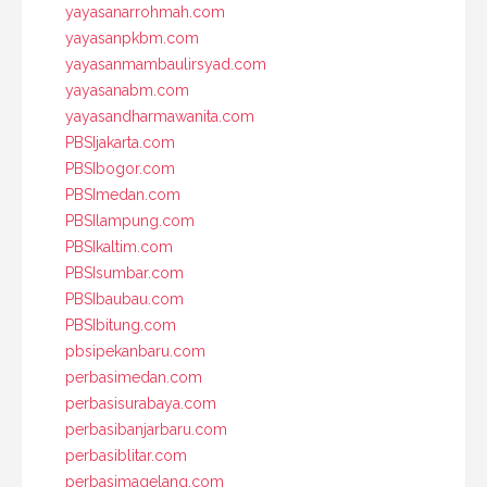
yayasanarrohmah.com
yayasanpkbm.com
yayasanmambaulirsyad.com
yayasanabm.com
yayasandharmawanita.com
PBSIjakarta.com
PBSIbogor.com
PBSImedan.com
PBSIlampung.com
PBSIkaltim.com
PBSIsumbar.com
PBSIbaubau.com
PBSIbitung.com
pbsipekanbaru.com
perbasimedan.com
perbasisurabaya.com
perbasibanjarbaru.com
perbasiblitar.com
perbasimagelang.com