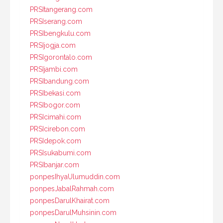
PRSItangerang.com
PRSIserang.com
PRSIbengkulu.com
PRSIjogja.com
PRSIgorontalo.com
PRSIjambi.com
PRSIbandung.com
PRSIbekasi.com
PRSIbogor.com
PRSIcimahi.com
PRSIcirebon.com
PRSIdepok.com
PRSIsukabumi.com
PRSIbanjar.com
ponpesIhyaUlumuddin.com
ponpesJabalRahmah.com
ponpesDarulKhairat.com
ponpesDarulMuhsinin.com