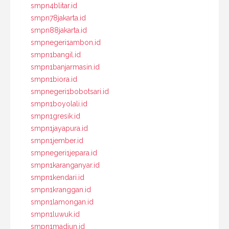
smpn4blitar.id
smpn78jakarta.id
smpn88jakarta.id
smpnegeri1ambon.id
smpn1bangil.id
smpn1banjarmasin.id
smpn1biora.id
smpnegeri1bobotsari.id
smpn1boyolali.id
smpn1gresik.id
smpn1jayapura.id
smpn1jember.id
smpnegeri1jepara.id
smpn1karanganyar.id
smpn1kendari.id
smpn1kranggan.id
smpn1lamongan.id
smpn1luwuk.id
smpn1madiun.id