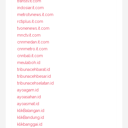
transtv.it.com
indosiar.it.com
metrotvnews.it.com
rctiplus.it.com
tvonenews.it.com
mnctv.it.com
cnnmedan.it.com
cnnmetro.it.com
cnnbali.it.com
meulaboh.id
tribunacehbarat.id
tribunacehbesar.id
tribunacehselatan.id
ayoagam.id
ayoasahan.id
ayoasmat.id
klikBalangan.id
klikBandung.id
klikbanggai.id