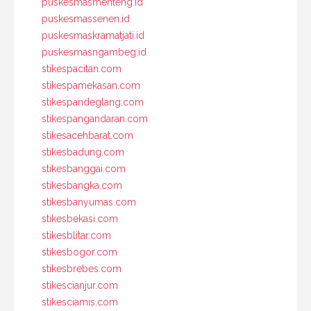
puskesmasmenteng.id
puskesmassenen.id
puskesmaskramatjati.id
puskesmasngambeg.id
stikespacitan.com
stikespamekasan.com
stikespandeglang.com
stikespangandaran.com
stikesacehbarat.com
stikesbadung.com
stikesbanggai.com
stikesbangka.com
stikesbanyumas.com
stikesbekasi.com
stikesblitar.com
stikesbogor.com
stikesbrebes.com
stikescianjur.com
stikesciamis.com