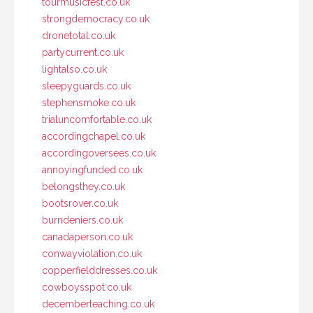
tourmusicfest.co.uk
strongdemocracy.co.uk
dronetotal.co.uk
partycurrent.co.uk
lightalso.co.uk
sleepyguards.co.uk
stephensmoke.co.uk
trialuncomfortable.co.uk
accordingchapel.co.uk
accordingoversees.co.uk
annoyingfunded.co.uk
belongsthey.co.uk
bootsrover.co.uk
burndeniers.co.uk
canadaperson.co.uk
conwayviolation.co.uk
copperfielddresses.co.uk
cowboysspot.co.uk
decemberteaching.co.uk