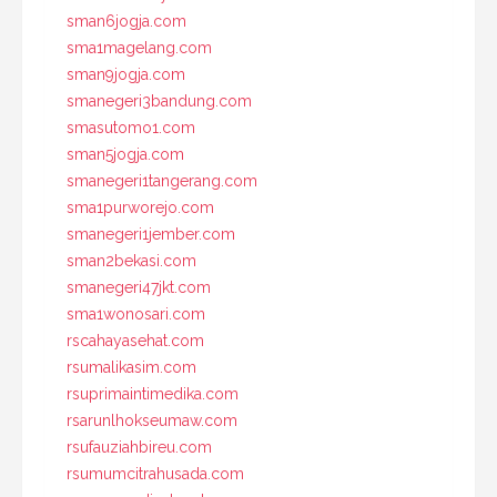
sman6jogja.com
sma1magelang.com
sman9jogja.com
smanegeri3bandung.com
smasutomo1.com
sman5jogja.com
smanegeri1tangerang.com
sma1purworejo.com
smanegeri1jember.com
sman2bekasi.com
smanegeri47jkt.com
sma1wonosari.com
rscahayasehat.com
rsumalikasim.com
rsuprimaintimedika.com
rsarunlhokseumaw.com
rsufauziahbireu.com
rsumumcitrahusada.com