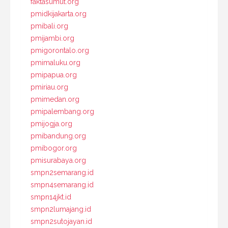
faktasumut.org
pmidkijakarta.org
pmibali.org
pmijambi.org
pmigorontalo.org
pmimaluku.org
pmipapua.org
pmiriau.org
pmimedan.org
pmipalembang.org
pmijogja.org
pmibandung.org
pmibogor.org
pmisurabaya.org
smpn2semarang.id
smpn4semarang.id
smpn14jkt.id
smpn2lumajang.id
smpn2sutojayan.id