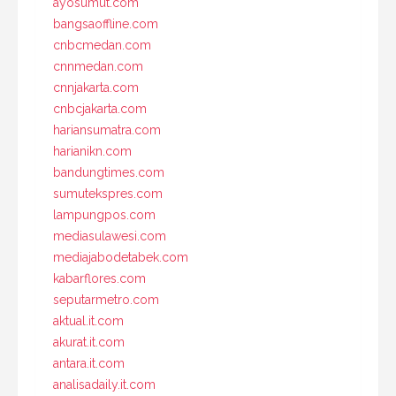
ayosumut.com
bangsaoffline.com
cnbcmedan.com
cnnmedan.com
cnnjakarta.com
cnbcjakarta.com
hariansumatra.com
harianikn.com
bandungtimes.com
sumutekspres.com
lampungpos.com
mediasulawesi.com
mediajabodetabek.com
kabarflores.com
seputarmetro.com
aktual.it.com
akurat.it.com
antara.it.com
analisadaily.it.com