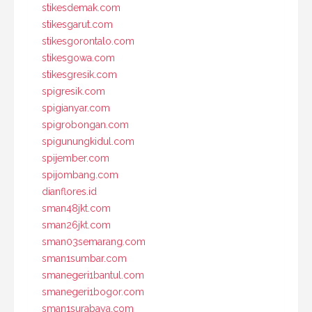
stikesdemak.com
stikesgarut.com
stikesgorontalo.com
stikesgowa.com
stikesgresik.com
spigresik.com
spigianyar.com
spigrobongan.com
spigunungkidul.com
spijember.com
spijombang.com
dianflores.id
sman48jkt.com
sman26jkt.com
sman03semarang.com
sman1sumbar.com
smanegeri1bantul.com
smanegeri1bogor.com
sman1surabaya.com