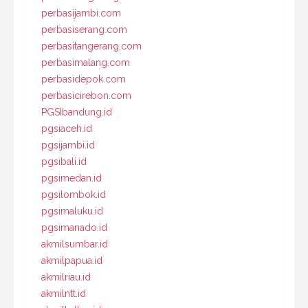
perbasijambi.com
perbasiserang.com
perbasitangerang.com
perbasimalang.com
perbasidepok.com
perbasicirebon.com
PGSIbandung.id
pgsiaceh.id
pgsijambi.id
pgsibali.id
pgsimedan.id
pgsilombok.id
pgsimaluku.id
pgsimanado.id
akmilsumbar.id
akmilpapua.id
akmilriau.id
akmilntt.id