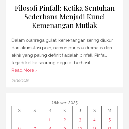
Filosofi Pinfall: Ketika Sentuhan
Sederhana Menjadi Kunci
Kemenangan Mutlak
Dalam olahraga gulat, kemenangan sering diukur
dari akumulasi poin, namun puncak dramatis dan
akhir yang paling definitif adalah pinfall. Pinfall
terjadi ketika seorang pegulat berhasil …
Read More ›
Posted
04/10/2025
on
Oktober 2025
S
S
R
K
J
S
M
1
2
3
4
5
6
7
8
9
10
11
12