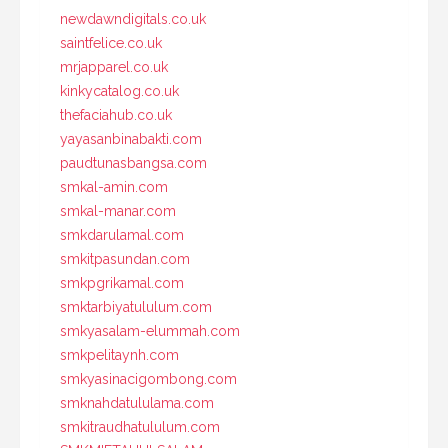
newdawndigitals.co.uk
saintfelice.co.uk
mrjapparel.co.uk
kinkycatalog.co.uk
thefaciahub.co.uk
yayasanbinabakti.com
paudtunasbangsa.com
smkal-amin.com
smkal-manar.com
smkdarulamal.com
smkitpasundan.com
smkpgrikamal.com
smktarbiyatululum.com
smkyasalam-elummah.com
smkpelitaynh.com
smkyasinacigombong.com
smknahdatululama.com
smkitraudhatululum.com