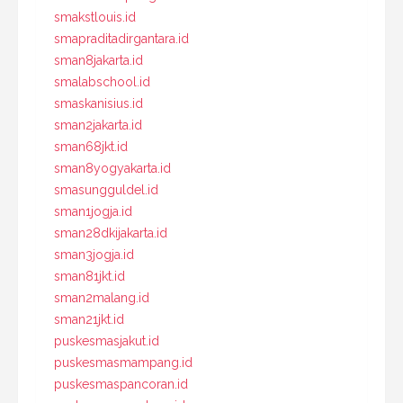
smakstlouis.id
smapraditadirgantara.id
sman8jakarta.id
smalabschool.id
smaskanisius.id
sman2jakarta.id
sman68jkt.id
sman8yogyakarta.id
smasungguldel.id
sman1jogja.id
sman28dkijakarta.id
sman3jogja.id
sman81jkt.id
sman2malang.id
sman21jkt.id
puskesmasjakut.id
puskesmasmampang.id
puskesmaspancoran.id