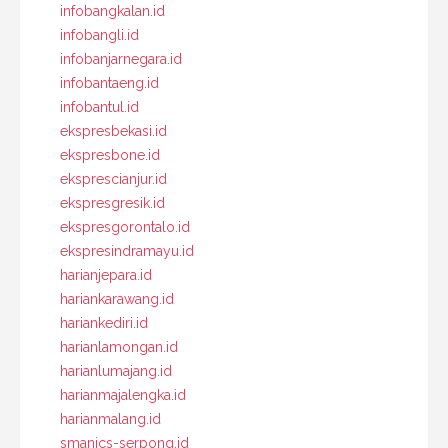
infobangkalan.id
infobangli.id
infobanjarnegara.id
infobantaeng.id
infobantul.id
ekspresbekasi.id
ekspresbone.id
eksprescianjur.id
ekspresgresik.id
ekspresgorontalo.id
ekspresindramayu.id
harianjepara.id
hariankarawang.id
hariankediri.id
harianlamongan.id
harianlumajang.id
harianmajalengka.id
harianmalang.id
smanics-serpong.id