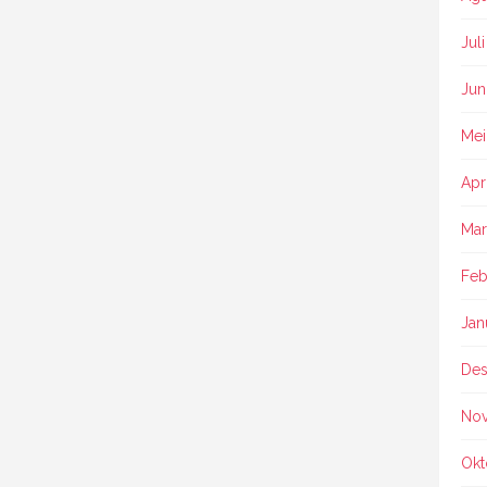
Jul
Jun
Mei
Apr
Mar
Feb
Jan
Des
No
Okt