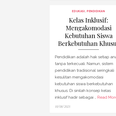
EDUKASI
,
PENDIDIKAN
Kelas Inklusif:
Mengakomodasi
Kebutuhan Siswa
Berkebutuhan Khus
Pendidikan adalah hak setiap an
tanpa terkecuali. Namun, sistem
pendidikan tradisional seringkali
kesulitan mengakomodasi
kebutuhan siswa berkebutuhan
khusus. Di sinilah konsep kelas
inklusif hadir sebagai …
Read More
Posted
10/08/2025
on