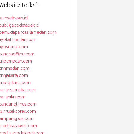
Website terkait
sumselnews.id
publikjabodetabek.id
pemudapancasilamedan.com
ayokalimantan.com
ayosumut.com
bangsaoffline.com
cnbcmedan.com
cnnmedan.com
cnnjakarta.com
cnbcjakarta.com
hariansumatra.com
harianikn.com
bandungtimes.com
sumutekspres.com
lampungpos.com
mediasulawesi.com
mediajabodetabek.com