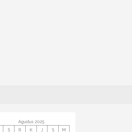
Agustus 2025
S
R
K
J
S
M