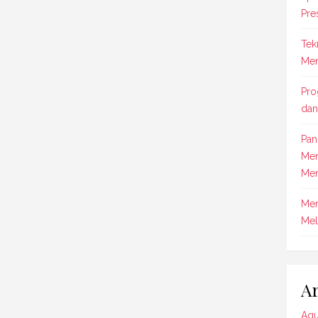
Pre
Tek
Men
Pro
dan
Pan
Men
Men
Mem
Mel
Ar
Agu