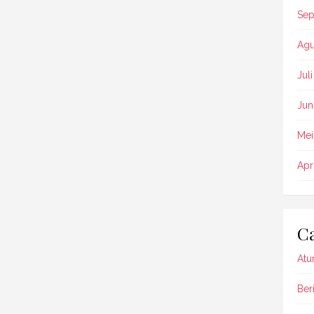
Sep
Agu
Jul
Jun
Mei
Apr
Ca
Atu
Beri