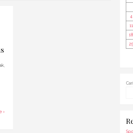
4
11
1
2
us
ak,
Car
 ›
Re
Spo