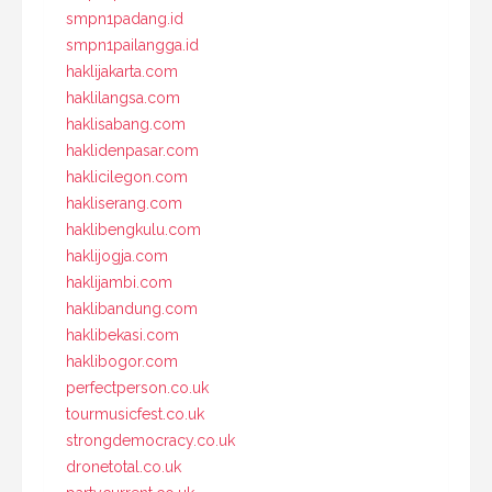
smpn1padang.id
smpn1pailangga.id
haklijakarta.com
haklilangsa.com
haklisabang.com
haklidenpasar.com
haklicilegon.com
hakliserang.com
haklibengkulu.com
haklijogja.com
haklijambi.com
haklibandung.com
haklibekasi.com
haklibogor.com
perfectperson.co.uk
tourmusicfest.co.uk
strongdemocracy.co.uk
dronetotal.co.uk