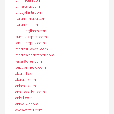
cnnmedan.com
cnnjakarta.com
cnbcjakarta.com
hariansumatra.com
harianikn.com
bandungtimes.com
sumutekspres.com
lampungpos.com
mediasulawesi.com
mediajabodetabek.com
kabarflores.com
seputarmetro.com
aktual.it.com
akurat.it.com
antara.it.com
analisadaily.it.com
antv.it.com
antvklik.it.com
ayojakarta.it.com