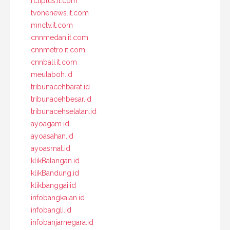
rctiplus.it.com
tvonenews.it.com
mnctv.it.com
cnnmedan.it.com
cnnmetro.it.com
cnnbali.it.com
meulaboh.id
tribunacehbarat.id
tribunacehbesar.id
tribunacehselatan.id
ayoagam.id
ayoasahan.id
ayoasmat.id
klikBalangan.id
klikBandung.id
klikbanggai.id
infobangkalan.id
infobangli.id
infobanjarnegara.id