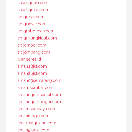
stikesgowa.com
stikesgresik.com
spigresik.com
spigianyar.com
spigrobongan.com
spigunungkidul.com
spijember.com
spijombang.com
dianflores.id
sman48jkt.com
sman26jkt.com
sman03semarang.com
sman1sumbar.com
smanegeri1bantul.com
smanegeri1bogor.com
sman1surabaya.com
sman6jogja.com
sma1magelang.com
sman9jogja.com