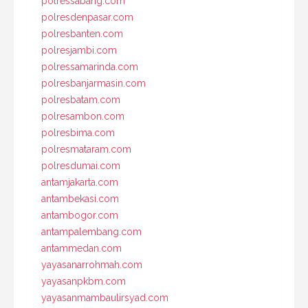
polressabang.com
polresdenpasar.com
polresbanten.com
polresjambi.com
polressamarinda.com
polresbanjarmasin.com
polresbatam.com
polresambon.com
polresbima.com
polresmataram.com
polresdumai.com
antamjakarta.com
antambekasi.com
antambogor.com
antampalembang.com
antammedan.com
yayasanarrohmah.com
yayasanpkbm.com
yayasanmambaulirsyad.com