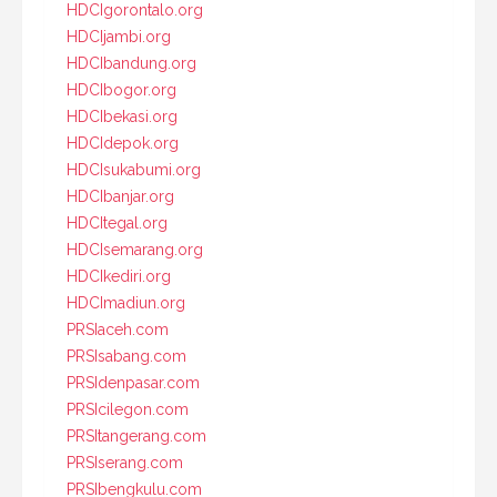
HDCIgorontalo.org
HDCIjambi.org
HDCIbandung.org
HDCIbogor.org
HDCIbekasi.org
HDCIdepok.org
HDCIsukabumi.org
HDCIbanjar.org
HDCItegal.org
HDCIsemarang.org
HDCIkediri.org
HDCImadiun.org
PRSIaceh.com
PRSIsabang.com
PRSIdenpasar.com
PRSIcilegon.com
PRSItangerang.com
PRSIserang.com
PRSIbengkulu.com