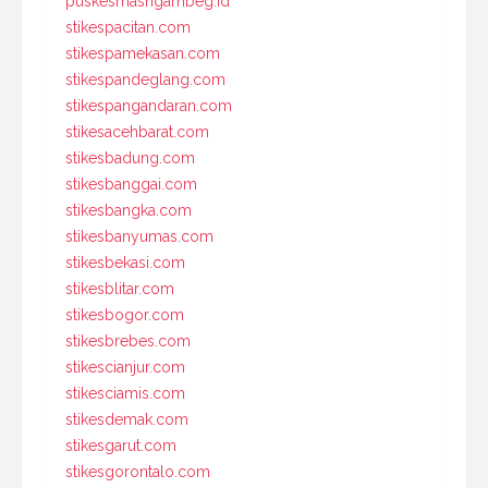
puskesmasngambeg.id
stikespacitan.com
stikespamekasan.com
stikespandeglang.com
stikespangandaran.com
stikesacehbarat.com
stikesbadung.com
stikesbanggai.com
stikesbangka.com
stikesbanyumas.com
stikesbekasi.com
stikesblitar.com
stikesbogor.com
stikesbrebes.com
stikescianjur.com
stikesciamis.com
stikesdemak.com
stikesgarut.com
stikesgorontalo.com