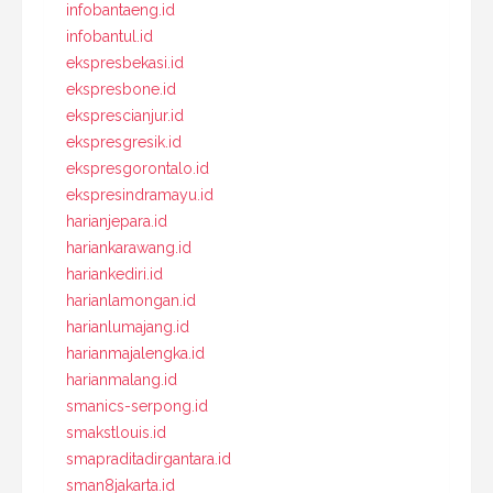
infobantaeng.id
infobantul.id
ekspresbekasi.id
ekspresbone.id
eksprescianjur.id
ekspresgresik.id
ekspresgorontalo.id
ekspresindramayu.id
harianjepara.id
hariankarawang.id
hariankediri.id
harianlamongan.id
harianlumajang.id
harianmajalengka.id
harianmalang.id
smanics-serpong.id
smakstlouis.id
smapraditadirgantara.id
sman8jakarta.id