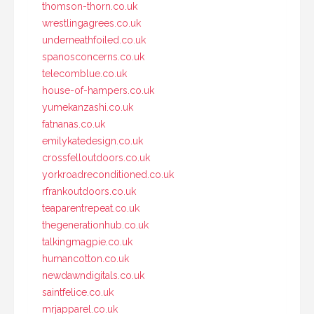
thomson-thorn.co.uk
wrestlingagrees.co.uk
underneathfoiled.co.uk
spanosconcerns.co.uk
telecomblue.co.uk
house-of-hampers.co.uk
yumekanzashi.co.uk
fatnanas.co.uk
emilykatedesign.co.uk
crossfelloutdoors.co.uk
yorkroadreconditioned.co.uk
rfrankoutdoors.co.uk
teaparentrepeat.co.uk
thegenerationhub.co.uk
talkingmagpie.co.uk
humancotton.co.uk
newdawndigitals.co.uk
saintfelice.co.uk
mrjapparel.co.uk