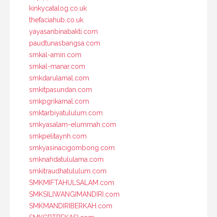
kinkycatalog.co.uk
thefaciahub.co.uk
yayasanbinabakti.com
paudtunasbangsa.com
smkal-amin.com
smkal-manar.com
smkdarulamal.com
smkitpasundan.com
smkpgrikamal.com
smktarbiyatululum.com
smkyasalam-elummah.com
smkpelitaynh.com
smkyasinacigombong.com
smknahdatululama.com
smkitraudhatululum.com
SMKMIFTAHULSALAM.com
SMKSILIWANGIMANDIRI.com
SMKMANDIRIBERKAH.com