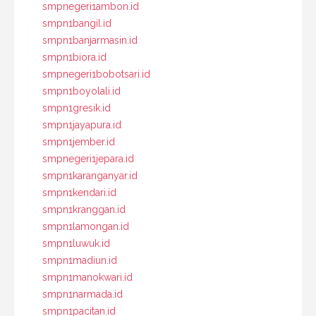
smpnegeri1ambon.id
smpn1bangil.id
smpn1banjarmasin.id
smpn1biora.id
smpnegeri1bobotsari.id
smpn1boyolali.id
smpn1gresik.id
smpn1jayapura.id
smpn1jember.id
smpnegeri1jepara.id
smpn1karanganyar.id
smpn1kendari.id
smpn1kranggan.id
smpn1lamongan.id
smpn1luwuk.id
smpn1madiun.id
smpn1manokwari.id
smpn1narmada.id
smpn1pacitan.id