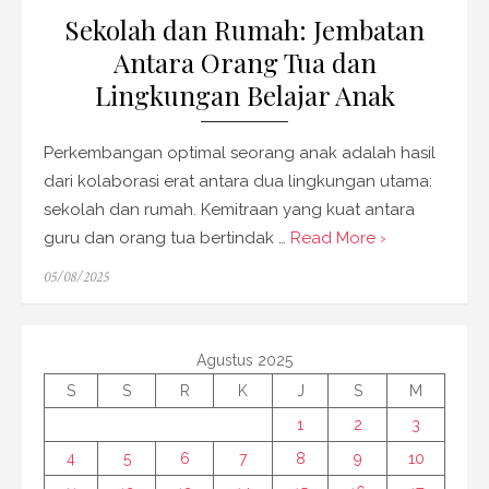
Sekolah dan Rumah: Jembatan
Antara Orang Tua dan
Lingkungan Belajar Anak
Perkembangan optimal seorang anak adalah hasil
dari kolaborasi erat antara dua lingkungan utama:
sekolah dan rumah. Kemitraan yang kuat antara
guru dan orang tua bertindak …
Read More ›
Posted
05/08/2025
on
Agustus 2025
S
S
R
K
J
S
M
1
2
3
4
5
6
7
8
9
10