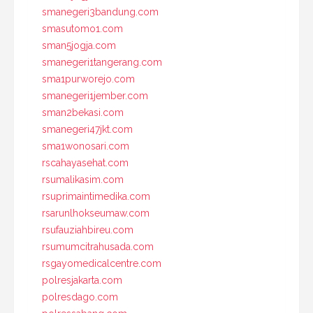
smanegeri3bandung.com
smasutomo1.com
sman5jogja.com
smanegeri1tangerang.com
sma1purworejo.com
smanegeri1jember.com
sman2bekasi.com
smanegeri47jkt.com
sma1wonosari.com
rscahayasehat.com
rsumalikasim.com
rsuprimaintimedika.com
rsarunlhokseumaw.com
rsufauziahbireu.com
rsumumcitrahusada.com
rsgayomedicalcentre.com
polresjakarta.com
polresdago.com