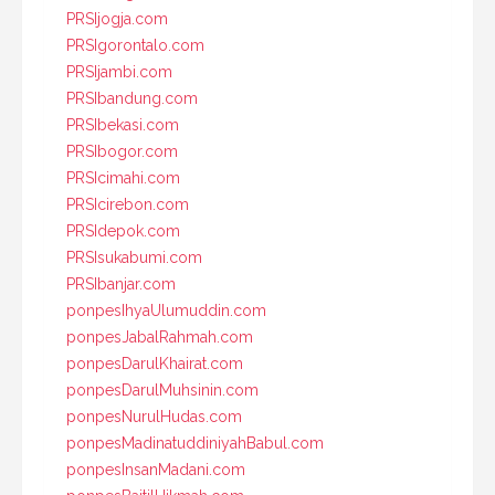
PRSIjogja.com
PRSIgorontalo.com
PRSIjambi.com
PRSIbandung.com
PRSIbekasi.com
PRSIbogor.com
PRSIcimahi.com
PRSIcirebon.com
PRSIdepok.com
PRSIsukabumi.com
PRSIbanjar.com
ponpesIhyaUlumuddin.com
ponpesJabalRahmah.com
ponpesDarulKhairat.com
ponpesDarulMuhsinin.com
ponpesNurulHudas.com
ponpesMadinatuddiniyahBabul.com
ponpesInsanMadani.com