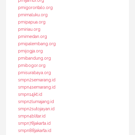
pmijambi.org
pmigorontalo.org
pmimaluku.org
pmipapua.org
pmiriau.org
pmimedan.org
pmipalembang.org
pmijogja.org
pmibandung.org
pmibogor.org
pmisurabaya.org
smpn2semarang.id
smpn4semarang.id
smpn14jkt.id
smpn2lumajang.id
smpn2sutojayan.id
smpn4blitar.id
smpn78jakarta.id
smpn88jakarta.id