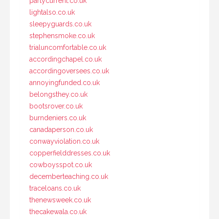
partycurrent.co.uk
lightalso.co.uk
sleepyguards.co.uk
stephensmoke.co.uk
trialuncomfortable.co.uk
accordingchapel.co.uk
accordingoversees.co.uk
annoyingfunded.co.uk
belongsthey.co.uk
bootsrover.co.uk
burndeniers.co.uk
canadaperson.co.uk
conwayviolation.co.uk
copperfielddresses.co.uk
cowboysspot.co.uk
decemberteaching.co.uk
traceloans.co.uk
thenewsweek.co.uk
thecakewala.co.uk