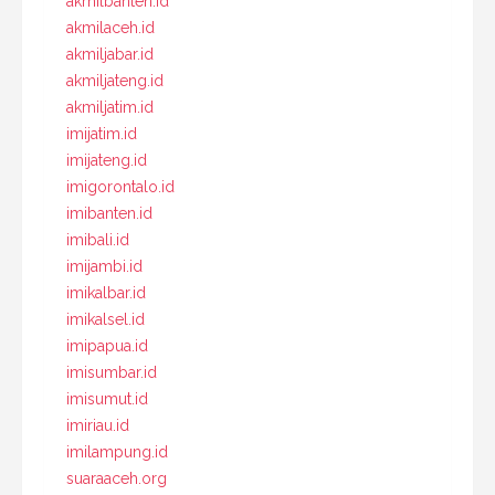
akmilbanten.id
akmilaceh.id
akmiljabar.id
akmiljateng.id
akmiljatim.id
imijatim.id
imijateng.id
imigorontalo.id
imibanten.id
imibali.id
imijambi.id
imikalbar.id
imikalsel.id
imipapua.id
imisumbar.id
imisumut.id
imiriau.id
imilampung.id
suaraaceh.org