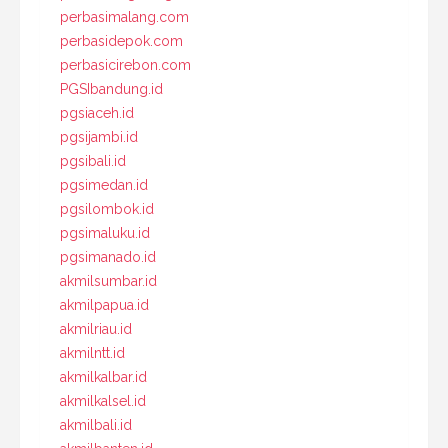
perbasimalang.com
perbasidepok.com
perbasicirebon.com
PGSIbandung.id
pgsiaceh.id
pgsijambi.id
pgsibali.id
pgsimedan.id
pgsilombok.id
pgsimaluku.id
pgsimanado.id
akmilsumbar.id
akmilpapua.id
akmilriau.id
akmilntt.id
akmilkalbar.id
akmilkalsel.id
akmilbali.id