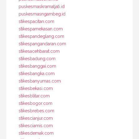
puskesmaskramatjati.id
puskesmasngambeg.id
stikespacitan.com
stikespamekasan.com
stikespandeglang.com
stikespangandaran.com
stikesacehbarat.com
stikesbadung.com
stikesbanggai.com
stikesbangka.com
stikesbanyumas.com
stikesbekasi.com
stikesblitar.com
stikesbogor.com
stikesbrebes.com
stikescianjur.com
stikesciamis.com
stikesdemak.com