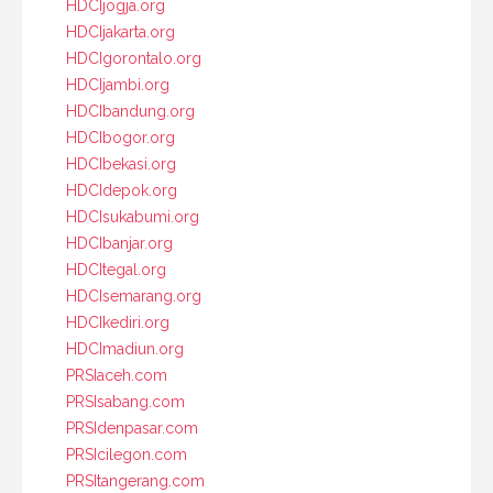
HDCIjogja.org
HDCIjakarta.org
HDCIgorontalo.org
HDCIjambi.org
HDCIbandung.org
HDCIbogor.org
HDCIbekasi.org
HDCIdepok.org
HDCIsukabumi.org
HDCIbanjar.org
HDCItegal.org
HDCIsemarang.org
HDCIkediri.org
HDCImadiun.org
PRSIaceh.com
PRSIsabang.com
PRSIdenpasar.com
PRSIcilegon.com
PRSItangerang.com