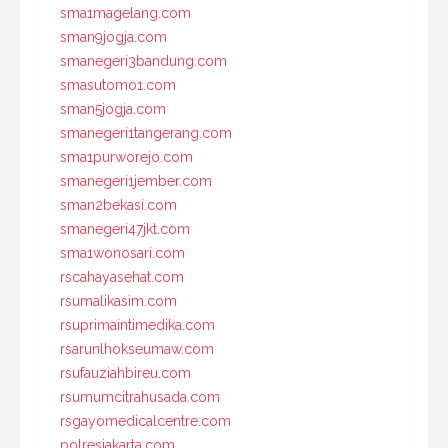
sma1magelang.com
sman9jogja.com
smanegeri3bandung.com
smasutomo1.com
sman5jogja.com
smanegeri1tangerang.com
sma1purworejo.com
smanegeri1jember.com
sman2bekasi.com
smanegeri47jkt.com
sma1wonosari.com
rscahayasehat.com
rsumalikasim.com
rsuprimaintimedika.com
rsarunlhokseumaw.com
rsufauziahbireu.com
rsumumcitrahusada.com
rsgayomedicalcentre.com
polresjakarta.com