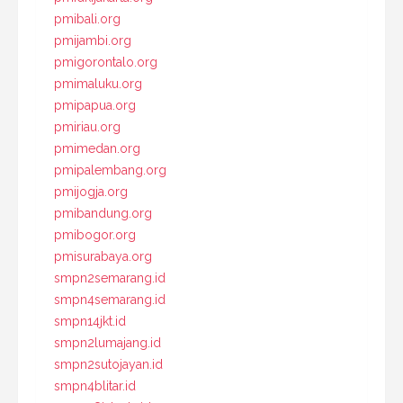
pmibali.org
pmijambi.org
pmigorontalo.org
pmimaluku.org
pmipapua.org
pmiriau.org
pmimedan.org
pmipalembang.org
pmijogja.org
pmibandung.org
pmibogor.org
pmisurabaya.org
smpn2semarang.id
smpn4semarang.id
smpn14jkt.id
smpn2lumajang.id
smpn2sutojayan.id
smpn4blitar.id