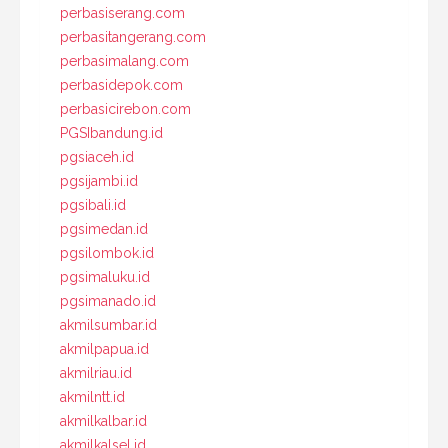
perbasiserang.com
perbasitangerang.com
perbasimalang.com
perbasidepok.com
perbasicirebon.com
PGSIbandung.id
pgsiaceh.id
pgsijambi.id
pgsibali.id
pgsimedan.id
pgsilombok.id
pgsimaluku.id
pgsimanado.id
akmilsumbar.id
akmilpapua.id
akmilriau.id
akmilntt.id
akmilkalbar.id
akmilkalsel.id