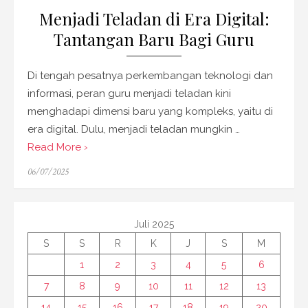
Menjadi Teladan di Era Digital:
Tantangan Baru Bagi Guru
Di tengah pesatnya perkembangan teknologi dan
informasi, peran guru menjadi teladan kini
menghadapi dimensi baru yang kompleks, yaitu di
era digital. Dulu, menjadi teladan mungkin …
Read More ›
Posted
06/07/2025
on
Juli 2025
S
S
R
K
J
S
M
1
2
3
4
5
6
7
8
9
10
11
12
13
14
15
16
17
18
19
20