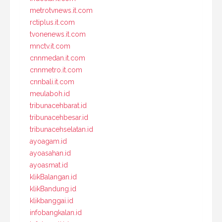
metrotvnews.it.com
rctiplus.it.com
tvonenews.it.com
mnctv.it.com
cnnmedan.it.com
cnnmetro.it.com
cnnbali.it.com
meulaboh.id
tribunacehbarat.id
tribunacehbesar.id
tribunacehselatan.id
ayoagam.id
ayoasahan.id
ayoasmat.id
klikBalangan.id
klikBandung.id
klikbanggai.id
infobangkalan.id