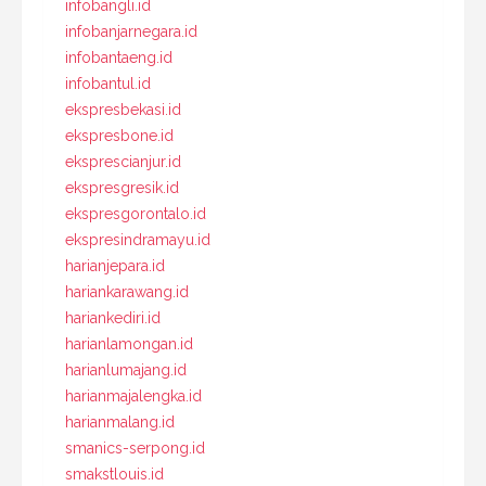
infobangli.id
infobanjarnegara.id
infobantaeng.id
infobantul.id
ekspresbekasi.id
ekspresbone.id
eksprescianjur.id
ekspresgresik.id
ekspresgorontalo.id
ekspresindramayu.id
harianjepara.id
hariankarawang.id
hariankediri.id
harianlamongan.id
harianlumajang.id
harianmajalengka.id
harianmalang.id
smanics-serpong.id
smakstlouis.id