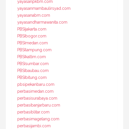
yayasanpkbm.com
yayasanmambaulirsyad.com
yayasanabm.com
yayasandharmawanita.com
PBSIjakarta.com
PBSIbogor.com
PBSImedan.com
PBSIlampung.com
PBSIkaltim.com
PBSIsumbar.com
PBSIbaubau.com
PBSIbitung.com
pbsipekanbaru.com
perbasimedan.com
perbasisurabaya.com
perbasibanjarbaru.com
perbasiblitar.com
perbasimagelang.com
perbasijambi.com