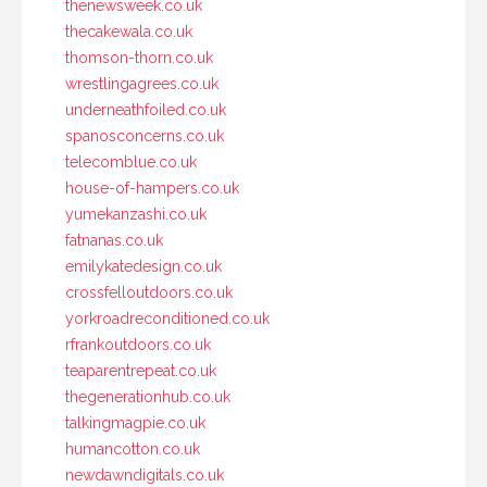
thenewsweek.co.uk
thecakewala.co.uk
thomson-thorn.co.uk
wrestlingagrees.co.uk
underneathfoiled.co.uk
spanosconcerns.co.uk
telecomblue.co.uk
house-of-hampers.co.uk
yumekanzashi.co.uk
fatnanas.co.uk
emilykatedesign.co.uk
crossfelloutdoors.co.uk
yorkroadreconditioned.co.uk
rfrankoutdoors.co.uk
teaparentrepeat.co.uk
thegenerationhub.co.uk
talkingmagpie.co.uk
humancotton.co.uk
newdawndigitals.co.uk