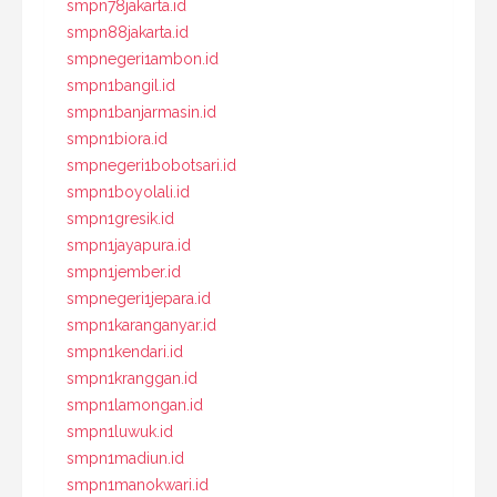
smpn78jakarta.id
smpn88jakarta.id
smpnegeri1ambon.id
smpn1bangil.id
smpn1banjarmasin.id
smpn1biora.id
smpnegeri1bobotsari.id
smpn1boyolali.id
smpn1gresik.id
smpn1jayapura.id
smpn1jember.id
smpnegeri1jepara.id
smpn1karanganyar.id
smpn1kendari.id
smpn1kranggan.id
smpn1lamongan.id
smpn1luwuk.id
smpn1madiun.id
smpn1manokwari.id