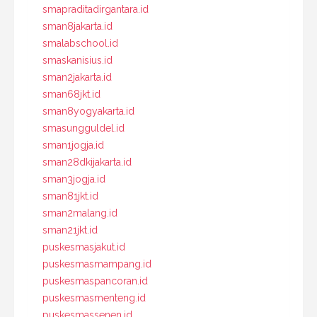
smapraditadirgantara.id
sman8jakarta.id
smalabschool.id
smaskanisius.id
sman2jakarta.id
sman68jkt.id
sman8yogyakarta.id
smasungguldel.id
sman1jogja.id
sman28dkijakarta.id
sman3jogja.id
sman81jkt.id
sman2malang.id
sman21jkt.id
puskesmasjakut.id
puskesmasmampang.id
puskesmaspancoran.id
puskesmasmenteng.id
puskesmassenen.id