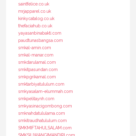
saintfelice.co.uk
mrjapparel.co.uk
kinkycatalog.co.uk
thefaciahub.co.uk
yayasanbinabakti.com
paudtunasbangsa.com
smkal-amin.com
smkal-manar.com
smkdarulamal.com
smkitpasundan.com
smkpgrikamal.com
smktarbiyatululum.com
smkyasalam-elummah.com
smkpelitaynh.com
smkyasinacigombong.com
smknahdatululama.com
smkitraudhatululum.com
SMKMIFTAHULSALAM.com
SMKSILIWANGIMANDIRI.com