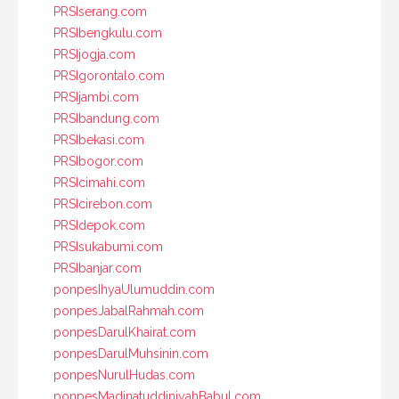
PRSIserang.com
PRSIbengkulu.com
PRSIjogja.com
PRSIgorontalo.com
PRSIjambi.com
PRSIbandung.com
PRSIbekasi.com
PRSIbogor.com
PRSIcimahi.com
PRSIcirebon.com
PRSIdepok.com
PRSIsukabumi.com
PRSIbanjar.com
ponpesIhyaUlumuddin.com
ponpesJabalRahmah.com
ponpesDarulKhairat.com
ponpesDarulMuhsinin.com
ponpesNurulHudas.com
ponpesMadinatuddiniyahBabul.com