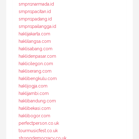
smpn1narmada.id
smpn1pacitan.id
smpn1padang.id
smpn1pailangga.id
haklijakarta.com
haklilangsa.com
haklisabang.com
haklidenpasar.com
haklicilegon.com
hakliserang.com
haklibengkulu.com
haklijogja.com
haklijambi.com
haklibandung.com
haklibekasi.com
haklibogor.com
perfectperson.co.uk
tourmusicfest.co.uk
strongdemocracy.co.uk