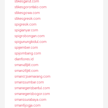
stikesgarut.com
stikesgorontalo.com
stikesgowa.com
stikesgresik.com
spigresik.com
spigianyar.com
spigrobongan.com
spigunungkidul.com
spijember.com
spijombang.com
dianflores.id
sman48jkt.com
sman26jkt.com
sman03semarang.com
sman1sumbar.com
smanegeri1bantul.com
smanegeri1bogor.com
sman1surabaya.com
sman6jogja.com