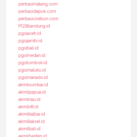
perbasimalang.com
perbasidepok.com
perbasicirebon.com
PGSIbandung.id
pgsiaceh.id
pgsijambi.id
pgsibali.id
pgsimedan.id
pgsilombok.id
pgsimaluku.id
pgsimanado.id
akmilsumbar.id
akmilpapua.id
akmilriau.id
akmilntt.id
akmilkalbar.id
akmilkalsel.id
akmilbali.id
akmilbanten.id