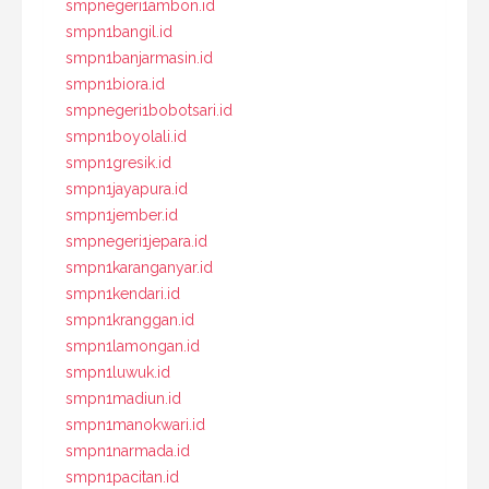
smpnegeri1ambon.id
smpn1bangil.id
smpn1banjarmasin.id
smpn1biora.id
smpnegeri1bobotsari.id
smpn1boyolali.id
smpn1gresik.id
smpn1jayapura.id
smpn1jember.id
smpnegeri1jepara.id
smpn1karanganyar.id
smpn1kendari.id
smpn1kranggan.id
smpn1lamongan.id
smpn1luwuk.id
smpn1madiun.id
smpn1manokwari.id
smpn1narmada.id
smpn1pacitan.id