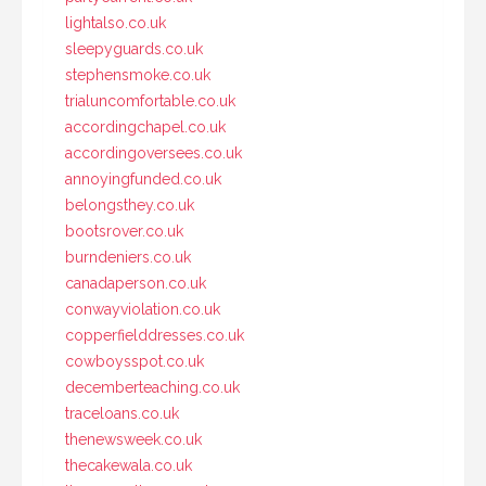
lightalso.co.uk
sleepyguards.co.uk
stephensmoke.co.uk
trialuncomfortable.co.uk
accordingchapel.co.uk
accordingoversees.co.uk
annoyingfunded.co.uk
belongsthey.co.uk
bootsrover.co.uk
burndeniers.co.uk
canadaperson.co.uk
conwayviolation.co.uk
copperfielddresses.co.uk
cowboysspot.co.uk
decemberteaching.co.uk
traceloans.co.uk
thenewsweek.co.uk
thecakewala.co.uk