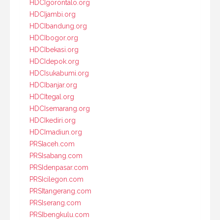
HDCIgorontalo.org
HDCIjambi.org
HDCIbandung.org
HDCIbogor.org
HDCIbekasi.org
HDCIdepok.org
HDCIsukabumi.org
HDCIbanjar.org
HDCItegal.org
HDCIsemarang.org
HDCIkediri.org
HDCImadiun.org
PRSIaceh.com
PRSIsabang.com
PRSIdenpasar.com
PRSIcilegon.com
PRSItangerang.com
PRSIserang.com
PRSIbengkulu.com