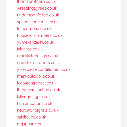
thomson-thorn.co.uk
wrestlingagrees.co.uk
underneathfoiled.co.uk
spanosconcerns.co.uk
telecomblue.co.uk
house-of-hampers.co.uk
yumekanzashi.co.uk
fatnanas.co.uk
emilykatedesign.co.uk
crossfelloutdoors.co.uk
yorkroadreconditioned.co.uk
rfrankoutdoors.co.uk
teaparentrepeat.co.uk
thegenerationhub.co.uk
talkingmagpie.co.uk
humancotton.co.uk
newdawndigitals.co.uk
saintfelice.co.uk
mrjapparel.co.uk