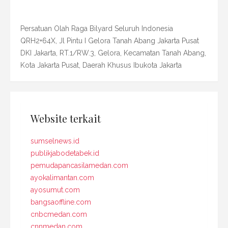
Persatuan Olah Raga Bilyard Seluruh Indonesia
QRH2+64X, Jl Pintu I Gelora Tanah Abang Jakarta Pusat
DKI Jakarta, RT.1/RW.3, Gelora, Kecamatan Tanah Abang,
Kota Jakarta Pusat, Daerah Khusus Ibukota Jakarta
Website terkait
sumselnews.id
publikjabodetabek.id
pemudapancasilamedan.com
ayokalimantan.com
ayosumut.com
bangsaoffline.com
cnbcmedan.com
cnnmedan.com