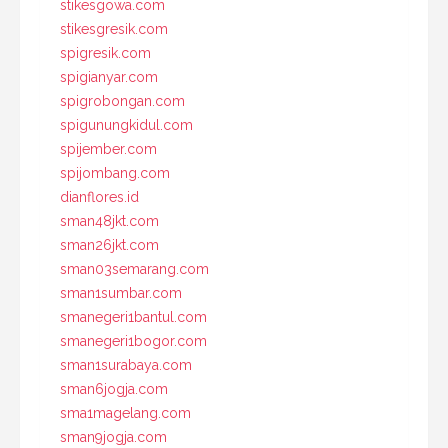
stikesgowa.com
stikesgresik.com
spigresik.com
spigianyar.com
spigrobongan.com
spigunungkidul.com
spijember.com
spijombang.com
dianflores.id
sman48jkt.com
sman26jkt.com
sman03semarang.com
sman1sumbar.com
smanegeri1bantul.com
smanegeri1bogor.com
sman1surabaya.com
sman6jogja.com
sma1magelang.com
sman9jogja.com