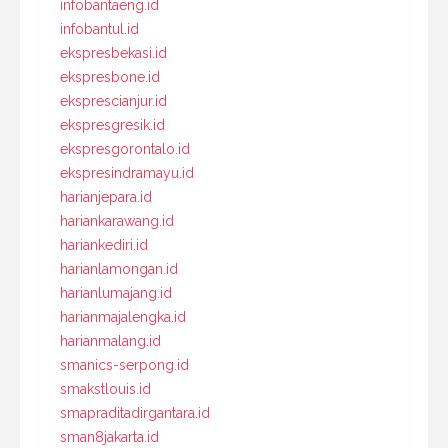
infobantaeng.id
infobantul.id
ekspresbekasi.id
ekspresbone.id
eksprescianjur.id
ekspresgresik.id
ekspresgorontalo.id
ekspresindramayu.id
harianjepara.id
hariankarawang.id
hariankediri.id
harianlamongan.id
harianlumajang.id
harianmajalengka.id
harianmalang.id
smanics-serpong.id
smakstlouis.id
smapraditadirgantara.id
sman8jakarta.id