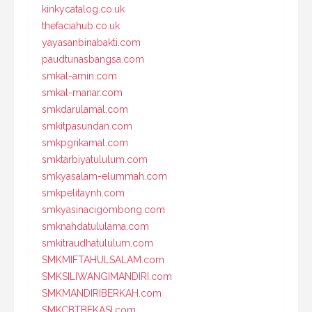
kinkycatalog.co.uk
thefaciahub.co.uk
yayasanbinabakti.com
paudtunasbangsa.com
smkal-amin.com
smkal-manar.com
smkdarulamal.com
smkitpasundan.com
smkpgrikamal.com
smktarbiyatululum.com
smkyasalam-elummah.com
smkpelitaynh.com
smkyasinacigombong.com
smknahdatululama.com
smkitraudhatululum.com
SMKMIFTAHULSALAM.com
SMKSILIWANGIMANDIRI.com
SMKMANDIRIBERKAH.com
SMKCBTBEKASI.com