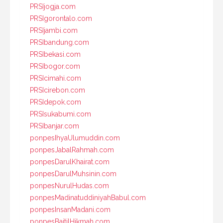
PRSIjogja.com
PRSIgorontalo.com
PRSIjambi.com
PRSIbandung.com
PRSIbekasi.com
PRSIbogor.com
PRSIcimahi.com
PRSIcirebon.com
PRSIdepok.com
PRSIsukabumi.com
PRSIbanjar.com
ponpesIhyaUlumuddin.com
ponpesJabalRahmah.com
ponpesDarulKhairat.com
ponpesDarulMuhsinin.com
ponpesNurulHudas.com
ponpesMadinatuddiniyahBabul.com
ponpesInsanMadani.com
ponpesBaitilHikmah.com