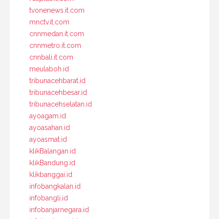
tvonenews.it.com
mnctv.it.com
cnnmedan.it.com
cnnmetro.it.com
cnnbali.it.com
meulaboh.id
tribunacehbarat.id
tribunacehbesar.id
tribunacehselatan.id
ayoagam.id
ayoasahan.id
ayoasmat.id
klikBalangan.id
klikBandung.id
klikbanggai.id
infobangkalan.id
infobangli.id
infobanjarnegara.id