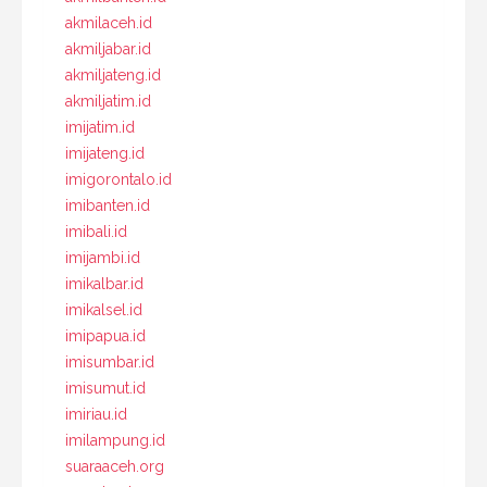
akmilaceh.id
akmiljabar.id
akmiljateng.id
akmiljatim.id
imijatim.id
imijateng.id
imigorontalo.id
imibanten.id
imibali.id
imijambi.id
imikalbar.id
imikalsel.id
imipapua.id
imisumbar.id
imisumut.id
imiriau.id
imilampung.id
suaraaceh.org