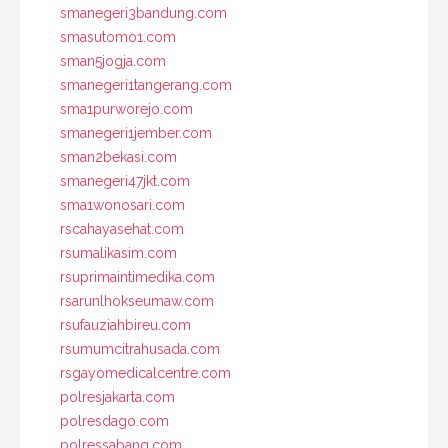
smanegeri3bandung.com
smasutomo1.com
sman5jogja.com
smanegeri1tangerang.com
sma1purworejo.com
smanegeri1jember.com
sman2bekasi.com
smanegeri47jkt.com
sma1wonosari.com
rscahayasehat.com
rsumalikasim.com
rsuprimaintimedika.com
rsarunlhokseumaw.com
rsufauziahbireu.com
rsumumcitrahusada.com
rsgayomedicalcentre.com
polresjakarta.com
polresdago.com
polressabang.com