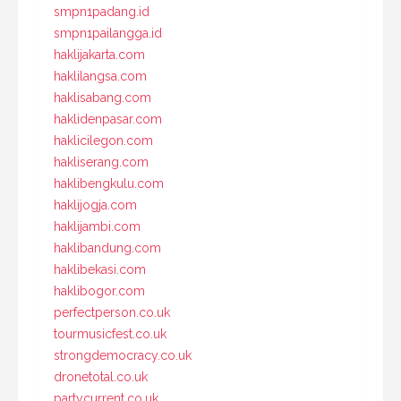
smpn1padang.id
smpn1pailangga.id
haklijakarta.com
haklilangsa.com
haklisabang.com
haklidenpasar.com
haklicilegon.com
hakliserang.com
haklibengkulu.com
haklijogja.com
haklijambi.com
haklibandung.com
haklibekasi.com
haklibogor.com
perfectperson.co.uk
tourmusicfest.co.uk
strongdemocracy.co.uk
dronetotal.co.uk
partycurrent.co.uk