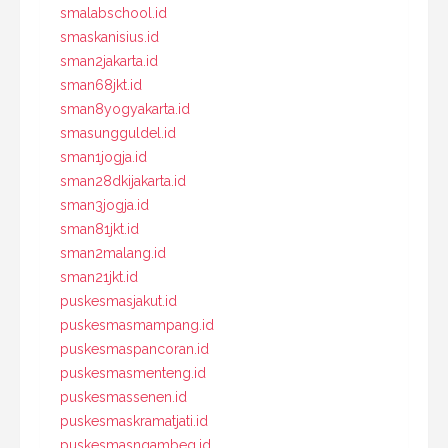
smalabschool.id
smaskanisius.id
sman2jakarta.id
sman68jkt.id
sman8yogyakarta.id
smasungguldel.id
sman1jogja.id
sman28dkijakarta.id
sman3jogja.id
sman81jkt.id
sman2malang.id
sman21jkt.id
puskesmasjakut.id
puskesmasmampang.id
puskesmaspancoran.id
puskesmasmenteng.id
puskesmassenen.id
puskesmaskramatjati.id
puskesmasngambeg.id