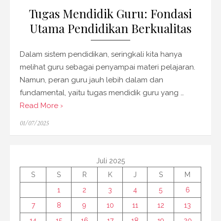
Tugas Mendidik Guru: Fondasi
Utama Pendidikan Berkualitas
Dalam sistem pendidikan, seringkali kita hanya
melihat guru sebagai penyampai materi pelajaran.
Namun, peran guru jauh lebih dalam dan
fundamental, yaitu tugas mendidik guru yang …
Read More ›
Posted
01/07/2025
on
Juli 2025
S
S
R
K
J
S
M
1
2
3
4
5
6
7
8
9
10
11
12
13
14
15
16
17
18
19
20