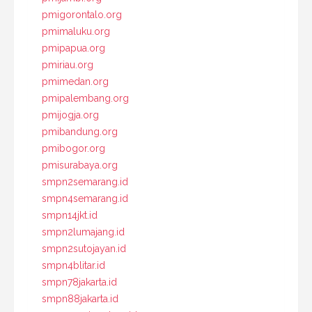
pmigorontalo.org
pmimaluku.org
pmipapua.org
pmiriau.org
pmimedan.org
pmipalembang.org
pmijogja.org
pmibandung.org
pmibogor.org
pmisurabaya.org
smpn2semarang.id
smpn4semarang.id
smpn14jkt.id
smpn2lumajang.id
smpn2sutojayan.id
smpn4blitar.id
smpn78jakarta.id
smpn88jakarta.id