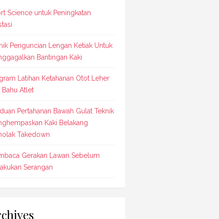
rt Science untuk Peningkatan
stasi
nik Penguncian Lengan Ketiak Untuk
ggagalkan Bantingan Kaki
gram Latihan Ketahanan Otot Leher
 Bahu Atlet
duan Pertahanan Bawah Gulat Teknik
ghempaskan Kaki Belakang
olak Takedown
baca Gerakan Lawan Sebelum
akukan Serangan
chives