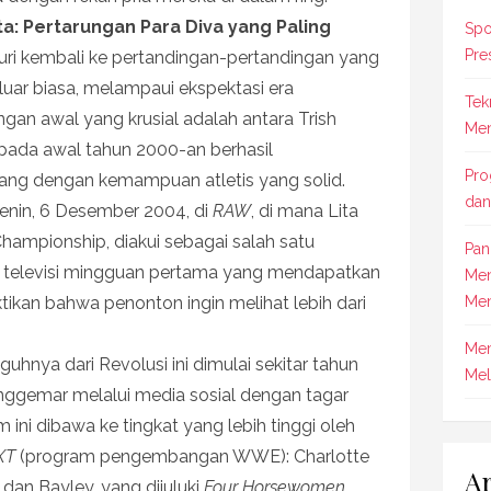
ta: Pertarungan Para Diva yang Paling
Spo
Pre
usuri kembali ke pertandingan-pertandingan yang
luar biasa, melampaui ekspektasi era
Tek
gan awal yang krusial adalah antara Trish
Men
g pada awal tahun 2000-an berhasil
Pro
ang dengan kemampuan atletis yang solid.
dan
enin, 6 Desember 2004, di
RAW
, di mana Lita
mpionship, diakui sebagai salah satu
Pan
televisi mingguan pertama yang mendapatkan
Men
tikan bahwa penonton ingin melihat lebih dari
Men
Mem
hnya dari Revolusi ini dimulai sekitar tahun
Mel
nggemar melalui media sosial dengan tagar
i dibawa ke tingkat yang lebih tinggi oleh
XT
(program pengembangan WWE): Charlotte
Ar
 dan Bayley, yang dijuluki
Four Horsewomen
.