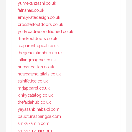
yumekanzashi.co.uk
fatnanas.co.uk
emilykatedesign.co.uk
crossfelloutdoors.co.uk
yorkroadreconditioned.co.uk
rfrankoutdoors.co.uk
teaparentrepeat.co.uk
thegenerationhub.co.uk
talkingmagpie.co.uk
humancotton.co.uk
newdawndigitals.co.uk
saintfelice.co.uk
mrjapparel.co.uk
kinkycatalog.co.uk
thefaciahub.co.uk
yayasanbinabakti.com
paudtunasbangsa.com
smkal-amin.com
smkal-manar.com