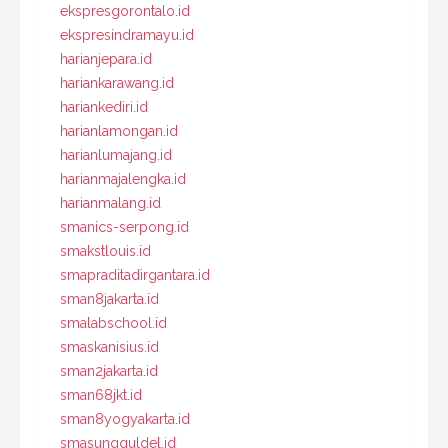
ekspresgorontalo.id
ekspresindramayu.id
harianjepara.id
hariankarawang.id
hariankediri.id
harianlamongan.id
harianlumajang.id
harianmajalengka.id
harianmalang.id
smanics-serpong.id
smakstlouis.id
smapraditadirgantara.id
sman8jakarta.id
smalabschool.id
smaskanisius.id
sman2jakarta.id
sman68jkt.id
sman8yogyakarta.id
smasungguldel.id