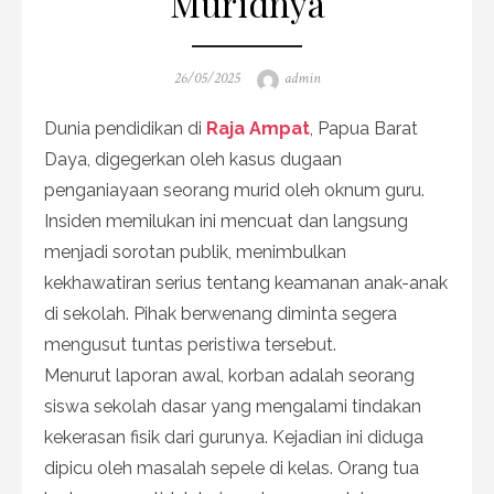
Muridnya
Posted
Author
26/05/2025
admin
on
Dunia pendidikan di
Raja Ampat
, Papua Barat
Daya, digegerkan oleh kasus dugaan
penganiayaan seorang murid oleh oknum guru.
Insiden memilukan ini mencuat dan langsung
menjadi sorotan publik, menimbulkan
kekhawatiran serius tentang keamanan anak-anak
di sekolah. Pihak berwenang diminta segera
mengusut tuntas peristiwa tersebut.
Menurut laporan awal, korban adalah seorang
siswa sekolah dasar yang mengalami tindakan
kekerasan fisik dari gurunya. Kejadian ini diduga
dipicu oleh masalah sepele di kelas. Orang tua