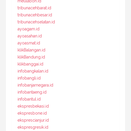
meulaboh.id
tribunacehbarat.id
tribunacehbesar.id
tribunacehselatan.id
ayoagam.id
ayoasahan.id
ayoasmat.id
klikBalangan.id
klikBandung.id
klikbanggai.id
infobangkalan.id
infobangli.id
infobanjarnegara.id
infobantaeng.id
infobantul.id
ekspresbekasi.id
ekspresbone.id
eksprescianjur.id
ekspresgresik.id