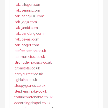
haklicilegon.com
hakliserang.com
haklibengkulu.com
haklijogja.com
haklijambi.com
haklibandung.com
haklibekasi.com
haklibogor.com
perfectperson.co.uk
tourmusicfest.co.uk
strongdemocracy.co.uk
dronetotal.co.uk
partycurrent.co.uk
lightalso.co.uk
sleepyguards.co.uk
stephensmoke.co.uk
trialuncomfortable.co.uk
accordingchapel.co.uk