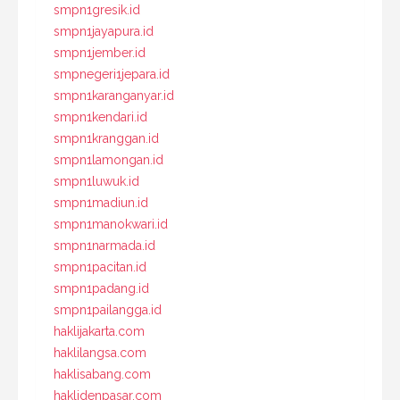
smpn1gresik.id
smpn1jayapura.id
smpn1jember.id
smpnegeri1jepara.id
smpn1karanganyar.id
smpn1kendari.id
smpn1kranggan.id
smpn1lamongan.id
smpn1luwuk.id
smpn1madiun.id
smpn1manokwari.id
smpn1narmada.id
smpn1pacitan.id
smpn1padang.id
smpn1pailangga.id
haklijakarta.com
haklilangsa.com
haklisabang.com
haklidenpasar.com