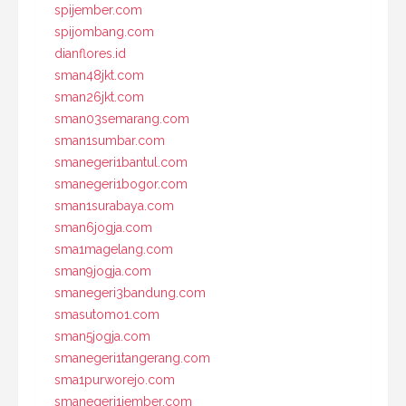
spijember.com
spijombang.com
dianflores.id
sman48jkt.com
sman26jkt.com
sman03semarang.com
sman1sumbar.com
smanegeri1bantul.com
smanegeri1bogor.com
sman1surabaya.com
sman6jogja.com
sma1magelang.com
sman9jogja.com
smanegeri3bandung.com
smasutomo1.com
sman5jogja.com
smanegeri1tangerang.com
sma1purworejo.com
smanegeri1jember.com