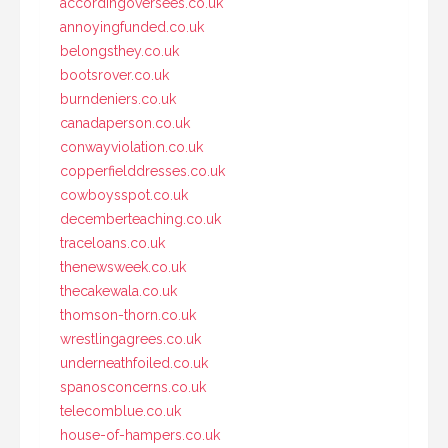
accordingoversees.co.uk
annoyingfunded.co.uk
belongsthey.co.uk
bootsrover.co.uk
burndeniers.co.uk
canadaperson.co.uk
conwayviolation.co.uk
copperfielddresses.co.uk
cowboysspot.co.uk
decemberteaching.co.uk
traceloans.co.uk
thenewsweek.co.uk
thecakewala.co.uk
thomson-thorn.co.uk
wrestlingagrees.co.uk
underneathfoiled.co.uk
spanosconcerns.co.uk
telecomblue.co.uk
house-of-hampers.co.uk