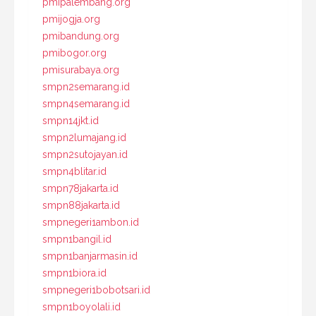
pmipalembang.org
pmijogja.org
pmibandung.org
pmibogor.org
pmisurabaya.org
smpn2semarang.id
smpn4semarang.id
smpn14jkt.id
smpn2lumajang.id
smpn2sutojayan.id
smpn4blitar.id
smpn78jakarta.id
smpn88jakarta.id
smpnegeri1ambon.id
smpn1bangil.id
smpn1banjarmasin.id
smpn1biora.id
smpnegeri1bobotsari.id
smpn1boyolali.id