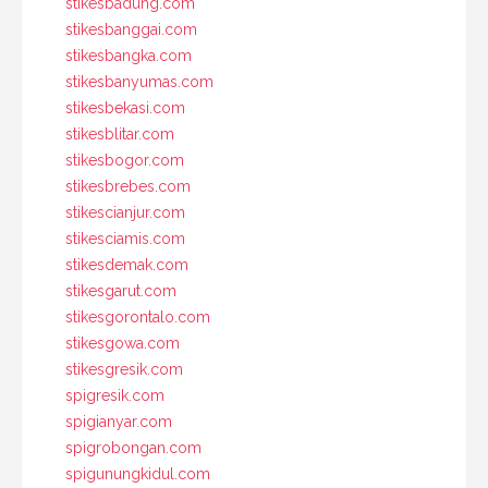
stikesbadung.com
stikesbanggai.com
stikesbangka.com
stikesbanyumas.com
stikesbekasi.com
stikesblitar.com
stikesbogor.com
stikesbrebes.com
stikescianjur.com
stikesciamis.com
stikesdemak.com
stikesgarut.com
stikesgorontalo.com
stikesgowa.com
stikesgresik.com
spigresik.com
spigianyar.com
spigrobongan.com
spigunungkidul.com