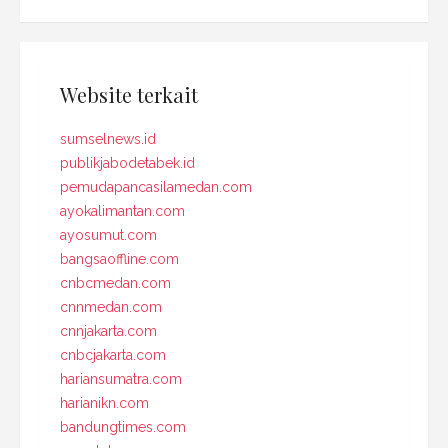
Website terkait
sumselnews.id
publikjabodetabek.id
pemudapancasilamedan.com
ayokalimantan.com
ayosumut.com
bangsaoffline.com
cnbcmedan.com
cnnmedan.com
cnnjakarta.com
cnbcjakarta.com
hariansumatra.com
harianikn.com
bandungtimes.com