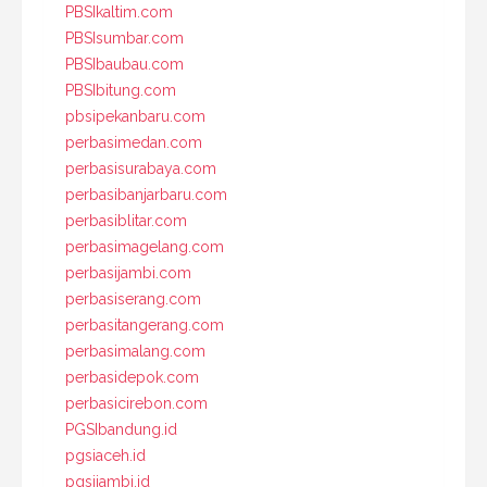
PBSIkaltim.com
PBSIsumbar.com
PBSIbaubau.com
PBSIbitung.com
pbsipekanbaru.com
perbasimedan.com
perbasisurabaya.com
perbasibanjarbaru.com
perbasiblitar.com
perbasimagelang.com
perbasijambi.com
perbasiserang.com
perbasitangerang.com
perbasimalang.com
perbasidepok.com
perbasicirebon.com
PGSIbandung.id
pgsiaceh.id
pgsijambi.id