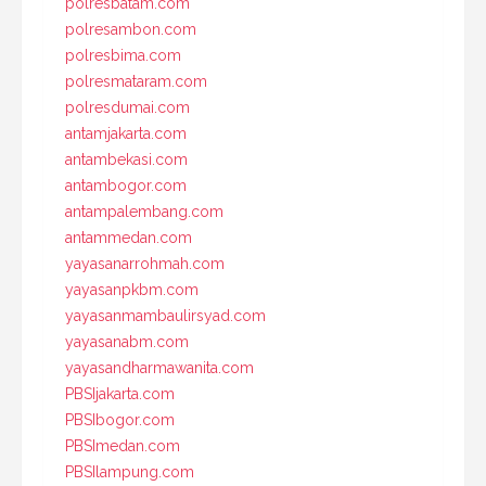
polresbatam.com
polresambon.com
polresbima.com
polresmataram.com
polresdumai.com
antamjakarta.com
antambekasi.com
antambogor.com
antampalembang.com
antammedan.com
yayasanarrohmah.com
yayasanpkbm.com
yayasanmambaulirsyad.com
yayasanabm.com
yayasandharmawanita.com
PBSIjakarta.com
PBSIbogor.com
PBSImedan.com
PBSIlampung.com