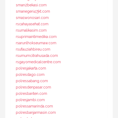
sman2bekasi.com
smanegeri47jkt.com
sma1wonosari.com
rscahayasehat.com
rsumalikasim.com
rsuprimaintimedika.com
rsarunlhokseumaw.com
rsufauziahbireu.com
rsumumcitrahusada.com
rsgayomedicalcentre.com
polresjakarta.com
polresdago.com
polressabang.com
polresdenpasar.com
polresbanten.com
polresjambi.com
polressamarinda.com
polresbanjarmasin.com