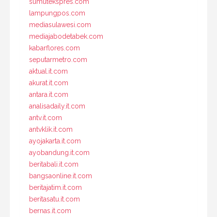
sumutekspres.com
lampungpos.com
mediasulawesi.com
mediajabodetabek.com
kabarflores.com
seputarmetro.com
aktual.it.com
akurat.it.com
antara.it.com
analisadaily.it.com
antv.it.com
antvklik.it.com
ayojakarta.it.com
ayobandung.it.com
beritabali.it.com
bangsaonline.it.com
beritajatim.it.com
beritasatu.it.com
bernas.it.com