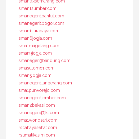
sman03semarang.com
sman1sumbar.com
smanegeri1bantul.com
smanegeri1bogor.com
sman1surabaya.com
sman6jogja.com
sma1magelang.com
sman9jogja.com
smanegeri3bandung.com
smasutomo1.com
sman5jogja.com
smanegeri1tangerang.com
sma1purworejo.com
smanegeri1jember.com
sman2bekasi.com
smanegeri47jkt.com
sma1wonosari.com
rscahayasehat.com
rsumalikasim.com