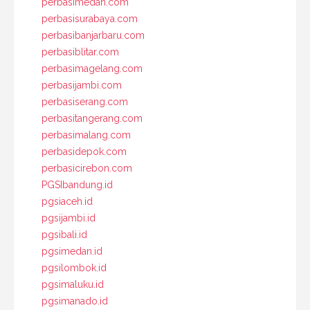
perbasimedan.com
perbasisurabaya.com
perbasibanjarbaru.com
perbasiblitar.com
perbasimagelang.com
perbasijambi.com
perbasiserang.com
perbasitangerang.com
perbasimalang.com
perbasidepok.com
perbasicirebon.com
PGSIbandung.id
pgsiaceh.id
pgsijambi.id
pgsibali.id
pgsimedan.id
pgsilombok.id
pgsimaluku.id
pgsimanado.id