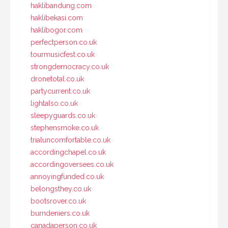
haklibandung.com
haklibekasi.com
haklibogor.com
perfectperson.co.uk
tourmusicfest.co.uk
strongdemocracy.co.uk
dronetotal.co.uk
partycurrent.co.uk
lightalso.co.uk
sleepyguards.co.uk
stephensmoke.co.uk
trialuncomfortable.co.uk
accordingchapel.co.uk
accordingoversees.co.uk
annoyingfunded.co.uk
belongsthey.co.uk
bootsrover.co.uk
burndeniers.co.uk
canadaperson.co.uk