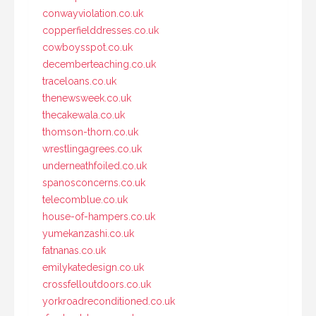
conwayviolation.co.uk
copperfielddresses.co.uk
cowboysspot.co.uk
decemberteaching.co.uk
traceloans.co.uk
thenewsweek.co.uk
thecakewala.co.uk
thomson-thorn.co.uk
wrestlingagrees.co.uk
underneathfoiled.co.uk
spanosconcerns.co.uk
telecomblue.co.uk
house-of-hampers.co.uk
yumekanzashi.co.uk
fatnanas.co.uk
emilykatedesign.co.uk
crossfelloutdoors.co.uk
yorkroadreconditioned.co.uk