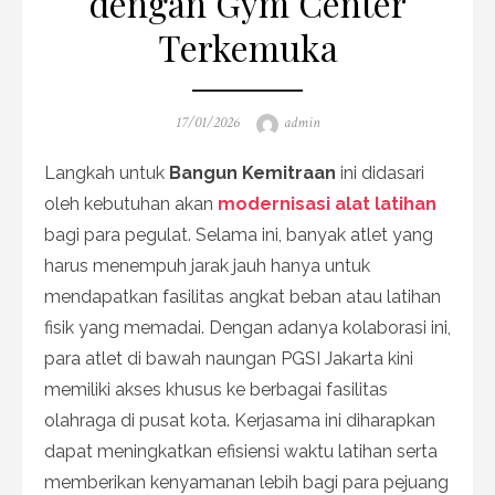
dengan Gym Center
Terkemuka
Posted
Author
17/01/2026
admin
on
Langkah untuk
Bangun Kemitraan
ini didasari
oleh kebutuhan akan
modernisasi alat latihan
bagi para pegulat. Selama ini, banyak atlet yang
harus menempuh jarak jauh hanya untuk
mendapatkan fasilitas angkat beban atau latihan
fisik yang memadai. Dengan adanya kolaborasi ini,
para atlet di bawah naungan PGSI Jakarta kini
memiliki akses khusus ke berbagai fasilitas
olahraga di pusat kota. Kerjasama ini diharapkan
dapat meningkatkan efisiensi waktu latihan serta
memberikan kenyamanan lebih bagi para pejuang