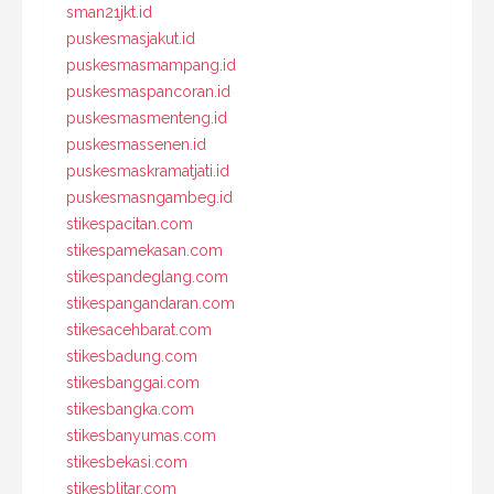
sman21jkt.id
puskesmasjakut.id
puskesmasmampang.id
puskesmaspancoran.id
puskesmasmenteng.id
puskesmassenen.id
puskesmaskramatjati.id
puskesmasngambeg.id
stikespacitan.com
stikespamekasan.com
stikespandeglang.com
stikespangandaran.com
stikesacehbarat.com
stikesbadung.com
stikesbanggai.com
stikesbangka.com
stikesbanyumas.com
stikesbekasi.com
stikesblitar.com