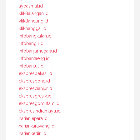
ayoasmat.id
klikBalangan.id
klikBandung.id
klikbanggai.id
infobangkalan.id
infobangli.id
infobanjarnegara.id
infobantaeng.id
infobantul.id
ekspresbekasi.id
ekspresbone.id
eksprescianjur.id
ekspresgresik.id
ekspresgorontalo.id
ekspresindramayu.id
harianjepara.id
hariankarawang.id
hariankediri.id