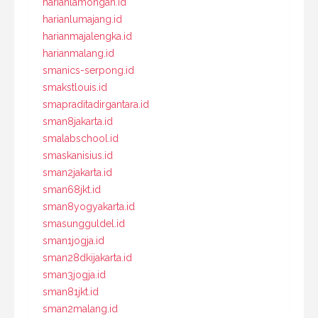
harianlamongan.id
harianlumajang.id
harianmajalengka.id
harianmalang.id
smanics-serpong.id
smakstlouis.id
smapraditadirgantara.id
sman8jakarta.id
smalabschool.id
smaskanisius.id
sman2jakarta.id
sman68jkt.id
sman8yogyakarta.id
smasungguldel.id
sman1jogja.id
sman28dkijakarta.id
sman3jogja.id
sman81jkt.id
sman2malang.id