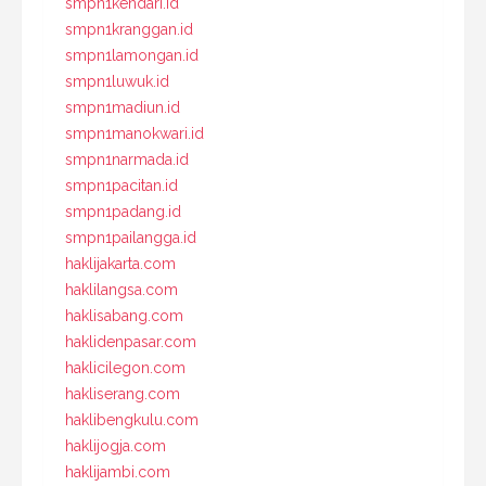
smpn1kendari.id
smpn1kranggan.id
smpn1lamongan.id
smpn1luwuk.id
smpn1madiun.id
smpn1manokwari.id
smpn1narmada.id
smpn1pacitan.id
smpn1padang.id
smpn1pailangga.id
haklijakarta.com
haklilangsa.com
haklisabang.com
haklidenpasar.com
haklicilegon.com
hakliserang.com
haklibengkulu.com
haklijogja.com
haklijambi.com