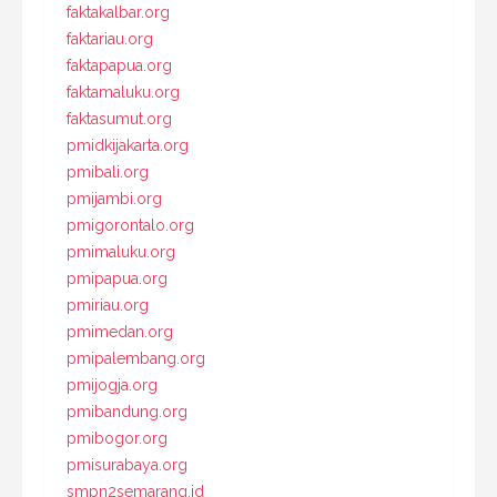
faktakalbar.org
faktariau.org
faktapapua.org
faktamaluku.org
faktasumut.org
pmidkijakarta.org
pmibali.org
pmijambi.org
pmigorontalo.org
pmimaluku.org
pmipapua.org
pmiriau.org
pmimedan.org
pmipalembang.org
pmijogja.org
pmibandung.org
pmibogor.org
pmisurabaya.org
smpn2semarang.id