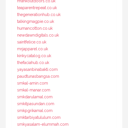
rfrankoutdoors.co.uk
teaparentrepeat.co.uk
thegenerationhub.co.uk
talkingmagpie.co.uk
humancotton.co.uk
newdawndigitals.co.uk
saintfelice.co.uk
mrjapparel.co.uk
kinkycatalog.co.uk
thefaciahub.co.uk
yayasanbinabakti.com
paudtunasbangsa.com
smkal-amin.com
smkal-manar.com
smkdarulamal.com
smkitpasundan.com
smkpgrikamal.com
smktarbiyatululum.com
smkyasalam-elummah.com