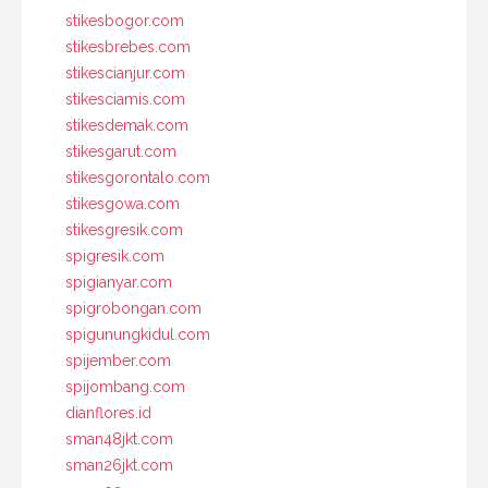
stikesbogor.com
stikesbrebes.com
stikescianjur.com
stikesciamis.com
stikesdemak.com
stikesgarut.com
stikesgorontalo.com
stikesgowa.com
stikesgresik.com
spigresik.com
spigianyar.com
spigrobongan.com
spigunungkidul.com
spijember.com
spijombang.com
dianflores.id
sman48jkt.com
sman26jkt.com