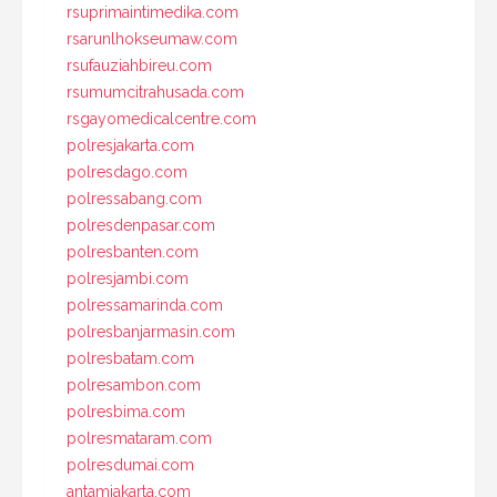
rsuprimaintimedika.com
rsarunlhokseumaw.com
rsufauziahbireu.com
rsumumcitrahusada.com
rsgayomedicalcentre.com
polresjakarta.com
polresdago.com
polressabang.com
polresdenpasar.com
polresbanten.com
polresjambi.com
polressamarinda.com
polresbanjarmasin.com
polresbatam.com
polresambon.com
polresbima.com
polresmataram.com
polresdumai.com
antamjakarta.com