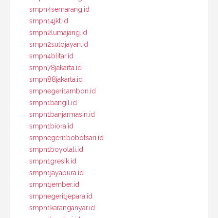
smpn4semarang.id
smpn14jkt.id
smpn2lumajang.id
smpn2sutojayan.id
smpn4blitar.id
smpn78jakarta.id
smpn88jakarta.id
smpnegeri1ambon.id
smpn1bangil.id
smpn1banjarmasin.id
smpn1biora.id
smpnegeri1bobotsari.id
smpn1boyolali.id
smpn1gresik.id
smpn1jayapura.id
smpn1jember.id
smpnegeri1jepara.id
smpn1karanganyar.id