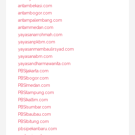
antambekasi.com
antambogor.com
antampalembang.com
antammedan.com
yayasanarrohmah.com
yayasanpkbm.com
yayasanmambaulirsyad.com
yayasanabm.com
yayasandharmawanita.com
PBSIjakarta.com
PBSIbogor.com
PBSImedan.com
PBSIlampung.com
PBSIkaltim.com
PBSIsumbar.com
PBSIbaubau.com
PBSIbitung.com
pbsipekanbaru.com