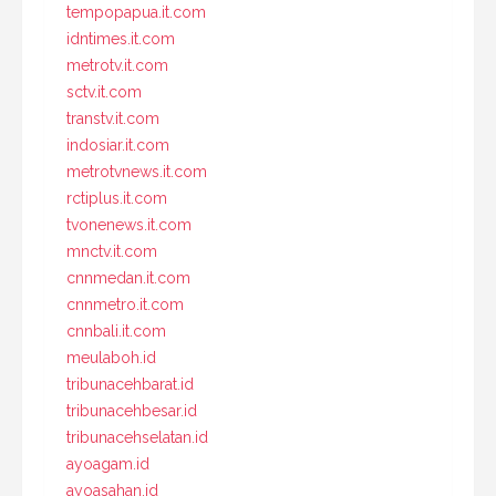
tempopapua.it.com
idntimes.it.com
metrotv.it.com
sctv.it.com
transtv.it.com
indosiar.it.com
metrotvnews.it.com
rctiplus.it.com
tvonenews.it.com
mnctv.it.com
cnnmedan.it.com
cnnmetro.it.com
cnnbali.it.com
meulaboh.id
tribunacehbarat.id
tribunacehbesar.id
tribunacehselatan.id
ayoagam.id
ayoasahan.id