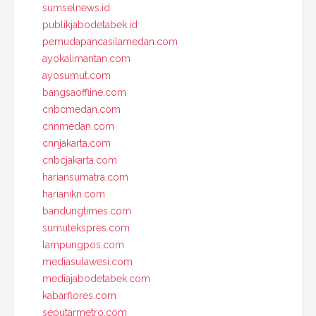
sumselnews.id
publikjabodetabek.id
pemudapancasilamedan.com
ayokalimantan.com
ayosumut.com
bangsaoffline.com
cnbcmedan.com
cnnmedan.com
cnnjakarta.com
cnbcjakarta.com
hariansumatra.com
harianikn.com
bandungtimes.com
sumutekspres.com
lampungpos.com
mediasulawesi.com
mediajabodetabek.com
kabarflores.com
seputarmetro.com