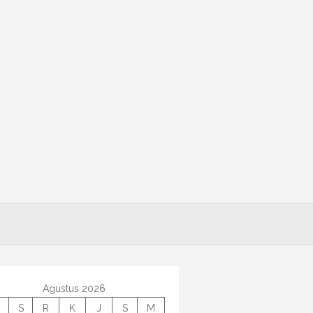
Agustus 2026
S
R
K
J
S
M