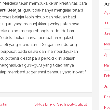
Ar
 Merdeka telah membuka keran kreativitas para
aru Belajar
, guru tidak hanya mengajar, tetapi
Agu
roses belajar lebih hidup dan relevan bagi
Jul
guru-guru yang menunjukkan peningkatan rasa
ereka dalam mengembangkan ide-ide baru.
Jun
Merdeka bukan hanya perubahan regulasi,
ilosofi yang mendalam. Dengan mendorong
Mei
berpusat pada siswa dan memberdayakan
Apr
cu potensi kreatif para pendidik. Ini adalah
 menghasilkan guru-guru yang tidak hanya
Mar
f, siap membentuk generasi penerus yang inovatif
Feb
Jan
Des
kulan
Siklus Energi Sel: Input-Output
No