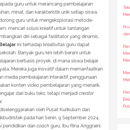
kepada guru untuk merancang pembelajaran
Tek
n, minat, dan karakteristik unik setiap siswa.
Men
ndorong guru untuk mengeksplorasi metode-
Pro
, mencari solusi kreatif untuk tantangan
dan
angkan diri sebagai fasilitator yang dinamis.
Belajar
ini terhadap kreativitas guru dapat
Pan
sekolah. Banyak guru kini lebih berani untuk
Men
jaran berbasis proyek, di mana siswa belajar
Men
yata. Mereka juga inovatif dalam memanfaatkan
Mem
n media pembelajaran interaktif, penggunaan
Mel
ptakan konten video pembelajaran yang menarik.
Pen
engajar dari buku teks, tetapi menjadi
creator
Bel
r.
Puk
diselenggarakan oleh Pusat Kurikulum dan
budristek pada hari Senin, 9 September 2024,
si pendidikan dan
coach
guru, Ibu Rina Anggraini,