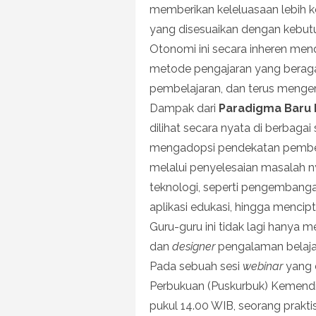
memberikan keleluasaan lebih 
yang disesuaikan dengan kebutuha
Otonomi ini secara inheren me
metode pengajaran yang beragam
pembelajaran, dan terus mengemb
Dampak dari
Paradigma Baru 
dilihat secara nyata di berbagai 
mengadopsi pendekatan pembela
melalui penyelesaian masalah n
teknologi, seperti pengembanga
aplikasi edukasi, hingga menci
Guru-guru ini tidak lagi hanya m
dan
designer
pengalaman belaja
Pada sebuah sesi
webinar
yang 
Perbukuan (Puskurbuk) Kemendik
pukul 14.00 WIB, seorang prakti