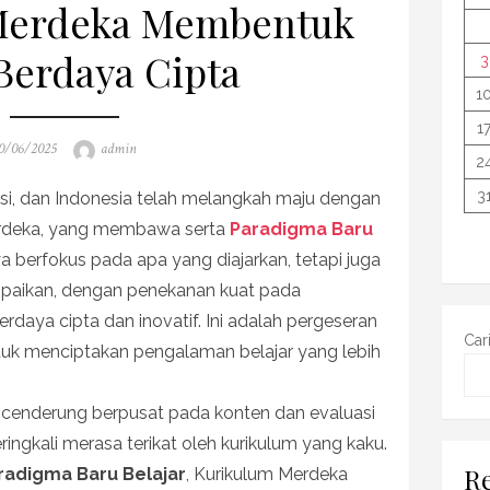
Merdeka Membentuk
Berdaya Cipta
3
1
1
osted
Author
0/06/2025
admin
2
n
3
usi, dan Indonesia telah melangkah maju dengan
rdeka, yang membawa serta
Paradigma Baru
nya berfokus pada apa yang diajarkan, tetapi juga
paikan, dengan penekanan kuat pada
daya cipta dan inovatif. Ini adalah pergeseran
Car
tuk menciptakan pengalaman belajar yang lebih
 cenderung berpusat pada konten dan evaluasi
ingkali merasa terikat oleh kurikulum yang kaku.
Re
radigma Baru Belajar
, Kurikulum Merdeka