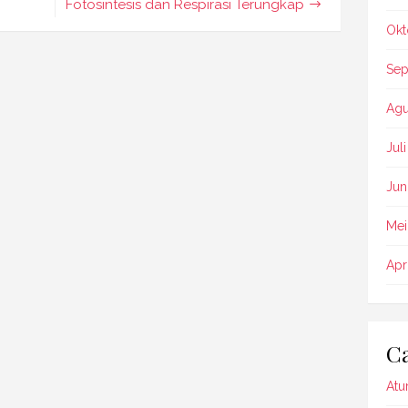
Fotosintesis dan Respirasi Terungkap
Okt
Sep
Agu
Jul
Jun
Mei
Apr
Ca
Atu