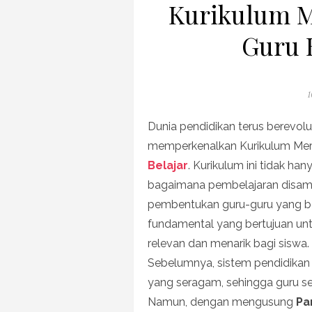
Kurikulum 
Guru 
P
1
o
Dunia pendidikan terus berevol
memperkenalkan Kurikulum Me
Belajar
. Kurikulum ini tidak ha
bagaimana pembelajaran disam
pembentukan guru-guru yang ber
fundamental yang bertujuan un
relevan dan menarik bagi siswa.
Sebelumnya, sistem pendidikan
yang seragam, sehingga guru ser
Namun, dengan mengusung
Pa