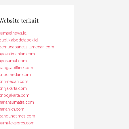
Website terkait
sumselnews.id
publikjabodetabek.id
pemudapancasilamedan.com
ayokalimantan.com
ayosumut.com
bangsaoffline.com
cnbcmedan.com
cnnmedan.com
cnnjakarta.com
cnbcjakarta.com
hariansumatra.com
harianikn.com
bandungtimes.com
sumutekspres.com