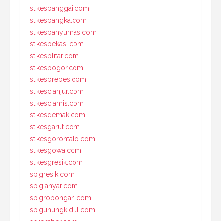
stikesbanggai.com
stikesbangka.com
stikesbanyumas.com
stikesbekasi.com
stikesblitar.com
stikesbogor.com
stikesbrebes.com
stikescianjur.com
stikesciamis.com
stikesdemak.com
stikesgarut.com
stikesgorontalo.com
stikesgowa.com
stikesgresik.com
spigresik.com
spigianyar.com
spigrobongan.com
spigunungkidul.com