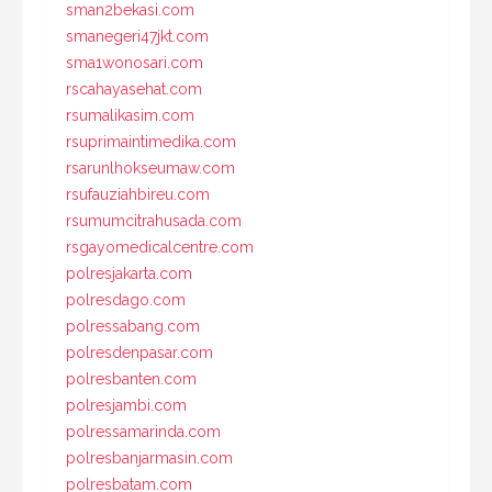
sman2bekasi.com
smanegeri47jkt.com
sma1wonosari.com
rscahayasehat.com
rsumalikasim.com
rsuprimaintimedika.com
rsarunlhokseumaw.com
rsufauziahbireu.com
rsumumcitrahusada.com
rsgayomedicalcentre.com
polresjakarta.com
polresdago.com
polressabang.com
polresdenpasar.com
polresbanten.com
polresjambi.com
polressamarinda.com
polresbanjarmasin.com
polresbatam.com