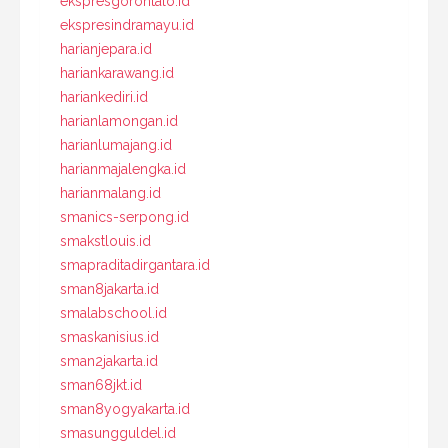
ekspresgorontalo.id
ekspresindramayu.id
harianjepara.id
hariankarawang.id
hariankediri.id
harianlamongan.id
harianlumajang.id
harianmajalengka.id
harianmalang.id
smanics-serpong.id
smakstlouis.id
smapraditadirgantara.id
sman8jakarta.id
smalabschool.id
smaskanisius.id
sman2jakarta.id
sman68jkt.id
sman8yogyakarta.id
smasungguldel.id