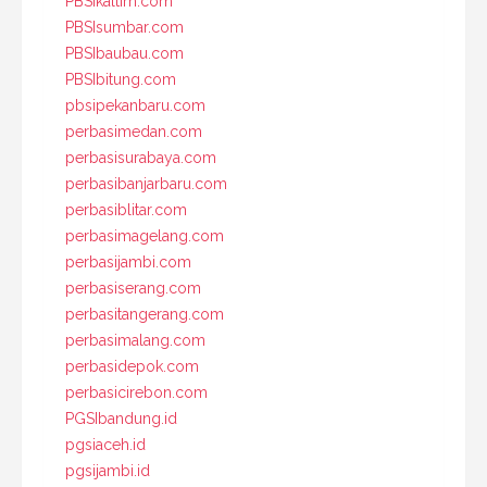
PBSIkaltim.com
PBSIsumbar.com
PBSIbaubau.com
PBSIbitung.com
pbsipekanbaru.com
perbasimedan.com
perbasisurabaya.com
perbasibanjarbaru.com
perbasiblitar.com
perbasimagelang.com
perbasijambi.com
perbasiserang.com
perbasitangerang.com
perbasimalang.com
perbasidepok.com
perbasicirebon.com
PGSIbandung.id
pgsiaceh.id
pgsijambi.id