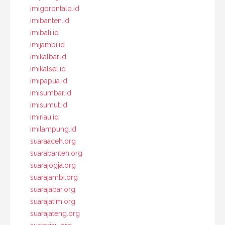
imigorontalo.id
imibanten.id
imibali.id
imijambi.id
imikalbar.id
imikalsel.id
imipapua.id
imisumbar.id
imisumut.id
imiriau.id
imilampung.id
suaraaceh.org
suarabanten.org
suarajogja.org
suarajambi.org
suarajabar.org
suarajatim.org
suarajateng.org