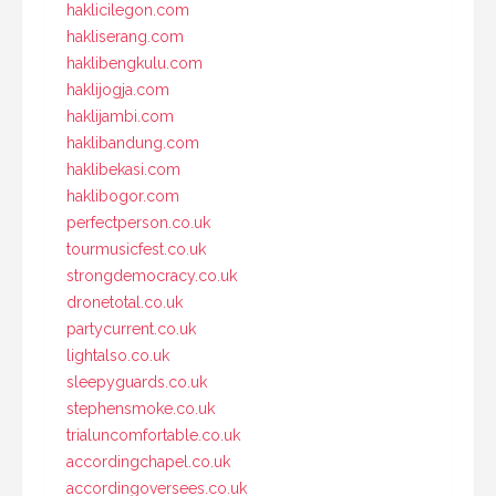
haklicilegon.com
hakliserang.com
haklibengkulu.com
haklijogja.com
haklijambi.com
haklibandung.com
haklibekasi.com
haklibogor.com
perfectperson.co.uk
tourmusicfest.co.uk
strongdemocracy.co.uk
dronetotal.co.uk
partycurrent.co.uk
lightalso.co.uk
sleepyguards.co.uk
stephensmoke.co.uk
trialuncomfortable.co.uk
accordingchapel.co.uk
accordingoversees.co.uk