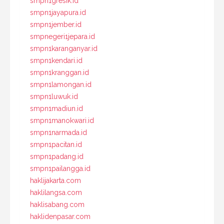
smpn1gresik.id
smpn1jayapura.id
smpn1jember.id
smpnegeri1jepara.id
smpn1karanganyar.id
smpn1kendari.id
smpn1kranggan.id
smpn1lamongan.id
smpn1luwuk.id
smpn1madiun.id
smpn1manokwari.id
smpn1narmada.id
smpn1pacitan.id
smpn1padang.id
smpn1pailangga.id
haklijakarta.com
haklilangsa.com
haklisabang.com
haklidenpasar.com