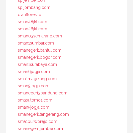
spijember.com
spijombang.com
dianflores.id
sman48jkt.com
sman26jkt.com
sman03semarang.com
sman1sumbar.com
smanegeri1bantul.com
smanegeri1bogor.com
sman1surabaya.com
sman6jogja.com
sma1magelang.com
sman9jogja.com
smanegeri3bandung.com
smasutomo1.com
sman5jogja.com
smanegeri1tangerang.com
sma1purworejo.com
smanegeri1jember.com