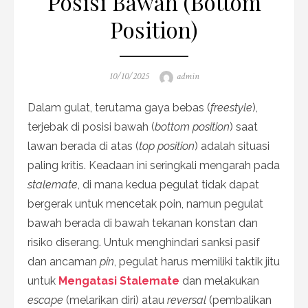
Posisi Bawah (Bottom
Position)
Posted
Author
10/10/2025
admin
on
Dalam gulat, terutama gaya bebas (
freestyle
),
terjebak di posisi bawah (
bottom position
) saat
lawan berada di atas (
top position
) adalah situasi
paling kritis. Keadaan ini seringkali mengarah pada
stalemate
, di mana kedua pegulat tidak dapat
bergerak untuk mencetak poin, namun pegulat
bawah berada di bawah tekanan konstan dan
risiko diserang. Untuk menghindari sanksi pasif
dan ancaman
pin
, pegulat harus memiliki taktik jitu
untuk
Mengatasi Stalemate
dan melakukan
escape
(melarikan diri) atau
reversal
(pembalikan