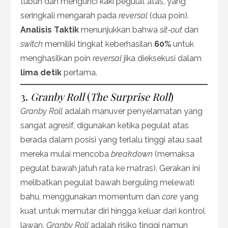
tubuh dan mengunci kaki pegulat atas, yang
seringkali mengarah pada
reversal
(dua poin).
Analisis Taktik
menunjukkan bahwa
sit-out
dan
switch
memiliki tingkat keberhasilan
60%
untuk
menghasilkan poin
reversal
jika dieksekusi dalam
lima detik
pertama.
3.
Granby Roll
(
The Surprise Roll
)
Granby Roll
adalah manuver penyelamatan yang
sangat agresif, digunakan ketika pegulat atas
berada dalam posisi yang terlalu tinggi atau saat
mereka mulai mencoba
breakdown
(memaksa
pegulat bawah jatuh rata ke matras). Gerakan ini
melibatkan pegulat bawah berguling melewati
bahu, menggunakan momentum dan
core
yang
kuat untuk memutar diri hingga keluar dari kontrol
lawan.
Granby Roll
adalah risiko tinggi namun