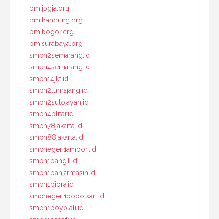
pmijogja.org
pmibandung.org
pmibogor.org
pmisurabaya.org
smpn2semarang.id
smpn4semarang.id
smpn14jkt.id
smpn2lumajang.id
smpn2sutojayan.id
smpn4blitar.id
smpn78jakarta.id
smpn88jakarta.id
smpnegeri1ambon.id
smpn1bangil.id
smpn1banjarmasin.id
smpn1biora.id
smpnegeri1bobotsari.id
smpn1boyolali.id