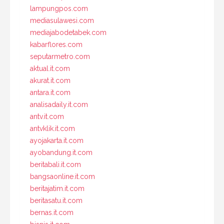
lampungpos.com
mediasulawesi.com
mediajabodetabek.com
kabarflores.com
seputarmetro.com
aktual.it.com
akurat.it.com
antara.it.com
analisadaily.it.com
antv.it.com
antvklik.it.com
ayojakarta.it.com
ayobandung.it.com
beritabali.it.com
bangsaonline.it.com
beritajatim.it.com
beritasatu.it.com
bernas.it.com