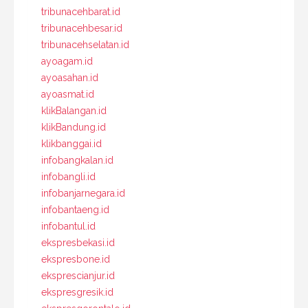
tribunacehbarat.id
tribunacehbesar.id
tribunacehselatan.id
ayoagam.id
ayoasahan.id
ayoasmat.id
klikBalangan.id
klikBandung.id
klikbanggai.id
infobangkalan.id
infobangli.id
infobanjarnegara.id
infobantaeng.id
infobantul.id
ekspresbekasi.id
ekspresbone.id
eksprescianjur.id
ekspresgresik.id