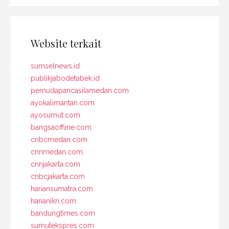
Website terkait
sumselnews.id
publikjabodetabek.id
pemudapancasilamedan.com
ayokalimantan.com
ayosumut.com
bangsaoffline.com
cnbcmedan.com
cnnmedan.com
cnnjakarta.com
cnbcjakarta.com
hariansumatra.com
harianikn.com
bandungtimes.com
sumutekspres.com