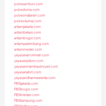
polresambon.com
polresbima.com
polresmataram.com
polresdumai.com
antamjakarta.com
antambekasi.com
antambogor.com
antampalembang.com
antammedan.com
yayasanarrohmah.com
yayasanpkbm.com
yayasanmambaulirsyad.com
yayasanabm.com
yayasandharmawanita.com
PBSIjakarta.com
PBSIbogor.com
PBSImedan.com
PBSIlampung.com