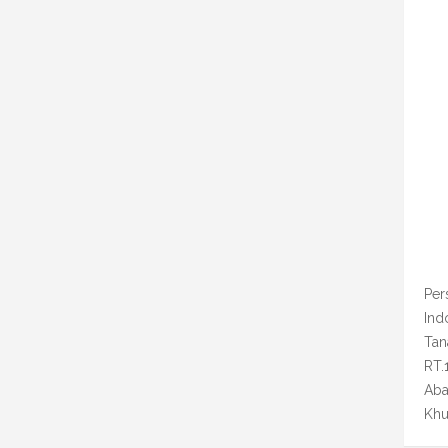
Per
Ind
Tan
RT.
Aba
Khu