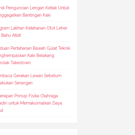
nik Penguncian Lengan Ketiak Untuk
ggagalkan Bantingan Kaki
gram Latihan Ketahanan Otot Leher
 Bahu Atlet
duan Pertahanan Bawah Gulat Teknik
ghempaskan Kaki Belakang
olak Takedown
baca Gerakan Lawan Sebelum
akukan Serangan
erapan Prinsip Fisika Olahraga
adiri untuk Memaksimalkan Daya
ul