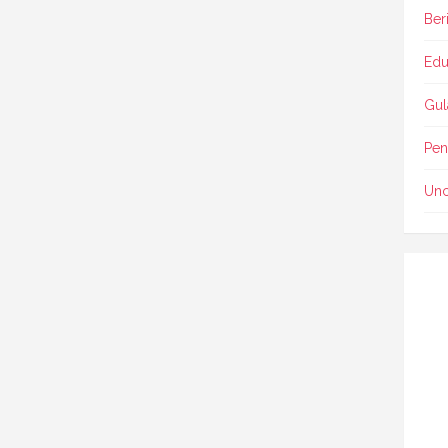
Beri
Edu
Gul
Pen
Unc