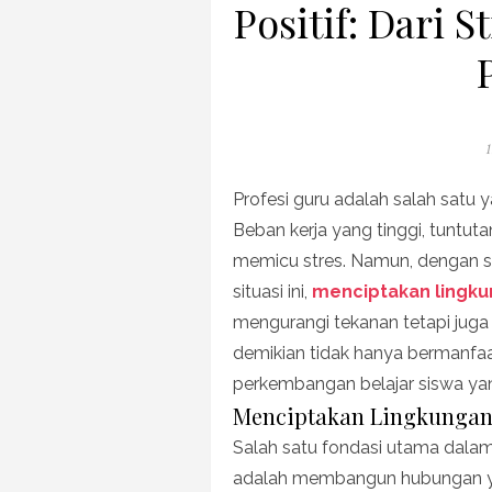
Positif: Dari 
P
1
o
Profesi guru adalah salah satu 
Beban kerja yang tinggi, tuntuta
memicu stres. Namun, dengan s
situasi ini,
menciptakan lingku
mengurangi tekanan tetapi jug
demikian tidak hanya bermanfaat
perkembangan belajar siswa ya
Menciptakan Lingkungan 
Salah satu fondasi utama dala
adalah membangun hubungan yang 