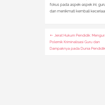
fokus pada aspek-aspek ini, gur
dan menikmati kembali keceriaa
Navigasi
Jerat Hukum Pendidik: Mengur
pos
Polemik Kriminalisasi Guru dan
Dampaknya pada Dunia Pendidi