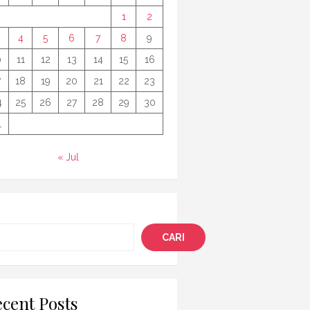
1
2
4
5
6
7
8
9
0
11
12
13
14
15
16
7
18
19
20
21
22
23
4
25
26
27
28
29
30
1
« Jul
i
CARI
cent Posts