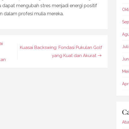
u dapat mengubah stres menjadi energi positif
Okt
n dalam profesi mulia mereka.
Sep
Agu
ai
Jul
Kuasai Backswing: Fondasi Pukulan Golf
yang Kuat dan Akurat
Jun
kan
Mei
Apr
Ca
Atu