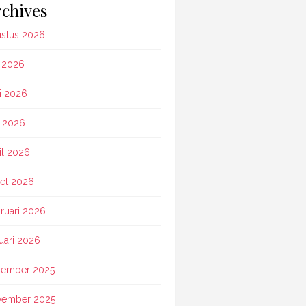
chives
stus 2026
i 2026
i 2026
 2026
il 2026
et 2026
ruari 2026
uari 2026
ember 2025
vember 2025