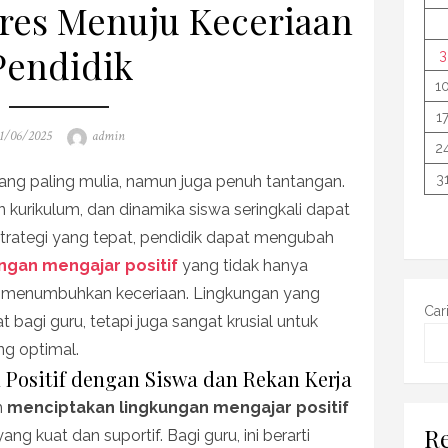
Stres Menuju Keceriaan
Pendidik
3
1
1
osted
Author
1/06/2025
admin
2
n
3
yang paling mulia, namun juga penuh tantangan.
n kurikulum, dan dinamika siswa seringkali dapat
trategi yang tepat, pendidik dapat mengubah
ngan mengajar positif
yang tidak hanya
a menumbuhkan keceriaan. Lingkungan yang
Car
 bagi guru, tetapi juga sangat krusial untuk
ng optimal.
Positif dengan Siswa dan Rekan Kerja
m
menciptakan lingkungan mengajar positif
Re
kuat dan suportif. Bagi guru, ini berarti