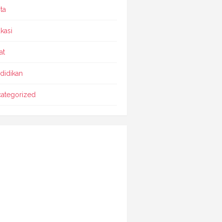
ta
kasi
at
didikan
ategorized