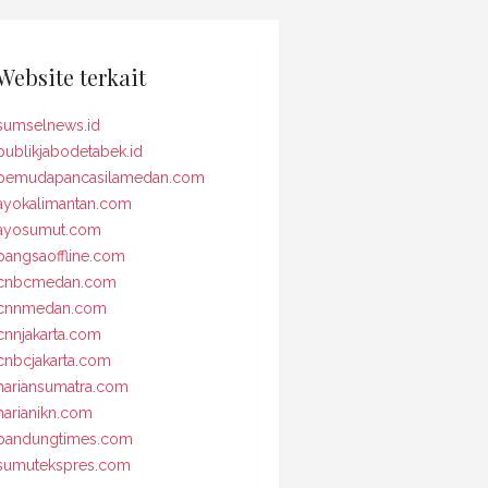
Website terkait
sumselnews.id
publikjabodetabek.id
pemudapancasilamedan.com
ayokalimantan.com
ayosumut.com
bangsaoffline.com
cnbcmedan.com
cnnmedan.com
cnnjakarta.com
cnbcjakarta.com
hariansumatra.com
harianikn.com
bandungtimes.com
sumutekspres.com