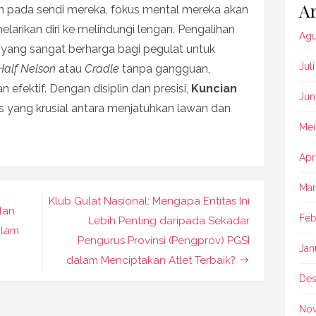
Ar
n pada sendi mereka, fokus mental mereka akan
larikan diri ke melindungi lengan. Pengalihan
Agu
 yang sangat berharga bagi pegulat untuk
Jul
Half Nelson
atau
Cradle
tanpa gangguan,
 efektif. Dengan disiplin dan presisi,
Kuncian
Jun
s yang krusial antara menjatuhkan lawan dan
Mei
Apr
Mar
Klub Gulat Nasional: Mengapa Entitas Ini
lan
Feb
Lebih Penting daripada Sekadar
alam
Pengurus Provinsi (Pengprov) PGSI
Jan
dalam Menciptakan Atlet Terbaik?
Des
No