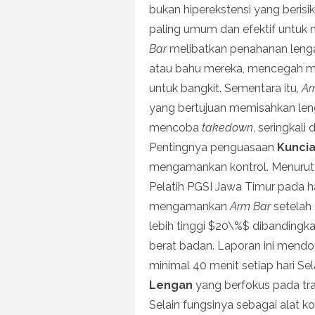
bukan hiperekstensi yang berisi
paling umum dan efektif untuk
Bar
melibatkan penahanan lenga
atau bahu mereka, mencegah m
untuk bangkit. Sementara itu,
Ar
yang bertujuan memisahkan len
mencoba
takedown
, seringkali
Pentingnya penguasaan
Kunci
mengamankan kontrol. Menurut e
Pelatih PGSI Jawa Timur pada har
mengamankan
Arm Bar
setelah
lebih tinggi $20\%$ dibanding
berat badan. Laporan ini mendo
minimal 40 menit setiap hari Se
Lengan
yang berfokus pada tran
Selain fungsinya sebagai alat ko