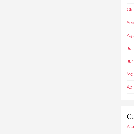
Okt
Sep
Agu
Jul
Jun
Mei
Apr
Ca
Atu