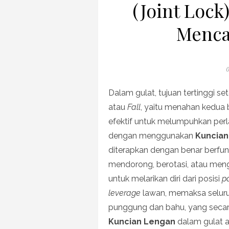
(Joint Lock
Mencap
P
0
o
Dalam gulat, tujuan tertinggi 
atau
Fall
, yaitu menahan kedua b
efektif untuk melumpuhkan per
dengan menggunakan
Kuncian
diterapkan dengan benar berf
mendorong, berotasi, atau me
untuk melarikan diri dari posisi
p
leverage
lawan, memaksa seluru
punggung dan bahu, yang seca
Kuncian Lengan
dalam gulat a