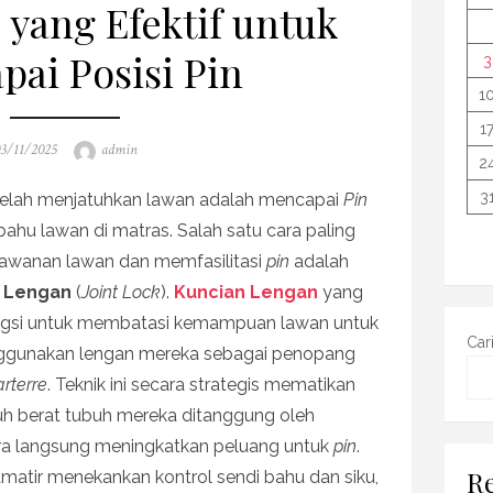
) yang Efektif untuk
ai Posisi Pin
3
1
1
osted
Author
3/11/2025
admin
2
n
3
setelah menjatuhkan lawan adalah mencapai
Pin
ahu lawan di matras. Salah satu cara paling
lawanan lawan dan memfasilitasi
pin
adalah
 Lengan
(
Joint Lock
).
Kuncian Lengan
yang
ungsi untuk membatasi kemampuan lawan untuk
Car
nggunakan lengan mereka sebagai penopang
arterre
. Teknik ini secara strategis mematikan
h berat tubuh mereka ditanggung oleh
ra langsung meningkatkan peluang untuk
pin
.
Re
matir menekankan kontrol sendi bahu dan siku,