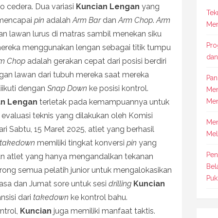
ko cedera. Dua variasi
Kuncian Lengan
yang
Tek
 mencapai
pin
adalah
Arm Bar
dan
Arm Chop
.
Arm
Men
n lawan lurus di matras sambil menekan siku
Pro
ereka menggunakan lengan sebagai titik tumpu
dan
m Chop
adalah gerakan cepat dari posisi berdiri
gan lawan dari tubuh mereka saat mereka
Pan
 diikuti dengan
Snap Down
ke posisi kontrol.
Men
an Lengan
terletak pada kemampuannya untuk
Men
valuasi teknis yang dilakukan oleh Komisi
Mem
i Sabtu, 15 Maret 2025, atlet yang berhasil
Mel
takedown
memiliki tingkat konversi
pin
yang
Pen
kan atlet yang hanya mengandalkan tekanan
Bel
rong semua pelatih junior untuk mengalokasikan
Puk
lasa dan Jumat sore untuk sesi
drilling
Kuncian
sisi dari
takedown
ke kontrol bahu.
ntrol,
Kuncian
juga memiliki manfaat taktis.