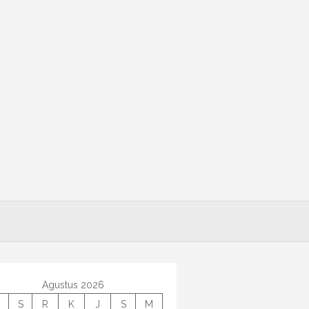
Agustus 2026
S
R
K
J
S
M