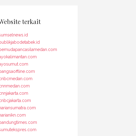
Website terkait
sumselnews.id
publikjabodetabek.id
pemudapancasilamedan.com
ayokalimantan.com
ayosumut.com
bangsaoffline.com
cnbcmedan.com
cnnmedan.com
cnnjakarta.com
cnbcjakarta.com
hariansumatra.com
harianikn.com
bandungtimes.com
sumutekspres.com