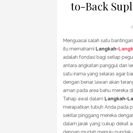
to-Back Sup
P
0
o
Menguasai salah satu bantingan 
itu memahami
Langkah-
Langk
adalah fondasi bagi setiap pegu
antara angkatan panggul dan l
satu irama yang selaras agar ban
dengan benar, lawan akan teran
aman pada area bahu mereka di
Tahap awal dalam
Langkah-La
merapatkan tubuh Anda pada p
sekitar pinggang mereka dengan 
dalam jarak yang cukup dekat ag
dengan mudah menuju pundak A