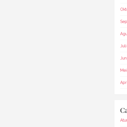
Okt
Sep
Agu
Jul
Jun
Mei
Apr
Ca
Atu