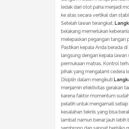
ledak dari otot paha menjadi 
ke atas secara vertikal dan stabil
Setelah lawan terangkat,
Langk
belakang memerlukan keberania
melepaskan pegangan tangan p
Pastikan kepala Anda berada di
langsung dengan kepala lawan s
permukaan matras. Kontrol terh
pihak yang mengalami cedera le
Disiplin dalam mengikuti
Langk
menjamin efektivitas gerakan t
karena faktor momentum sudah 
pelatih untuk mengamati setiap d
kesalahan teknis yang bisa berak
lambat namun benar jauh lebih
sembrono dan sangat berisiko 