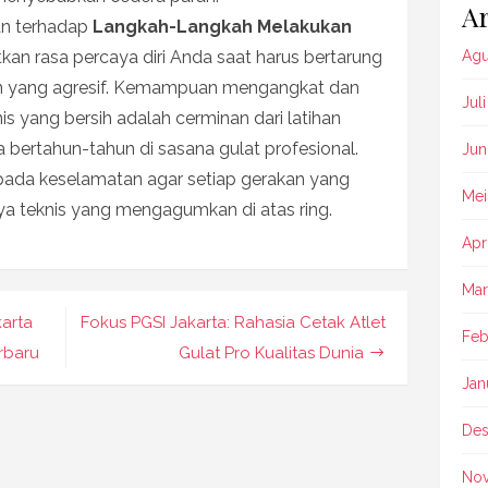
Ar
an terhadap
Langkah-Langkah Melakukan
tkan rasa percaya diri Anda saat harus bertarung
Agu
an yang agresif. Kemampuan mengangkat dan
Jul
 yang bersih adalah cerminan dari latihan
a bertahun-tahun di sasana gulat profesional.
Jun
 pada keselamatan agar setiap gerakan yang
Mei
a teknis yang mengagumkan di atas ring.
Apr
Mar
karta
Fokus PGSI Jakarta: Rahasia Cetak Atlet
Feb
erbaru
Gulat Pro Kualitas Dunia
Jan
Des
No