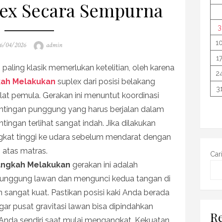
lex Secara Sempurna
3
1
osted
Author
6/04/2026
admin
n
1
paling klasik memerlukan ketelitian, oleh karena
2
ah Melakukan
suplex dari posisi belakang
3
lat pemula. Gerakan ini menuntut koordinasi
entingan punggung yang harus berjalan dalam
tingan terlihat sangat indah. Jika dilakukan
gkat tinggi ke udara sebelum mendarat dengan
 atas matras.
Car
ngkah Melakukan
gerakan ini adalah
unggung lawan dan mengunci kedua tangan di
sangat kuat. Pastikan posisi kaki Anda berada
ar pusat gravitasi lawan bisa dipindahkan
Re
nda sendiri saat mulai mengangkat. Kekuatan