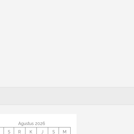
Agustus 2026
S
R
K
J
S
M