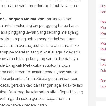
motor utama yang mendorong tubuh lawan naik
Pro
dan
.
ah-Langkah Melakukan
transisi ke arah
Pan
n untuk melentingkan punggung tanpa harus
Men
ada pinggang lawan yang sedang melayang.
Men
 posisi samping untuk menghindari benturan
Mem
aat kalian berdua jatuh secara bersamaan ke
Mel
adap pendaratan sangat krusial agar tidak ada
her atau tulang ekor yang sangat berbahaya.
Pen
ah-Langkah Melakukan
suplex ini akan
Bel
Puk
anpa harus mengeluarkan tenaga yang sia-sia
bekerja untuk Anda. Selalu gunakan bantuan
Pen
etail gerakan kaki dan tangan agar tidak terjadi
Lok
ibat fatal bagi keselamatan atlet. Repetisi yang
 berharga daripada gerakan cepat namun
menyebabkan cedera parah.