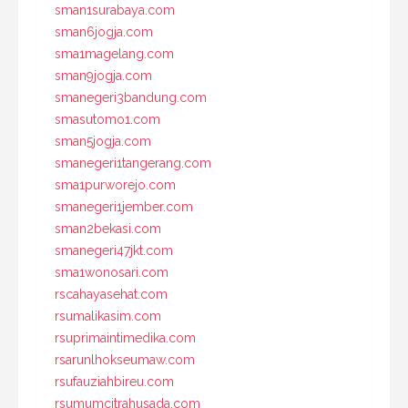
sman1surabaya.com
sman6jogja.com
sma1magelang.com
sman9jogja.com
smanegeri3bandung.com
smasutomo1.com
sman5jogja.com
smanegeri1tangerang.com
sma1purworejo.com
smanegeri1jember.com
sman2bekasi.com
smanegeri47jkt.com
sma1wonosari.com
rscahayasehat.com
rsumalikasim.com
rsuprimaintimedika.com
rsarunlhokseumaw.com
rsufauziahbireu.com
rsumumcitrahusada.com