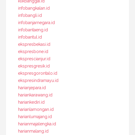
klikbanggai.id
infobangkalan.id
infobangli.id
infobanjarnegara.id
infobantaeng.id
infobantul.id
ekspresbekasi.id
ekspresbone.id
eksprescianjur.id
ekspresgresik.id
ekspresgorontalo.id
ekspresindramayu.id
harianjepara.id
hariankarawang.id
hariankediri.id
harianlamongan.id
harianlumajang.id
harianmajalengka.id
harianmalang.id