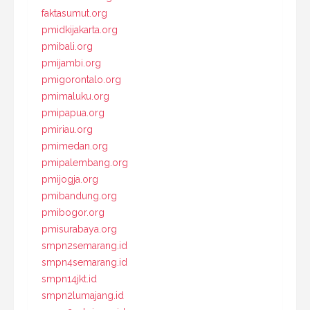
faktasumut.org
pmidkijakarta.org
pmibali.org
pmijambi.org
pmigorontalo.org
pmimaluku.org
pmipapua.org
pmiriau.org
pmimedan.org
pmipalembang.org
pmijogja.org
pmibandung.org
pmibogor.org
pmisurabaya.org
smpn2semarang.id
smpn4semarang.id
smpn14jkt.id
smpn2lumajang.id