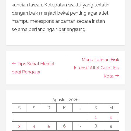
kuncian lawan. Ketepatan waktu yang terlatih
dengan baik menjadi bekal penting agar atlet
mampu merespons ancaman secara instan
selama pertandingan berlangsung.
Navigasi
Menu Latihan Fisik
Tips Sehat Mental
pos
Intensif Atlet Gulat Ibu
bagi Pengajar
Kota
Agustus 2026
S
S
R
K
J
S
M
1
2
3
4
5
6
7
8
9