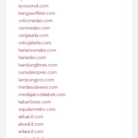
ayosumut.com
bangsaoffline.com
cnbcmedan.com
cnnmedan.com
cnnjakarta.com
cnbcjakarta.com
hariansumatra.com
harianikn.com
bandungtimes.com
sumutekspres.com
lampungpos.com
mediasulawesi.com
mediajabodetabek.com
kabarflores.com
seputarmetro.com
aktual.it.com
akurat.it.com
antara.it.com