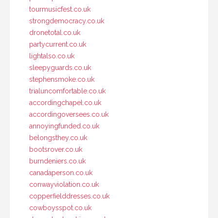
tourmusicfest.co.uk
strongdemocracy.co.uk
dronetotal.co.uk
partycurrent.co.uk
lightalso.co.uk
sleepyguards.co.uk
stephensmoke.co.uk
trialuncomfortable.co.uk
accordingchapel.co.uk
accordingoversees.co.uk
annoyingfunded.co.uk
belongsthey.co.uk
bootsrover.co.uk
burndeniers.co.uk
canadaperson.co.uk
conwayviolation.co.uk
copperfielddresses.co.uk
cowboysspot.co.uk