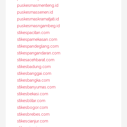
puskesmasmenteng.id
puskesmassenen.id
puskesmaskramatjati.id
puskesmasngambeg.id
stikespacitan.com
stikespamekasan.com
stikespandeglang.com
stikespangandaran.com
stikesacehbarat.com
stikesbadung.com
stikesbanggai.com
stikesbangka.com
stikesbanyumas.com
stikesbekasi.com
stikesblitar.com
stikesbogor.com
stikesbrebes.com
stikescianjur.com