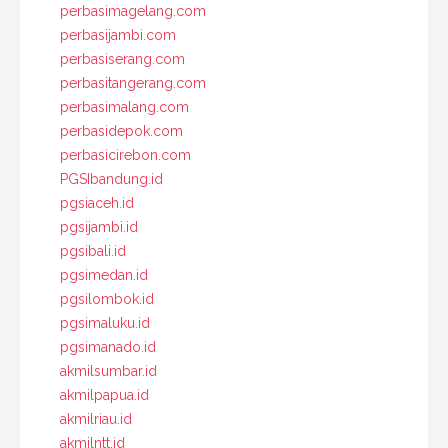
perbasimagelang.com
perbasijambi.com
perbasiserang.com
perbasitangerang.com
perbasimalang.com
perbasidepok.com
perbasicirebon.com
PGSIbandung.id
pgsiaceh.id
pgsijambi.id
pgsibali.id
pgsimedan.id
pgsilombok.id
pgsimaluku.id
pgsimanado.id
akmilsumbar.id
akmilpapua.id
akmilriau.id
akmilntt.id