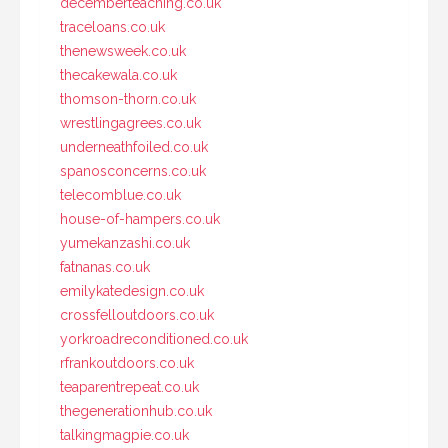
decemberteaching.co.uk
traceloans.co.uk
thenewsweek.co.uk
thecakewala.co.uk
thomson-thorn.co.uk
wrestlingagrees.co.uk
underneathfoiled.co.uk
spanosconcerns.co.uk
telecomblue.co.uk
house-of-hampers.co.uk
yumekanzashi.co.uk
fatnanas.co.uk
emilykatedesign.co.uk
crossfelloutdoors.co.uk
yorkroadreconditioned.co.uk
rfrankoutdoors.co.uk
teaparentrepeat.co.uk
thegenerationhub.co.uk
talkingmagpie.co.uk