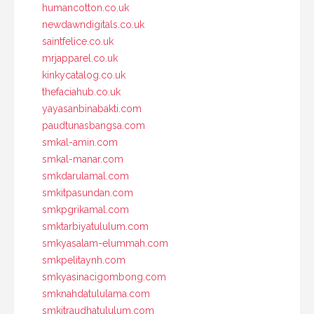
humancotton.co.uk
newdawndigitals.co.uk
saintfelice.co.uk
mrjapparel.co.uk
kinkycatalog.co.uk
thefaciahub.co.uk
yayasanbinabakti.com
paudtunasbangsa.com
smkal-amin.com
smkal-manar.com
smkdarulamal.com
smkitpasundan.com
smkpgrikamal.com
smktarbiyatululum.com
smkyasalam-elummah.com
smkpelitaynh.com
smkyasinacigombong.com
smknahdatululama.com
smkitraudhatululum.com