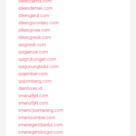
stikesciamis.com
stikesdemak.com
stikesgarut.com
stikesgorontalo.com
stikesgowa.com
stikesgresik.com
spigresik.com
spigianyar.com
spigrobongan.com
spigunungkidul.com
spijember.com
spijombang.com
dianflores.id
sman48jkt.com
sman26jkt.com
sman03semarang.com
sman1sumbar.com
smanegeri1bantul.com
smanegeri1bogor.com