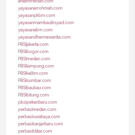
antammedan.com
yayasanarrohmah.com
yayasanpkbm.com
yayasanmambaulirsyad.com
yayasanabm.com
yayasandharmawanita.com
PBSIjakarta.com
PBSIbogor.com
PBSImedan.com
PBSIlampung.com
PBSIkaltim.com
PBSIsumbar.com
PBSIbaubau.com
PBSIbitung.com
pbsipekanbaru.com
perbasimedan.com
perbasisurabaya.com
perbasibanjarbaru.com
perbasiblitar.com