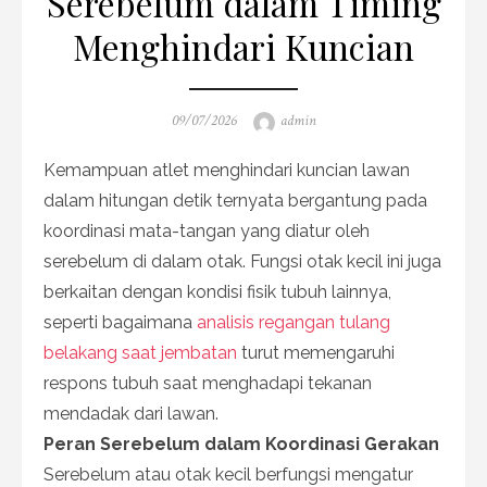
Serebelum dalam Timing
Menghindari Kuncian
Posted
Author
09/07/2026
admin
on
Kemampuan atlet menghindari kuncian lawan
dalam hitungan detik ternyata bergantung pada
koordinasi mata-tangan yang diatur oleh
serebelum di dalam otak. Fungsi otak kecil ini juga
berkaitan dengan kondisi fisik tubuh lainnya,
seperti bagaimana
analisis regangan tulang
belakang saat jembatan
turut memengaruhi
respons tubuh saat menghadapi tekanan
mendadak dari lawan.
Peran Serebelum dalam Koordinasi Gerakan
Serebelum atau otak kecil berfungsi mengatur