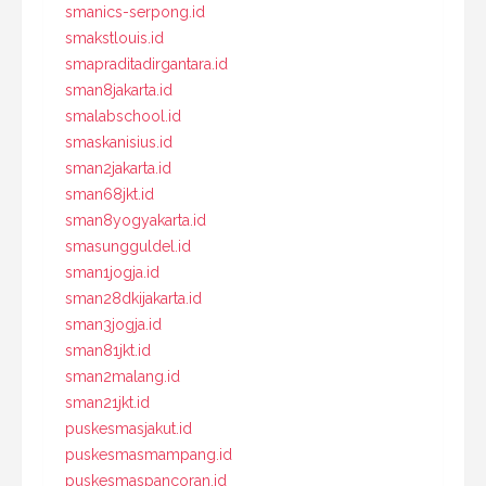
smanics-serpong.id
smakstlouis.id
smapraditadirgantara.id
sman8jakarta.id
smalabschool.id
smaskanisius.id
sman2jakarta.id
sman68jkt.id
sman8yogyakarta.id
smasungguldel.id
sman1jogja.id
sman28dkijakarta.id
sman3jogja.id
sman81jkt.id
sman2malang.id
sman21jkt.id
puskesmasjakut.id
puskesmasmampang.id
puskesmaspancoran.id