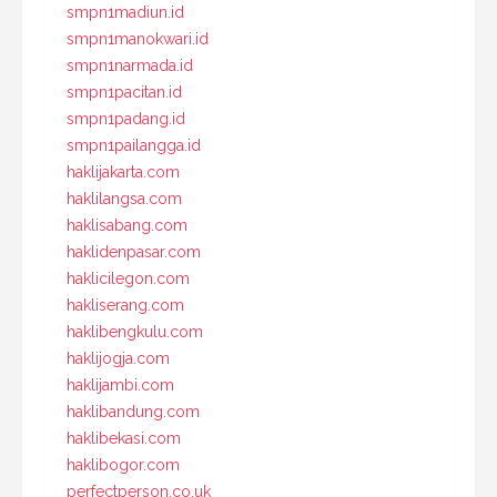
smpn1madiun.id
smpn1manokwari.id
smpn1narmada.id
smpn1pacitan.id
smpn1padang.id
smpn1pailangga.id
haklijakarta.com
haklilangsa.com
haklisabang.com
haklidenpasar.com
haklicilegon.com
hakliserang.com
haklibengkulu.com
haklijogja.com
haklijambi.com
haklibandung.com
haklibekasi.com
haklibogor.com
perfectperson.co.uk