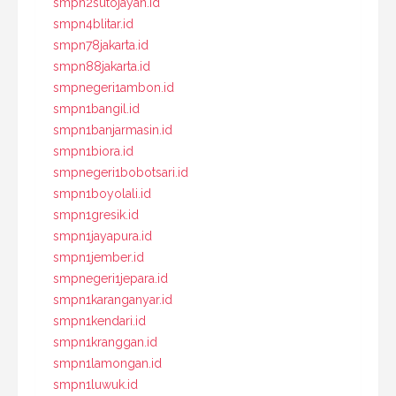
smpn2sutojayan.id
smpn4blitar.id
smpn78jakarta.id
smpn88jakarta.id
smpnegeri1ambon.id
smpn1bangil.id
smpn1banjarmasin.id
smpn1biora.id
smpnegeri1bobotsari.id
smpn1boyolali.id
smpn1gresik.id
smpn1jayapura.id
smpn1jember.id
smpnegeri1jepara.id
smpn1karanganyar.id
smpn1kendari.id
smpn1kranggan.id
smpn1lamongan.id
smpn1luwuk.id