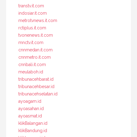
transtv.it.com
indosiar.it.com
metrotvnews.it.com
rctiplus.it.com
tvonenews.it.com
mnctv.it.com
cnnmedan.it.com
cnnmetro.it.com
cnnbali.it.com
meulaboh.id
tribunacehbarat.id
tribunacehbesar.id
tribunacehselatan.id
ayoagam.id
ayoasahan.id
ayoasmat.id
klikBalangan.id
klikBandung.id