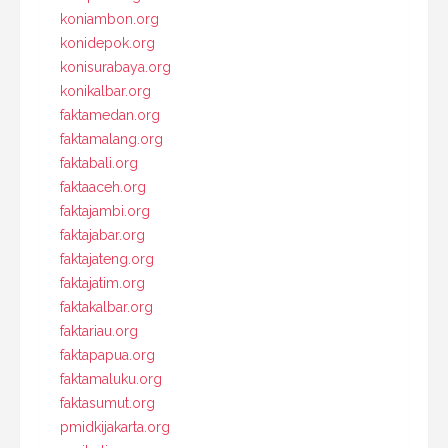
koniambon.org
konidepok.org
konisurabaya.org
konikalbar.org
faktamedan.org
faktamalang.org
faktabali.org
faktaaceh.org
faktajambi.org
faktajabar.org
faktajateng.org
faktajatim.org
faktakalbar.org
faktariau.org
faktapapua.org
faktamaluku.org
faktasumut.org
pmidkijakarta.org