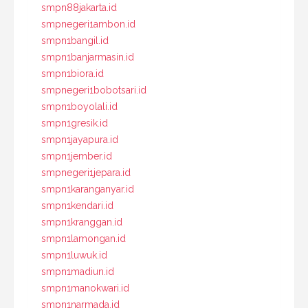
smpn88jakarta.id
smpnegeri1ambon.id
smpn1bangil.id
smpn1banjarmasin.id
smpn1biora.id
smpnegeri1bobotsari.id
smpn1boyolali.id
smpn1gresik.id
smpn1jayapura.id
smpn1jember.id
smpnegeri1jepara.id
smpn1karanganyar.id
smpn1kendari.id
smpn1kranggan.id
smpn1lamongan.id
smpn1luwuk.id
smpn1madiun.id
smpn1manokwari.id
smpn1narmada.id