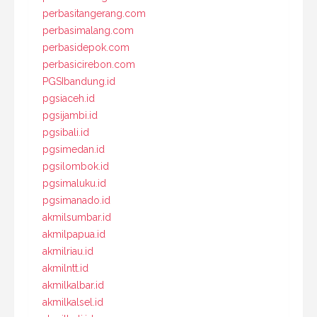
perbasitangerang.com
perbasimalang.com
perbasidepok.com
perbasicirebon.com
PGSIbandung.id
pgsiaceh.id
pgsijambi.id
pgsibali.id
pgsimedan.id
pgsilombok.id
pgsimaluku.id
pgsimanado.id
akmilsumbar.id
akmilpapua.id
akmilriau.id
akmilntt.id
akmilkalbar.id
akmilkalsel.id