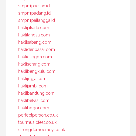
smpn1pacitan.id
smpn1padang.id
smpn1pailangga.id
haklijakarta.com
haklilangsa.com
haklisabang.com
haklidenpasar.com
haklicilegon.com
hakliserang.com
haklibengkulu.com
haklijogja.com
haklijambi.com
haklibandung.com
haklibekasi.com
haklibogor.com
perfectperson.co.uk
tourmusicfest.co.uk
strongdemocracy.co.uk