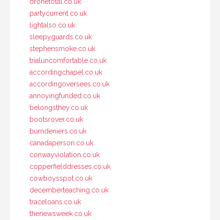
dronetotal.co.uk
partycurrent.co.uk
lightalso.co.uk
sleepyguards.co.uk
stephensmoke.co.uk
trialuncomfortable.co.uk
accordingchapel.co.uk
accordingoversees.co.uk
annoyingfunded.co.uk
belongsthey.co.uk
bootsrover.co.uk
burndeniers.co.uk
canadaperson.co.uk
conwayviolation.co.uk
copperfielddresses.co.uk
cowboysspot.co.uk
decemberteaching.co.uk
traceloans.co.uk
thenewsweek.co.uk