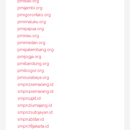
pmibali.org
pmijambi.org
pmigorontalo.org
pmimaluku.org
pmipapua.org
pmiriau.org
pmimedan.org
pmipalembang.org
pmijogja.org
pmibandung.org
pmibogor.org
pmisurabaya.org
smpn2semarang.id
smpn4semarang.id
smpn14jkt.id
smpn2lumajang.id
smpn2sutojayan.id
smpn4blitar.id
smpn78jakarta.id