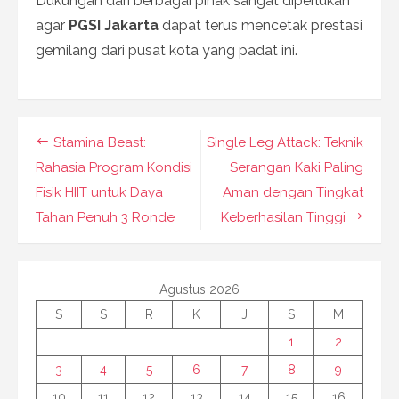
Dukungan dari berbagai pihak sangat diperlukan
agar
PGSI Jakarta
dapat terus mencetak prestasi
gemilang dari pusat kota yang padat ini.
Navigasi
Stamina Beast:
Single Leg Attack: Teknik
pos
Rahasia Program Kondisi
Serangan Kaki Paling
Fisik HIIT untuk Daya
Aman dengan Tingkat
Tahan Penuh 3 Ronde
Keberhasilan Tinggi
Agustus 2026
S
S
R
K
J
S
M
1
2
3
4
5
6
7
8
9
10
11
12
13
14
15
16