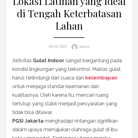
Lokasi Latihan yang Ideal
di Tengah Keterbatasan
Lahan
Posted
Author
04/12/2025
admin
on
Aktivitas
Gulat Indoor
sangat bergantung pada
kondisi lingkungan yang terkontrol. Matras gulat
harus terlindungi dari cuaca dan
kelembapan
untuk menjaga standar keamanan dan
kualitasnya. Oleh karena itu, mencari ruang
tertutup yang stabil menjadi persyaratan yang
tidak bisa ditawar.
PGSI Jakarta
menghadapi rintangan signifikan
dalam upaya memajukan olahraga gulat di ibu