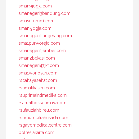
sman9jogja.com
smanegeri3bandung.com
smasutomo1.com
sman5jogja.com
smanegeri1tangerang.com
sma1purworejo.com
smanegeri1jember.com
sman2bekasi.com
smanegeri47jkt.com
sma1wonosari.com
rscahayasehat.com
rsumalikasim.com
rsuprimaintimedika.com
rsarunlhokseumaw.com
rsufauziahbireu.com
rsumumcitrahusada.com
rsgayomedicalcentre.com
polresjakarta.com