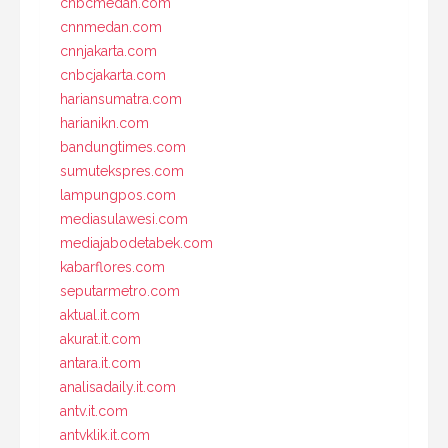
cnbcmedan.com
cnnmedan.com
cnnjakarta.com
cnbcjakarta.com
hariansumatra.com
harianikn.com
bandungtimes.com
sumutekspres.com
lampungpos.com
mediasulawesi.com
mediajabodetabek.com
kabarflores.com
seputarmetro.com
aktual.it.com
akurat.it.com
antara.it.com
analisadaily.it.com
antv.it.com
antvklik.it.com