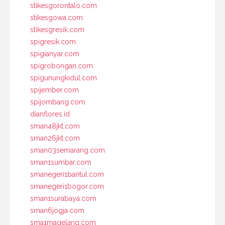
stikesgorontalo.com
stikesgowa.com
stikesgresik.com
spigresik.com
spigianyar.com
spigrobongan.com
spigunungkidul.com
spijember.com
spijombang.com
dianflores.id
sman48jkt.com
sman26jkt.com
sman03semarang.com
sman1sumbar.com
smanegeri1bantul.com
smanegeri1bogor.com
sman1surabaya.com
sman6jogja.com
sma1magelang.com