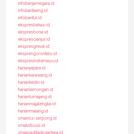
infobanjarnegara.id
infobantaeng.id
infobantul.id
ekspresbekasi.id
ekspresbone.id
eksprescianjur.id
ekspresgresik.id
ekspresgorontalo.id
ekspresindramayu.id
harianjepara.id
hariankarawang.id
hariankediri.id
harianlamongan.id
harianlumajang.id
harianmajalengka.id
harianmalang.id
smanics-serpong.id
smakstlouis.id
smapraditadirgantara.id