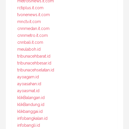
metrotvnews.it.com
rctiplus.it.com
tvonenews.it.com
mnctv.it.com
cnnmedan.it.com
cnnmetro.it.com
cnnbali.it.com
meulaboh.id
tribunacehbarat.id
tribunacehbesar.id
tribunacehselatan.id
ayoagam.id
ayoasahan.id
ayoasmat.id
klikBalangan.id
klikBandung.id
klikbanggai.id
infobangkalan.id
infobangli.id