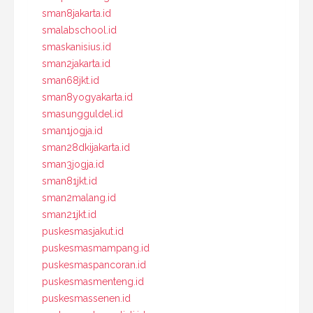
sman8jakarta.id
smalabschool.id
smaskanisius.id
sman2jakarta.id
sman68jkt.id
sman8yogyakarta.id
smasungguldel.id
sman1jogja.id
sman28dkijakarta.id
sman3jogja.id
sman81jkt.id
sman2malang.id
sman21jkt.id
puskesmasjakut.id
puskesmasmampang.id
puskesmaspancoran.id
puskesmasmenteng.id
puskesmassenen.id