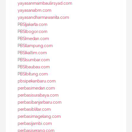
yayasanmambaulirsyad.com
yayasanabm.com
yayasandharmawanita.com
PBSIjakarta.com
PBSIbogor.com
PBSImedan.com
PBSIlampung.com
PBSIkaltim.com
PBSIsumbar.com
PBSIbaubau.com
PBSIbitung.com
pbsipekanbaru.com
perbasimedan.com
perbasisurabaya.com
perbasibanjarbaru.com
perbasiblitar.com
perbasimagelang.com
perbasijambi.com
perbasiserang.com