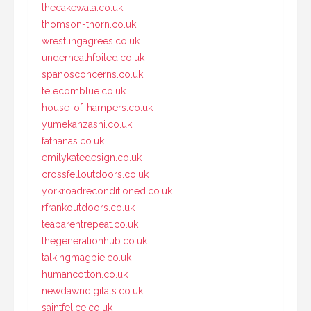
thecakewala.co.uk
thomson-thorn.co.uk
wrestlingagrees.co.uk
underneathfoiled.co.uk
spanosconcerns.co.uk
telecomblue.co.uk
house-of-hampers.co.uk
yumekanzashi.co.uk
fatnanas.co.uk
emilykatedesign.co.uk
crossfelloutdoors.co.uk
yorkroadreconditioned.co.uk
rfrankoutdoors.co.uk
teaparentrepeat.co.uk
thegenerationhub.co.uk
talkingmagpie.co.uk
humancotton.co.uk
newdawndigitals.co.uk
saintfelice.co.uk