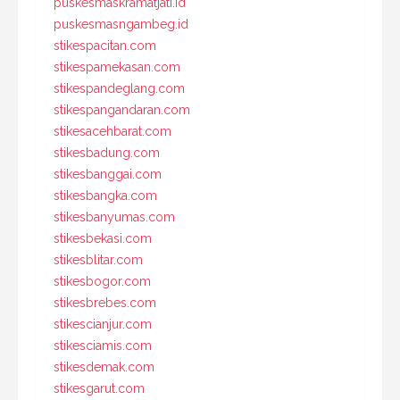
puskesmaskramatjati.id
puskesmasngambeg.id
stikespacitan.com
stikespamekasan.com
stikespandeglang.com
stikespangandaran.com
stikesacehbarat.com
stikesbadung.com
stikesbanggai.com
stikesbangka.com
stikesbanyumas.com
stikesbekasi.com
stikesblitar.com
stikesbogor.com
stikesbrebes.com
stikescianjur.com
stikesciamis.com
stikesdemak.com
stikesgarut.com