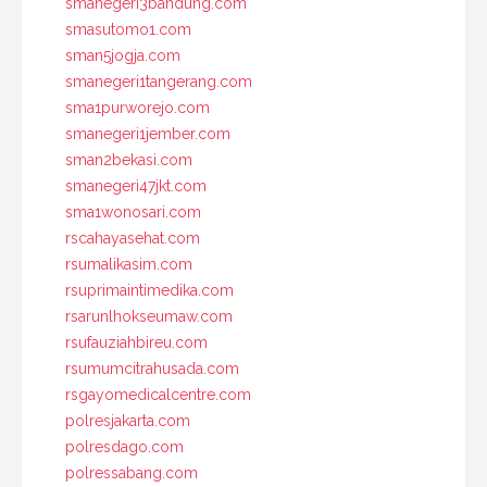
smanegeri3bandung.com
smasutomo1.com
sman5jogja.com
smanegeri1tangerang.com
sma1purworejo.com
smanegeri1jember.com
sman2bekasi.com
smanegeri47jkt.com
sma1wonosari.com
rscahayasehat.com
rsumalikasim.com
rsuprimaintimedika.com
rsarunlhokseumaw.com
rsufauziahbireu.com
rsumumcitrahusada.com
rsgayomedicalcentre.com
polresjakarta.com
polresdago.com
polressabang.com