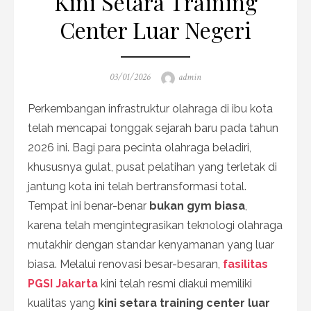
Kini Setara Training
Center Luar Negeri
Posted
Author
03/01/2026
admin
on
Perkembangan infrastruktur olahraga di ibu kota
telah mencapai tonggak sejarah baru pada tahun
2026 ini. Bagi para pecinta olahraga beladiri,
khususnya gulat, pusat pelatihan yang terletak di
jantung kota ini telah bertransformasi total.
Tempat ini benar-benar
bukan gym biasa
,
karena telah mengintegrasikan teknologi olahraga
mutakhir dengan standar kenyamanan yang luar
biasa. Melalui renovasi besar-besaran,
fasilitas
PGSI Jakarta
kini telah resmi diakui memiliki
kualitas yang
kini setara training center luar