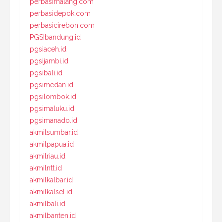
perbasimalang.com
perbasidepok.com
perbasicirebon.com
PGSIbandung.id
pgsiaceh.id
pgsijambi.id
pgsibali.id
pgsimedan.id
pgsilombok.id
pgsimaluku.id
pgsimanado.id
akmilsumbar.id
akmilpapua.id
akmilriau.id
akmilntt.id
akmilkalbar.id
akmilkalsel.id
akmilbali.id
akmilbanten.id