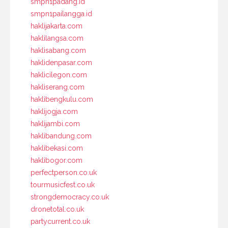
smpn1padang.id
smpn1pailangga.id
haklijakarta.com
haklilangsa.com
haklisabang.com
haklidenpasar.com
haklicilegon.com
hakliserang.com
haklibengkulu.com
haklijogja.com
haklijambi.com
haklibandung.com
haklibekasi.com
haklibogor.com
perfectperson.co.uk
tourmusicfest.co.uk
strongdemocracy.co.uk
dronetotal.co.uk
partycurrent.co.uk