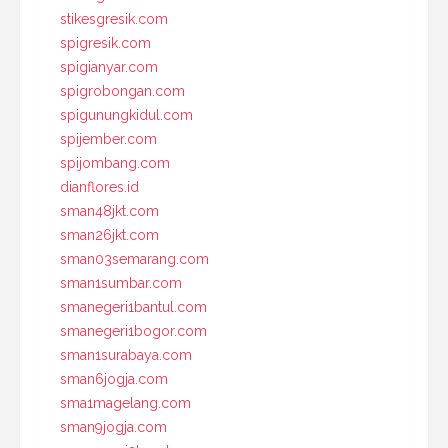
stikesgresik.com
spigresik.com
spigianyar.com
spigrobongan.com
spigunungkidul.com
spijember.com
spijombang.com
dianflores.id
sman48jkt.com
sman26jkt.com
sman03semarang.com
sman1sumbar.com
smanegeri1bantul.com
smanegeri1bogor.com
sman1surabaya.com
sman6jogja.com
sma1magelang.com
sman9jogja.com