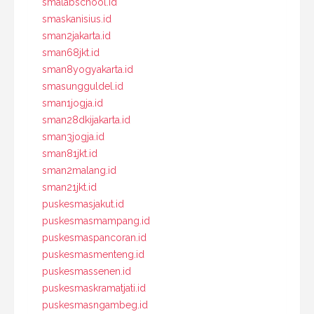
smalabschool.id
smaskanisius.id
sman2jakarta.id
sman68jkt.id
sman8yogyakarta.id
smasungguldel.id
sman1jogja.id
sman28dkijakarta.id
sman3jogja.id
sman81jkt.id
sman2malang.id
sman21jkt.id
puskesmasjakut.id
puskesmasmampang.id
puskesmaspancoran.id
puskesmasmenteng.id
puskesmassenen.id
puskesmaskramatjati.id
puskesmasngambeg.id