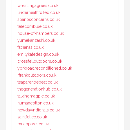
wrestlingagrees.co.uk
underneathfoiled.co.uk
spanosconcerns.co.uk
telecomblue.co.uk
house-of-hampers.co.uk
yumekanzashi.co.uk
fatnanas.co.uk
emilykatedesign.co.uk
crossfelloutdoors.co.uk
yorkroadreconditioned.co.uk
rfrankoutdoors.co.uk
teaparentrepeat.co.uk
thegenerationhub.co.uk
talkingmagpie.co.uk
humancotton.co.uk
newdawndigitals.co.uk
saintfelice.co.uk
mrjapparel.co.uk