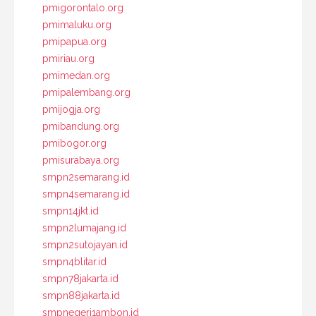
pmigorontalo.org
pmimaluku.org
pmipapua.org
pmiriau.org
pmimedan.org
pmipalembang.org
pmijogja.org
pmibandung.org
pmibogor.org
pmisurabaya.org
smpn2semarang.id
smpn4semarang.id
smpn14jkt.id
smpn2lumajang.id
smpn2sutojayan.id
smpn4blitar.id
smpn78jakarta.id
smpn88jakarta.id
smpnegeri1ambon.id