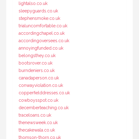
lightalso.co.uk
sleepyguards.co.uk
stephensmoke.co.uk
trialuncomfortable.co.uk
accordingchapel.co.uk
accordingoversees.co.uk
annoyingfunded.co.uk
belongsthey.co.uk
bootsrover.co.uk
burndeniers.co.uk
canadaperson.co.uk
conwayviolation.co.uk
copperfielddresses.co.uk
cowboysspot.co.uk
decemberteaching.co.uk
traceloans.co.uk
thenewsweek.co.uk
thecakewala.co.uk
thomson-thorn.co.uk