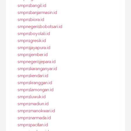
smpn1bangil.id
smpn1banjarmasin.id
smpn1biora.id
smpnegeri1bobotsari.id
smpn1boyolali.id
smpn1gresik.id
smpn1jayapura.id
smpn1jember.id
smpnegeri1jepara.id
smpn1karanganyar.id
smpn1kendari.id
smpn1kranggan.id
smpn1lamongan.id
smpn1luwuk.id
smpn1madiun.id
smpn1manokwari.id
smpn1narmada.id
smpn1pacitan.id