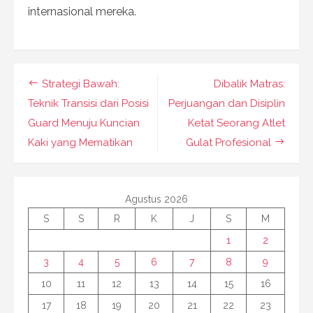
internasional mereka.
Navigasi
Strategi Bawah:
Dibalik Matras:
pos
Teknik Transisi dari Posisi
Perjuangan dan Disiplin
Guard Menuju Kuncian
Ketat Seorang Atlet
Kaki yang Mematikan
Gulat Profesional
Agustus 2026
S
S
R
K
J
S
M
1
2
3
4
5
6
7
8
9
10
11
12
13
14
15
16
17
18
19
20
21
22
23