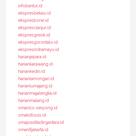
infobantul.id
ekspresbekasi.id
ekspresbone.id
eksprescianjur.id
ekspresgresik.id
ekspresgorontalo.id
ekspresindramayu.id
harianjepara.id
hariankarawang.id
hariankediri.id
harianlamongan.id
harianlumajang.id
harianmajalengka.id
harianmalang.id
smanics-serpong.id
smakstlouis.id
smapraditadirgantara.id
sman8jakarta.id