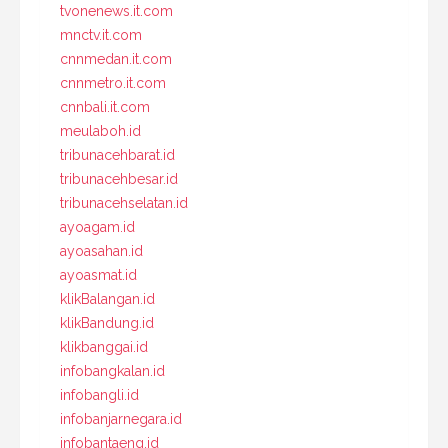
tvonenews.it.com
mnctv.it.com
cnnmedan.it.com
cnnmetro.it.com
cnnbali.it.com
meulaboh.id
tribunacehbarat.id
tribunacehbesar.id
tribunacehselatan.id
ayoagam.id
ayoasahan.id
ayoasmat.id
klikBalangan.id
klikBandung.id
klikbanggai.id
infobangkalan.id
infobangli.id
infobanjarnegara.id
infobantaeng.id