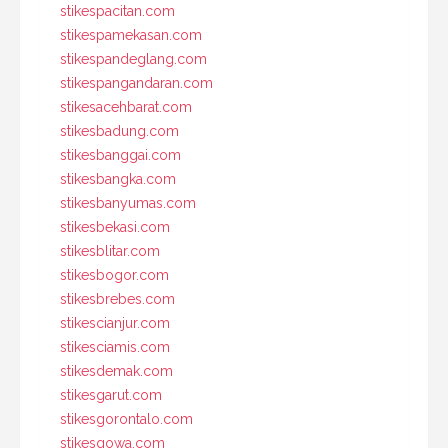
stikespacitan.com
stikespamekasan.com
stikespandeglang.com
stikespangandaran.com
stikesacehbarat.com
stikesbadung.com
stikesbanggai.com
stikesbangka.com
stikesbanyumas.com
stikesbekasi.com
stikesblitar.com
stikesbogor.com
stikesbrebes.com
stikescianjur.com
stikesciamis.com
stikesdemak.com
stikesgarut.com
stikesgorontalo.com
stikesgowa.com