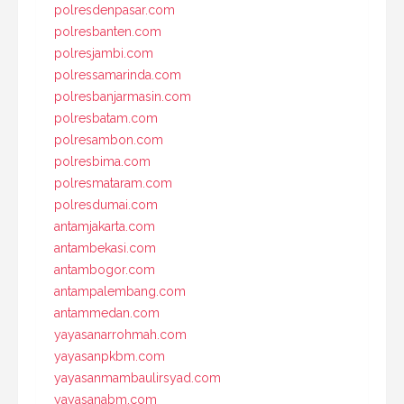
polresdenpasar.com
polresbanten.com
polresjambi.com
polressamarinda.com
polresbanjarmasin.com
polresbatam.com
polresambon.com
polresbima.com
polresmataram.com
polresdumai.com
antamjakarta.com
antambekasi.com
antambogor.com
antampalembang.com
antammedan.com
yayasanarrohmah.com
yayasanpkbm.com
yayasanmambaulirsyad.com
yayasanabm.com