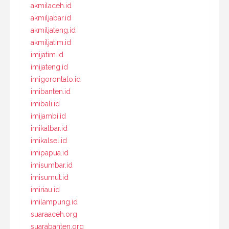
akmilaceh.id
akmiljabar.id
akmiljateng.id
akmiljatim.id
imijatim.id
imijateng.id
imigorontalo.id
imibanten.id
imibali.id
imijambi.id
imikalbar.id
imikalsel.id
imipapua.id
imisumbar.id
imisumut.id
imiriau.id
imilampung.id
suaraaceh.org
suarabanten.org