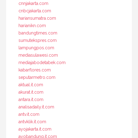
cnnjakarta.com
cnbcjakarta.com
hariansumatra.com
harianikn.com
bandungtimes.com
sumutekspres.com
lampungpos.com
mediasulawesi.com
mediajabodetabek.com
kabarflores.com
seputarmetro.com
aktual.it.com
akurat.it.com
antara.it.com
analisadaily.it.com
antv.it.com
antvklik.it.com
ayojakarta.it.com
ayobandung.it.com