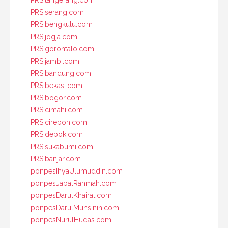
PRSIserang.com
PRSIbengkulu.com
PRSIjogja.com
PRSIgorontalo.com
PRSIjambi.com
PRSIbandung.com
PRSIbekasi.com
PRSIbogor.com
PRSIcimahi.com
PRSIcirebon.com
PRSIdepok.com
PRSIsukabumi.com
PRSIbanjar.com
ponpesIhyaUlumuddin.com
ponpesJabalRahmah.com
ponpesDarulKhairat.com
ponpesDarulMuhsinin.com
ponpesNurulHudas.com