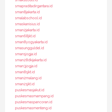
smapraditadirgantara.id
sman8jakarta.id
smalabschool.id
smaskanisius.id
sman2jakarta.id
sman68jkt.id
sman8yogyakarta.id
smasungguldel.id
sman1jogja.id
sman28dkijakarta.id
sman3jogja.id
sman81jkt.id
sman2malang.id
sman21jkt.id
puskesmasjakut.id
puskesmasmampang.id
puskesmaspancoran.id
puskesmasmenteng.id