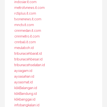
indosiar.it.com
metrotvnews.it.com
rctiplus.it.com
tvonenews.it.com
mnctv.it.com
cnnmedan.it.com
cnnmetro.it.com
cnnbali.it.com
meulaboh.id
tribunacehbarat.id
tribunacehbesar.id
tribunacehselatan.id
ayoagam.id
ayoasahan.id
ayoasmat.id
klikBalangan.id
klikBandung.id
klikbanggai.id
infobangkalan.id