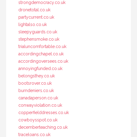
strongdemocracy.co.uk
dronetotal.co.uk
partycurrent.co.uk
lightalso.co.uk
sleepyguards.co.uk
stephensmoke.co.uk
trialuncomfortable.co.uk
accordingchapel.co.uk
accordingoversees.co.uk
annoyingfunded.co.uk
belongsthey.co.uk
bootsrover.co.uk
burndeniers.co.uk
canadaperson.co.uk
conwayviolation.co.uk
copperfielddresses.co.uk
cowboysspot.co.uk
decemberteaching.co.uk
traceloans.co.uk