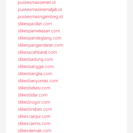
puskesmassenen.id
puskesmaskramatjati.id
puskesmasngambeg.id
stikespacitan.com
stikespamekasan.com
stikespandeglang.com
stikespangandaran.com
stikesacehbarat.com
stikesbadung.com
stikesbanggai.com
stikesbangka.com
stikesbanyumas.com
stikesbekasi.com
stikesblitar.com
stikesbogor.com
stikesbrebes.com
stikescianjur.com
stikesciamis.com
stikesdemak.com