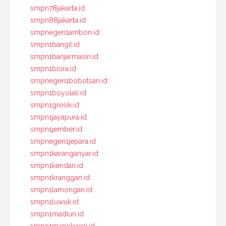
smpn78jakarta.id
smpn88jakarta.id
smpnegeri1ambon.id
smpn1bangil.id
smpn1banjarmasin.id
smpn1biora.id
smpnegeri1bobotsari.id
smpn1boyolali.id
smpn1gresik.id
smpn1jayapura.id
smpn1jember.id
smpnegeri1jepara.id
smpn1karanganyar.id
smpn1kendari.id
smpn1kranggan.id
smpn1lamongan.id
smpn1luwuk.id
smpn1madiun.id
smpn1manokwari.id