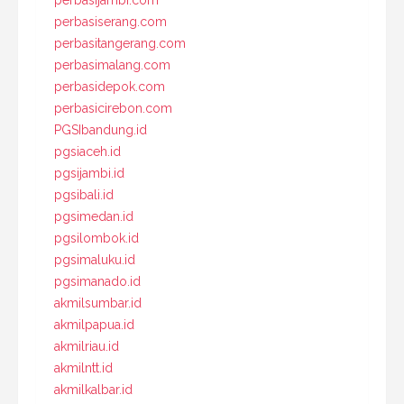
perbasiserang.com
perbasitangerang.com
perbasimalang.com
perbasidepok.com
perbasicirebon.com
PGSIbandung.id
pgsiaceh.id
pgsijambi.id
pgsibali.id
pgsimedan.id
pgsilombok.id
pgsimaluku.id
pgsimanado.id
akmilsumbar.id
akmilpapua.id
akmilriau.id
akmilntt.id
akmilkalbar.id