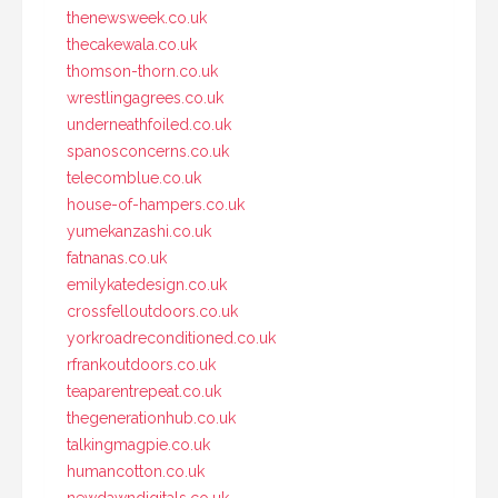
thenewsweek.co.uk
thecakewala.co.uk
thomson-thorn.co.uk
wrestlingagrees.co.uk
underneathfoiled.co.uk
spanosconcerns.co.uk
telecomblue.co.uk
house-of-hampers.co.uk
yumekanzashi.co.uk
fatnanas.co.uk
emilykatedesign.co.uk
crossfelloutdoors.co.uk
yorkroadreconditioned.co.uk
rfrankoutdoors.co.uk
teaparentrepeat.co.uk
thegenerationhub.co.uk
talkingmagpie.co.uk
humancotton.co.uk
newdawndigitals.co.uk