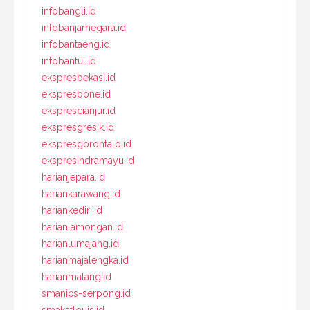
infobangli.id
infobanjarnegara.id
infobantaeng.id
infobantul.id
ekspresbekasi.id
ekspresbone.id
eksprescianjur.id
ekspresgresik.id
ekspresgorontalo.id
ekspresindramayu.id
harianjepara.id
hariankarawang.id
hariankediri.id
harianlamongan.id
harianlumajang.id
harianmajalengka.id
harianmalang.id
smanics-serpong.id
smakstlouis.id