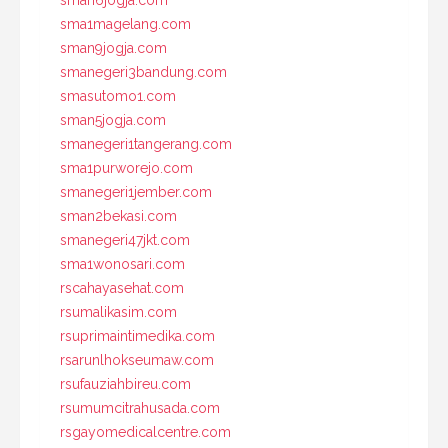
sma1magelang.com
sman9jogja.com
smanegeri3bandung.com
smasutomo1.com
sman5jogja.com
smanegeri1tangerang.com
sma1purworejo.com
smanegeri1jember.com
sman2bekasi.com
smanegeri47jkt.com
sma1wonosari.com
rscahayasehat.com
rsumalikasim.com
rsuprimaintimedika.com
rsarunlhokseumaw.com
rsufauziahbireu.com
rsumumcitrahusada.com
rsgayomedicalcentre.com