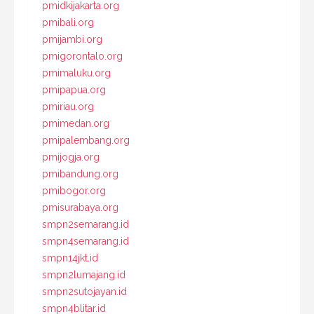
pmidkijakarta.org
pmibali.org
pmijambi.org
pmigorontalo.org
pmimaluku.org
pmipapua.org
pmiriau.org
pmimedan.org
pmipalembang.org
pmijogja.org
pmibandung.org
pmibogor.org
pmisurabaya.org
smpn2semarang.id
smpn4semarang.id
smpn14jkt.id
smpn2lumajang.id
smpn2sutojayan.id
smpn4blitar.id