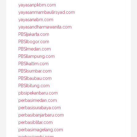
yayasanpkbm.com
yayasanmambaulirsyad.com
yayasanabm.com
yayasandharmawanita.com
PBSIjakarta.com
PBSIbogor.com
PBSImedan.com
PBSIlampung.com
PBSIkaltim.com
PBSIsumbar.com
PBSIbaubau.com
PBSIbitung.com
pbsipekanbaru.com
perbasimedan.com
perbasisurabaya.com
perbasibanjarbaru.com
perbasiblitar.com
perbasimagelang.com
perbasijambi.com