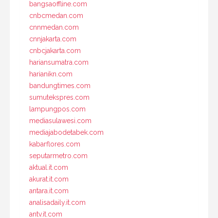
bangsaoffline.com
cnbcmedan.com
cnnmedan.com
cnnjakarta.com
cnbcjakarta.com
hariansumatra.com
harianikn.com
bandungtimes.com
sumutekspres.com
lampungpos.com
mediasulawesi.com
mediajabodetabek.com
kabarflores.com
seputarmetro.com
aktual.it.com
akurat.it.com
antara.it.com
analisadaily.it.com
antv.it.com