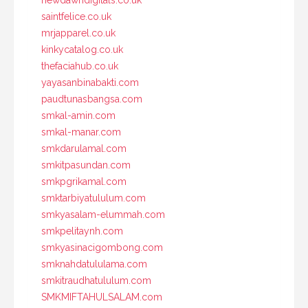
saintfelice.co.uk
mrjapparel.co.uk
kinkycatalog.co.uk
thefaciahub.co.uk
yayasanbinabakti.com
paudtunasbangsa.com
smkal-amin.com
smkal-manar.com
smkdarulamal.com
smkitpasundan.com
smkpgrikamal.com
smktarbiyatululum.com
smkyasalam-elummah.com
smkpelitaynh.com
smkyasinacigombong.com
smknahdatululama.com
smkitraudhatululum.com
SMKMIFTAHULSALAM.com