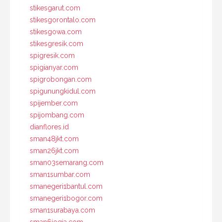
stikesgarut.com
stikesgorontalo.com
stikesgowa.com
stikesgresik.com
spigresik.com
spigianyar.com
spigrobongan.com
spigunungkidul.com
spijember.com
spijombang.com
dianflores.id
sman48jkt.com
sman26jkt.com
sman03semarang.com
sman1sumbar.com
smanegeri1bantul.com
smanegeri1bogor.com
sman1surabaya.com
sman6jogja.com