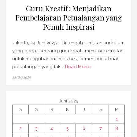
Guru Kreatif: Menjadikan
Pembelajaran Petualangan yang
Penuh Inspirasi
Jakarta, 24 Juni 2025 – Di tengah tuntutan kurikulum
yang padat, seorang guru kreatif memiliki kekuatan
untuk mengubah rutinitas belajar menjadi sebuah
petualangan yang tak …
Read More ›
Posted
23/06/2025
on
Juni 2025
S
S
R
K
J
S
M
1
2
3
4
5
6
7
8