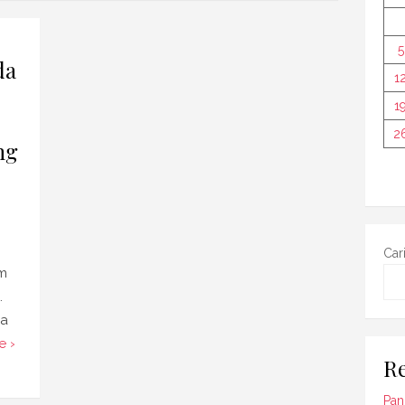
5
da
1
1
2
ng
Car
m
.
sa
e ›
Re
Pan