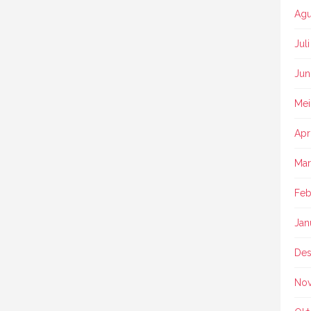
Agu
Jul
Jun
Mei
Apr
Mar
Feb
Jan
Des
No