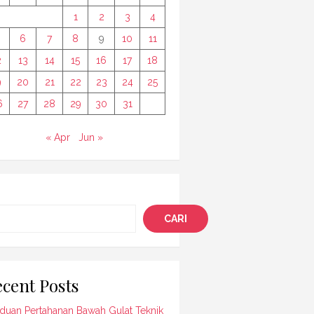
1
2
3
4
6
7
8
9
10
11
2
13
14
15
16
17
18
9
20
21
22
23
24
25
6
27
28
29
30
31
« Apr
Jun »
i
CARI
cent Posts
duan Pertahanan Bawah Gulat Teknik