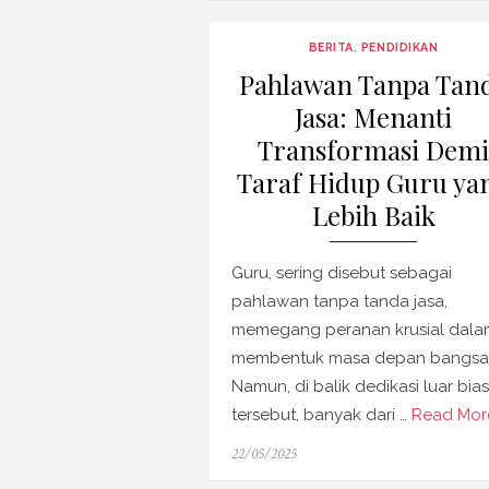
BERITA
,
PENDIDIKAN
Pahlawan Tanpa Tan
Jasa: Menanti
Transformasi Demi
Taraf Hidup Guru ya
Lebih Baik
Guru, sering disebut sebagai
pahlawan tanpa tanda jasa,
memegang peranan krusial dala
membentuk masa depan bangsa
Namun, di balik dedikasi luar bia
tersebut, banyak dari …
Read Mor
Posted
22/05/2025
on