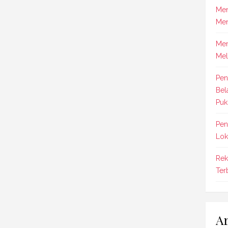
Men
Men
Mem
Mel
Pen
Bel
Puk
Pen
Lok
Rek
Ter
Ar