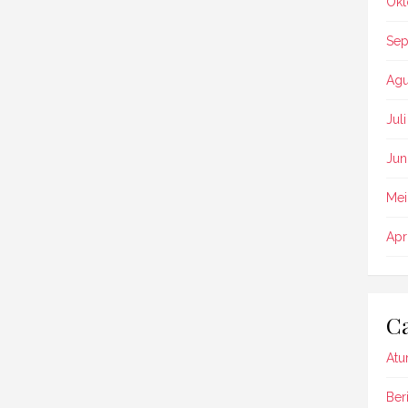
Okt
Sep
Agu
Jul
Jun
Mei
Apr
Ca
Atu
Beri