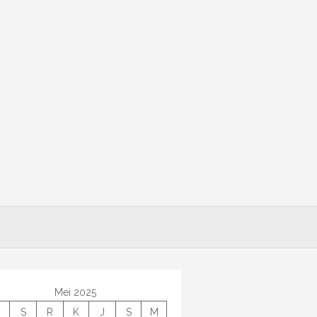
Mei 2025
S
R
K
J
S
M