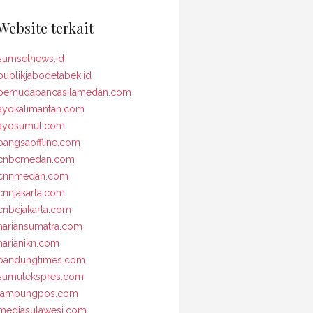
Website terkait
sumselnews.id
publikjabodetabek.id
pemudapancasilamedan.com
ayokalimantan.com
ayosumut.com
bangsaoffline.com
cnbcmedan.com
cnnmedan.com
cnnjakarta.com
cnbcjakarta.com
hariansumatra.com
harianikn.com
bandungtimes.com
sumutekspres.com
lampungpos.com
mediasulawesi.com